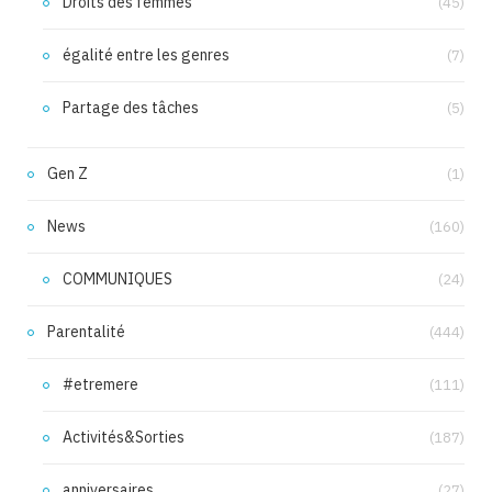
Droits des femmes
(45)
égalité entre les genres
(7)
Partage des tâches
(5)
Gen Z
(1)
News
(160)
COMMUNIQUES
(24)
Parentalité
(444)
#etremere
(111)
Activités&Sorties
(187)
anniversaires
(27)