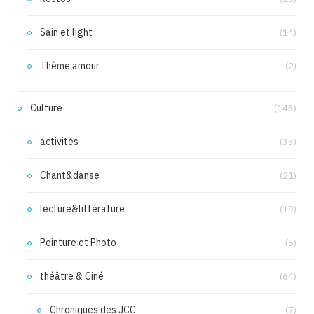
Sain et light
(14)
Thème amour
(2)
Culture
(143)
activités
(33)
Chant&danse
(21)
lecture&littérature
(19)
Peinture et Photo
(5)
théâtre & Ciné
(64)
Chroniques des JCC
(7)