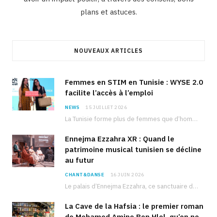
plans et astuces.
NOUVEAUX ARTICLES
Femmes en STIM en Tunisie : WYSE 2.0
facilite l’accès à l’emploi
NEWS
15 JUILLET 2026
La Tunisie forme plus de femmes que d’hommes dans les filières scientifiques. Pourtant, pour beaucoup…
Ennejma Ezzahra XR : Quand le
patrimoine musical tunisien se décline
au futur
CHANT&DANSE
16 JUIN 2026
Le palais d’Ennejma Ezzahra, ce sanctuaire de la musique tunisienne et méditerranéenne construit par le…
La Cave de la Hafsia : le premier roman
de Mohamed Amine Ben Hlel, qu’on ne