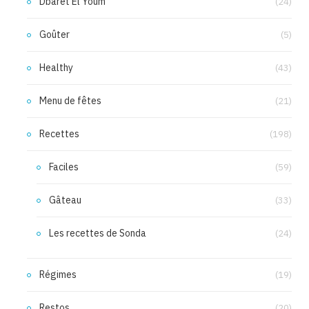
Dbarét El Youm
(24)
Goûter
(5)
Healthy
(43)
Menu de fêtes
(21)
Recettes
(198)
Faciles
(59)
Gâteau
(33)
Les recettes de Sonda
(24)
Régimes
(19)
Restos
(20)