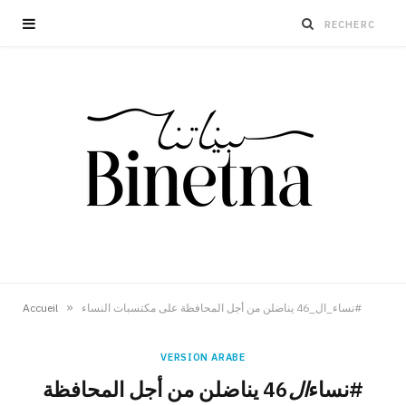
»
Accueil
‫#‏نساء_ال_46‬ يناضلن من أجل المحافظة على مكتسبات النساء
VERSION ARABE
‫#‏نساء
ال
46‬ يناضلن من أجل المحافظة