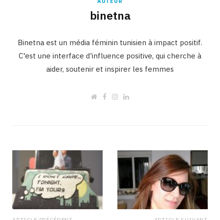
AUTEUR
binetna
Binetna est un média féminin tunisien à impact positif.
C'est une interface d'influence positive, qui cherche à
aider, soutenir et inspirer les femmes
W
F
I
L
e
a
n
i
b
c
s
n
s
e
t
k
i
b
a
e
t
o
g
d
e
o
r
I
k
a
n
m