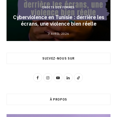
DROITS DES FEMMES
Cyberviolence en Tunisie : derrière les
écrans, une violence bien réelle
3 AVRIL 2026
SUIVEZ-NOUS SUR
F
I
Y
L
T
a
n
o
i
i
c
s
u
n
k
À PROPOS
e
t
T
k
T
b
a
u
e
o