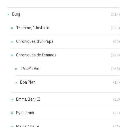
Blog
(514)
1Femme, 1 histoire
(121)
Chroniques d'un Papa
(50)
Chroniques de femmes
(294)
#VisMaVie
(165)
Bon Plan
(17)
Emma Benji II
(22)
Eya Labidi
(23)
Mayla Chelbi
(27)