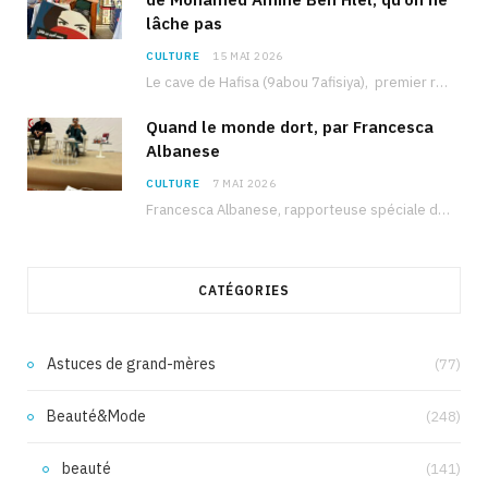
lâche pas
CULTURE
15 MAI 2026
Le cave de Hafisa (9abou 7afisiya), premier roman du journaliste tunisien Mohamed Amine Ben Hlel,…
Quand le monde dort, par Francesca
Albanese
CULTURE
7 MAI 2026
Francesca Albanese, rapporteuse spéciale de l’ONU sur les territoires palestiniens occupés, était à Tunis pour…
CATÉGORIES
Astuces de grand-mères
(77)
Beauté&Mode
(248)
beauté
(141)