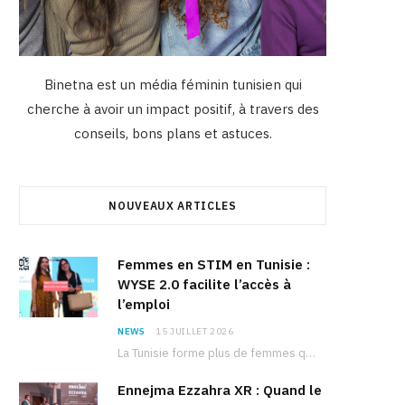
Binetna est un média féminin tunisien qui
cherche à avoir un impact positif, à travers des
conseils, bons plans et astuces.
NOUVEAUX ARTICLES
Femmes en STIM en Tunisie :
WYSE 2.0 facilite l’accès à
l’emploi
NEWS
15 JUILLET 2026
La Tunisie forme plus de femmes que d’hommes dans les filières scientifiques. Pourtant, pour beaucoup…
Ennejma Ezzahra XR : Quand le