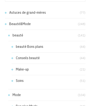
Astuces de grand-mères
(77)
Beauté&Mode
(248)
beauté
(141)
beauté Bons plans
(44)
Conseils beauté
(44)
Make-up
(21)
Soins
(51)
Mode
(104)