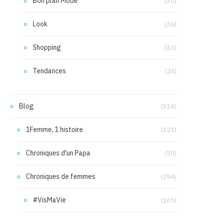
Bon plan Mode
(30)
Look
(36)
Shopping
(33)
Tendances
(24)
Blog
(514)
1Femme, 1 histoire
(121)
Chroniques d'un Papa
(50)
Chroniques de femmes
(294)
#VisMaVie
(165)