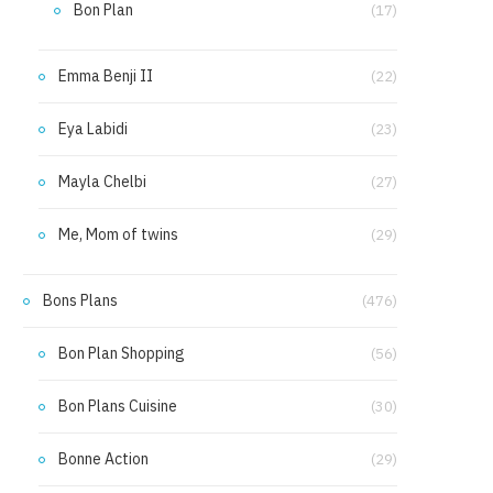
Bon Plan
(17)
Emma Benji II
(22)
Eya Labidi
(23)
Mayla Chelbi
(27)
Me, Mom of twins
(29)
Bons Plans
(476)
Bon Plan Shopping
(56)
Bon Plans Cuisine
(30)
Bonne Action
(29)