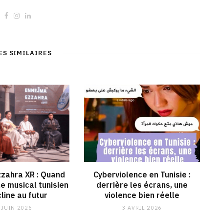
W
F
I
L
e
a
n
i
b
c
s
n
s
e
t
k
i
b
a
e
t
o
g
d
ES SIMILAIRES
e
o
r
I
k
a
n
m
zahra XR : Quand
Cyberviolence en Tunisie :
ne musical tunisien
derrière les écrans, une
line au futur
violence bien réelle
 JUIN 2026
3 AVRIL 2026