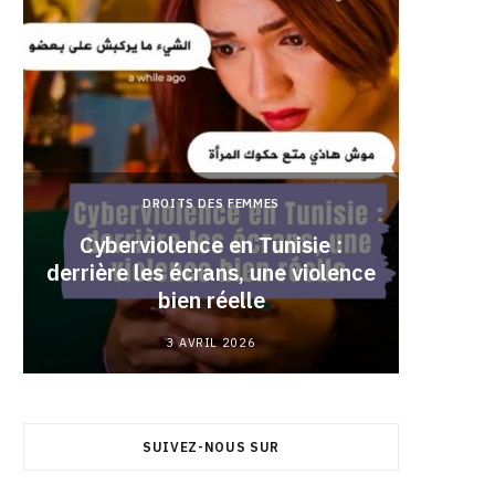
DROITS DES FEMMES
Cyberviolence en Tunisie :
derrière les écrans, une violence
Pourqu
bien réelle
3 AVRIL 2026
SUIVEZ-NOUS SUR