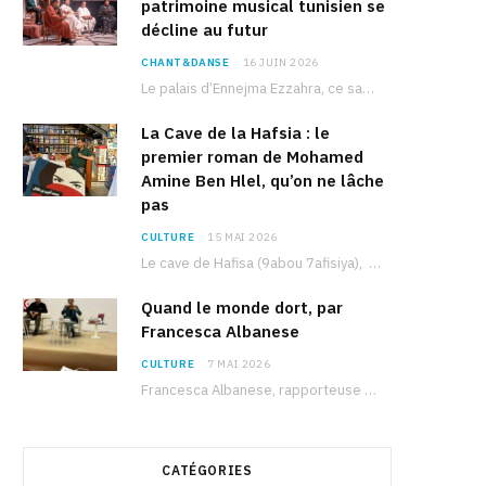
patrimoine musical tunisien se
décline au futur
CHANT&DANSE
16 JUIN 2026
Le palais d’Ennejma Ezzahra, ce sanctuaire de la musique tunisienne et méditerranéenne construit par le…
La Cave de la Hafsia : le
premier roman de Mohamed
Amine Ben Hlel, qu’on ne lâche
pas
CULTURE
15 MAI 2026
Le cave de Hafisa (9abou 7afisiya), premier roman du journaliste tunisien Mohamed Amine Ben Hlel,…
Quand le monde dort, par
Francesca Albanese
CULTURE
7 MAI 2026
Francesca Albanese, rapporteuse spéciale de l’ONU sur les territoires palestiniens occupés, était à Tunis pour…
CATÉGORIES