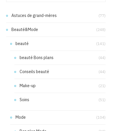
Astuces de grand-mères
(77)
Beauté&Mode
(248)
beauté
(141)
beauté Bons plans
(44)
Conseils beauté
(44)
Make-up
(21)
Soins
(51)
Mode
(104)