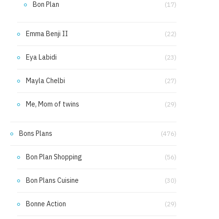
Bon Plan
(17)
Emma Benji II
(22)
Eya Labidi
(23)
Mayla Chelbi
(27)
Me, Mom of twins
(29)
Bons Plans
(476)
Bon Plan Shopping
(56)
Bon Plans Cuisine
(30)
Bonne Action
(29)