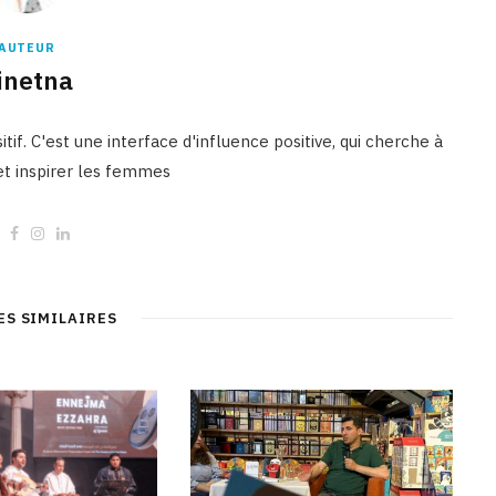
AUTEUR
inetna
tif. C'est une interface d'influence positive, qui cherche à
 et inspirer les femmes
W
F
I
L
e
a
n
i
b
c
s
n
s
e
t
k
i
b
a
e
t
o
g
d
ES SIMILAIRES
e
o
r
I
k
a
n
m