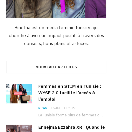
Binetna est un média féminin tunisien qui
cherche à avoir un impact positif, à travers des
conseils, bons plans et astuces.
NOUVEAUX ARTICLES
Femmes en STIM en Tunisie :
WYSE 2.0 facilite l’accès à
l’emploi
NEWS
15 JUILLET 2026
La Tunisie forme plus de femmes que d’hommes dans les filières scientifiques. Pourtant, pour beaucoup…
Ennejma Ezzahra XR : Quand le