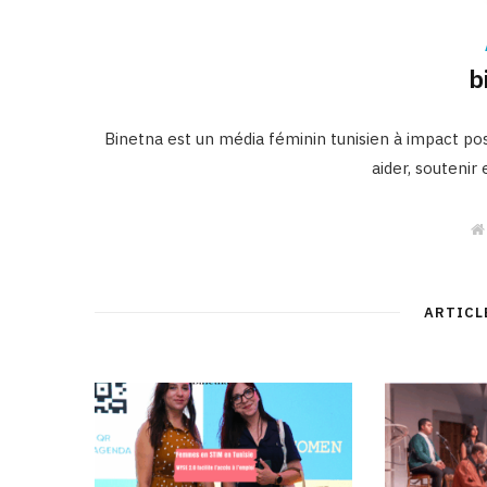
b
Binetna est un média féminin tunisien à impact posi
aider, soutenir
ARTICL