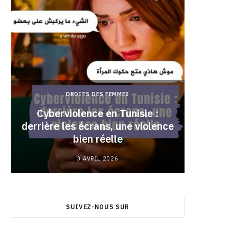
DROITS DES FEMMES
Cyberviolence en Tunisie :
derrière les écrans, une violence
Pourqu
bien réelle
3 AVRIL 2026
SUIVEZ-NOUS SUR