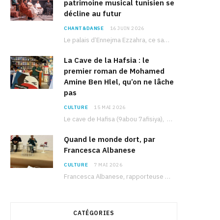
patrimoine musical tunisien se
décline au futur
CHANT&DANSE
16 JUIN 2026
Le palais d’Ennejma Ezzahra, ce sanctuaire de la musique tunisienne et méditerranéenne construit par le…
La Cave de la Hafsia : le
premier roman de Mohamed
Amine Ben Hlel, qu’on ne lâche
pas
CULTURE
15 MAI 2026
Le cave de Hafisa (9abou 7afisiya), premier roman du journaliste tunisien Mohamed Amine Ben Hlel,…
Quand le monde dort, par
Francesca Albanese
CULTURE
7 MAI 2026
Francesca Albanese, rapporteuse spéciale de l’ONU sur les territoires palestiniens occupés, était à Tunis pour…
CATÉGORIES