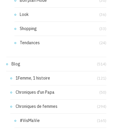
Bon plan Mode
(30)
Look
(36)
Shopping
(33)
Tendances
(24)
Blog
(514)
1Femme, 1 histoire
(121)
Chroniques d'un Papa
(50)
Chroniques de femmes
(294)
#VisMaVie
(165)