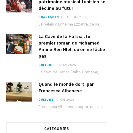
patrimoine musical tunisien se
décline au futur
CHANT&DANSE
16 JUIN 2026
Le palais d’Ennejma Ezzahra, ce sanctuaire de la musique tunisienne et méditerranéenne construit par le…
La Cave de la Hafsia : le
premier roman de Mohamed
Amine Ben Hlel, qu’on ne lâche
pas
CULTURE
15 MAI 2026
Le cave de Hafisa (9abou 7afisiya), premier roman du journaliste tunisien Mohamed Amine Ben Hlel,…
Quand le monde dort, par
Francesca Albanese
CULTURE
7 MAI 2026
Francesca Albanese, rapporteuse spéciale de l’ONU sur les territoires palestiniens occupés, était à Tunis pour…
CATÉGORIES