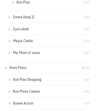
Bon Plan
(17)
Emma Benji II
(22)
Eya Labidi
(23)
Mayla Chelbi
(27)
Me, Mom of twins
(29)
Bons Plans
(476)
Bon Plan Shopping
(56)
Bon Plans Cuisine
(30)
Bonne Action
(29)