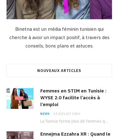
Binetna est un média féminin tunisien qui
cherche à avoir un impact positif, à travers des
conseils, bons plans et astuces.
NOUVEAUX ARTICLES
Femmes en STIM en Tunisie :
WYSE 2.0 facilite l’accès à
l’emploi
NEWS
15 JUILLET 2026
La Tunisie forme plus de femmes que d’hommes dans les filières scientifiques. Pourtant, pour beaucoup…
Ennejma Ezzahra XR : Quand le