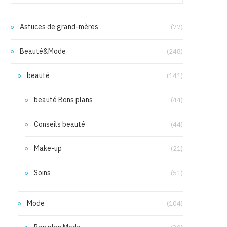
Astuces de grand-mères
(77)
Beauté&Mode
(248)
beauté
(141)
beauté Bons plans
(44)
Conseils beauté
(44)
Make-up
(21)
Soins
(51)
Mode
(104)