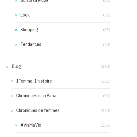
Bon plan Mode
(30)
Look
(36)
Shopping
(33)
Tendances
(24)
Blog
(514)
1Femme, 1 histoire
(121)
Chroniques d'un Papa
(50)
Chroniques de femmes
(294)
#VisMaVie
(165)