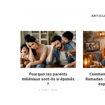
ARTICL
Pourquoi les parents
Comment
milléniaux sont-ils si épuisés
Ramadan : 
?
esp
1 AVRIL 2026
3 