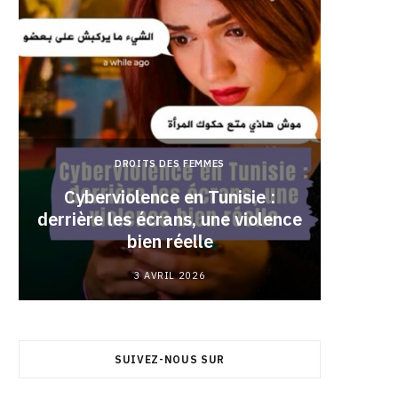
DROITS DES FEMMES
Cyberviolence en Tunisie :
derrière les écrans, une violence
Pourqu
bien réelle
3 AVRIL 2026
SUIVEZ-NOUS SUR