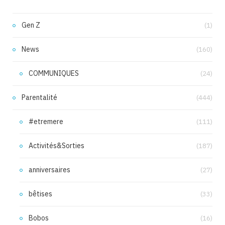
Gen Z
(1)
News
(160)
COMMUNIQUES
(24)
Parentalité
(444)
#etremere
(111)
Activités&Sorties
(187)
anniversaires
(27)
bêtises
(33)
Bobos
(16)