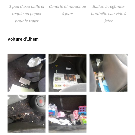
1 peu d eau balle et
Canette et mouchoir
Ballon ā regonfler
requin en papier
ā jeter
bouteille eau vide ā
pour le trajet
jeter
Voiture d’Ilhem