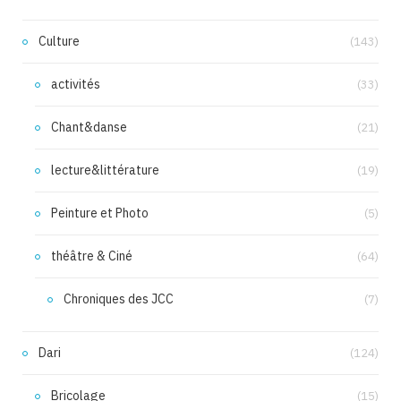
Culture
(143)
activités
(33)
Chant&danse
(21)
lecture&littérature
(19)
Peinture et Photo
(5)
théâtre & Ciné
(64)
Chroniques des JCC
(7)
Dari
(124)
Bricolage
(15)