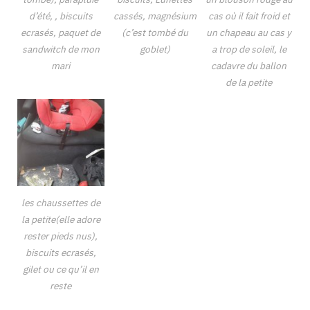
d’été, , biscuits
cassés, magnésium
cas où il fait froid et
ecrasés, paquet de
(c’est tombé du
un chapeau au cas y
sandwitch de mon
goblet)
a trop de soleil, le
mari
cadavre du ballon
de la petite
les chaussettes de
la petite(elle adore
rester pieds nus),
biscuits ecrasés,
gilet ou ce qu’il en
reste