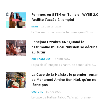
Femmes en STIM en Tunisie : WYSE 2.0
facilite l’accès à l’emploi
NEWS
15 JUILLET 2026
La Tunisie forme plus de femmes que d’hommes dans les filières scientifiques. Pourtant, pour beaucoup…
Ennejma Ezzahra XR : Quand le
patrimoine musical tunisien se décline
au futur
CHANT&DANSE
16 JUIN 2026
Le palais d’Ennejma Ezzahra, ce sanctuaire de la musique tunisienne et méditerranéenne construit par le…
La Cave de la Hafsia : le premier roman
de Mohamed Amine Ben Hlel, qu’on ne
lâche pas
CULTURE
15 MAI 2026
Le cave de Hafisa (9abou 7afisiya), premier roman du journaliste tunisien Mohamed Amine Ben Hlel,…