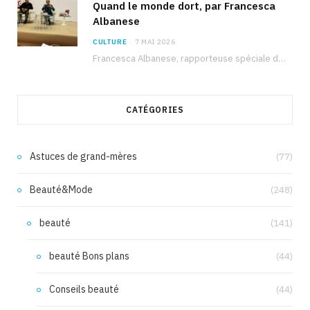
Quand le monde dort, par Francesca
Albanese
CULTURE
7 MAI 2026
Francesca Albanese, rapporteuse spéciale de l’ONU sur les territoires palestiniens occupés, était à Tunis pour…
CATÉGORIES
Astuces de grand-mères
(77)
Beauté&Mode
(248)
beauté
(141)
beauté Bons plans
(44)
Conseils beauté
(44)