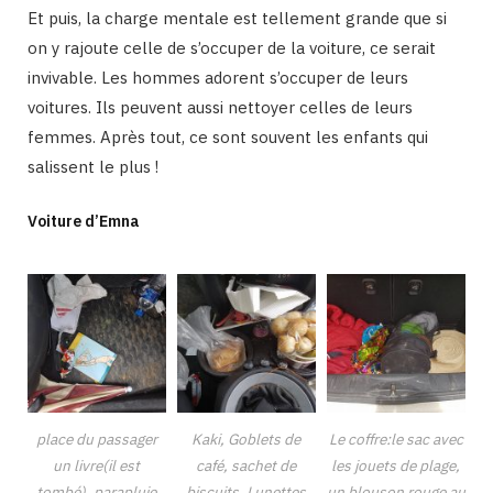
Et puis, la charge mentale est tellement grande que si
on y rajoute celle de s’occuper de la voiture, ce serait
invivable. Les hommes adorent s’occuper de leurs
voitures. Ils peuvent aussi nettoyer celles de leurs
femmes. Après tout, ce sont souvent les enfants qui
salissent le plus !
Voiture d’Emna
place du passager
Kaki, Goblets de
Le coffre:le sac avec
un livre(il est
café, sachet de
les jouets de plage,
tombé), parapluie
biscuits, Lunettes
un blouson rouge au