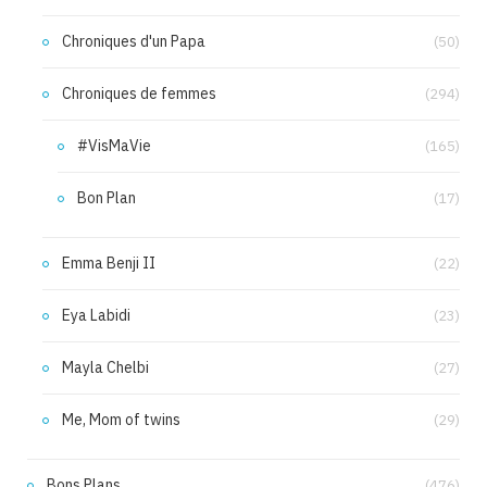
Chroniques d'un Papa
(50)
Chroniques de femmes
(294)
#VisMaVie
(165)
Bon Plan
(17)
Emma Benji II
(22)
Eya Labidi
(23)
Mayla Chelbi
(27)
Me, Mom of twins
(29)
Bons Plans
(476)