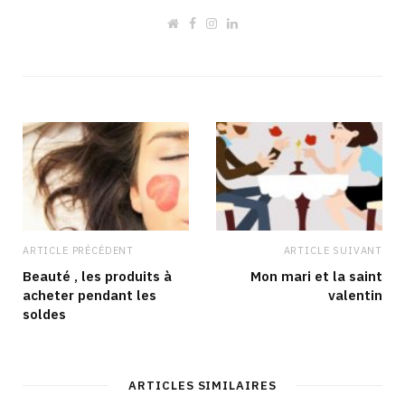
W
F
I
L
e
a
n
i
b
c
s
n
s
e
t
k
i
b
a
e
t
o
g
d
e
o
r
I
k
a
n
m
ARTICLE PRÉCÉDENT
ARTICLE SUIVANT
Beauté , les produits à
Mon mari et la saint
acheter pendant les
valentin
soldes
ARTICLES SIMILAIRES