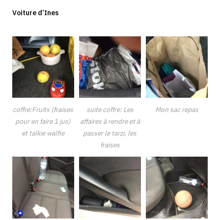
Voiture d’Ines
coffre:Fruits (fraises
suite coffre: Les
Mon sac repas
pour en faire 1 jus)
affaires ā rendre et ā
et talkie walfie
passer le tarzi, les
fraises