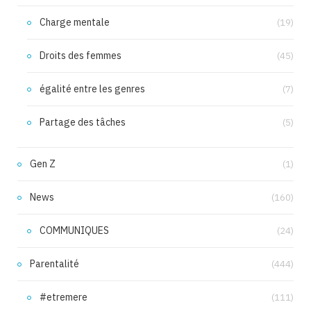
Charge mentale
(19)
Droits des femmes
(45)
égalité entre les genres
(7)
Partage des tâches
(5)
Gen Z
(1)
News
(160)
COMMUNIQUES
(24)
Parentalité
(444)
#etremere
(111)