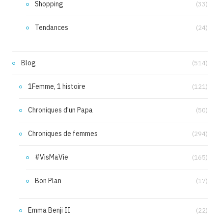
Shopping
(33)
Tendances
(24)
Blog
(514)
1Femme, 1 histoire
(121)
Chroniques d'un Papa
(50)
Chroniques de femmes
(294)
#VisMaVie
(165)
Bon Plan
(17)
Emma Benji II
(22)