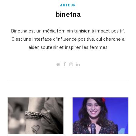
AUTEUR
binetna
Binetna est un média féminin tunisien à impact positif.
C'est une interface d'influence positive, qui cherche à
aider, soutenir et inspirer les femmes
W
F
I
L
e
a
n
i
b
c
s
n
s
e
t
k
i
b
a
e
t
o
g
d
e
o
r
I
k
a
n
m