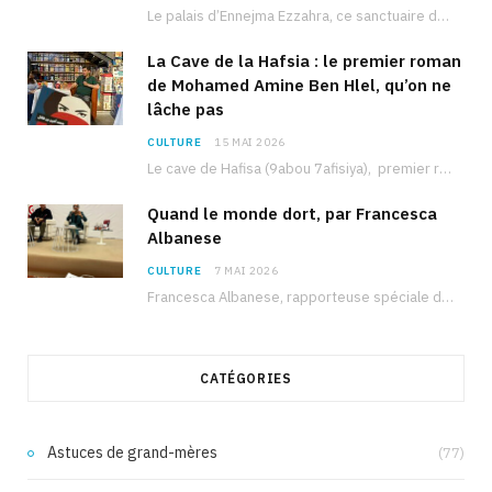
Le palais d’Ennejma Ezzahra, ce sanctuaire de la musique tunisienne et méditerranéenne construit par le…
La Cave de la Hafsia : le premier roman
de Mohamed Amine Ben Hlel, qu’on ne
lâche pas
CULTURE
15 MAI 2026
Le cave de Hafisa (9abou 7afisiya), premier roman du journaliste tunisien Mohamed Amine Ben Hlel,…
Quand le monde dort, par Francesca
Albanese
CULTURE
7 MAI 2026
Francesca Albanese, rapporteuse spéciale de l’ONU sur les territoires palestiniens occupés, était à Tunis pour…
CATÉGORIES
Astuces de grand-mères
(77)