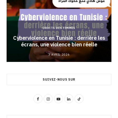
DROITS DES FEMMES
Cyberviolence en Tunisie : derrière les
écrans, une violence bien réelle
3 AVRIL 2026
SUIVEZ-NOUS SUR
F
I
Y
L
T
a
n
o
i
i
c
s
u
n
k