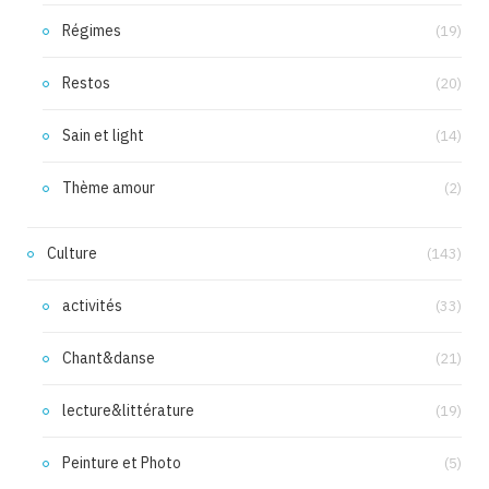
Régimes
(19)
Restos
(20)
Sain et light
(14)
Thème amour
(2)
Culture
(143)
activités
(33)
Chant&danse
(21)
lecture&littérature
(19)
Peinture et Photo
(5)