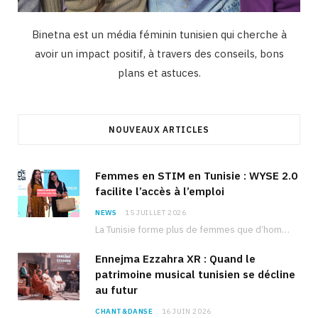
Binetna est un média féminin tunisien qui cherche à
avoir un impact positif, à travers des conseils, bons
plans et astuces.
NOUVEAUX ARTICLES
Femmes en STIM en Tunisie : WYSE 2.0
facilite l’accès à l’emploi
NEWS
15 JUILLET 2026
La Tunisie forme plus de femmes que d’hommes dans les filières scientifiques. Pourtant, pour beaucoup…
Ennejma Ezzahra XR : Quand le
patrimoine musical tunisien se décline
au futur
CHANT&DANSE
16 JUIN 2026