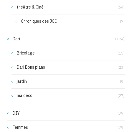
théâtre & Ciné
(64)
Chroniques des JCC
(7)
Dari
(124)
Bricolage
(15)
Dari Bons plans
(23)
jardin
(9)
ma déco
(27)
DIY
(39)
Femmes
(79)