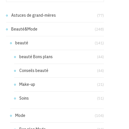
Astuces de grand-mères
(77)
Beauté&Mode
(248)
beauté
(141)
beauté Bons plans
(44)
Conseils beauté
(44)
Make-up
(21)
Soins
(51)
Mode
(104)