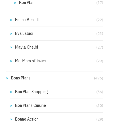
Bon Plan
(17)
Emma Benji II
(22)
Eya Labidi
(23)
Mayla Chelbi
(27)
Me, Mom of twins
(29)
Bons Plans
(476)
Bon Plan Shopping
(56)
Bon Plans Cuisine
(30)
Bonne Action
(29)