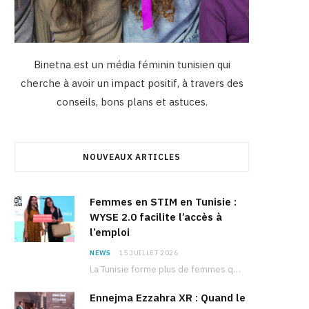
Binetna est un média féminin tunisien qui
cherche à avoir un impact positif, à travers des
conseils, bons plans et astuces.
NOUVEAUX ARTICLES
Femmes en STIM en Tunisie :
WYSE 2.0 facilite l’accès à
l’emploi
NEWS
15 JUILLET 2026
La Tunisie forme plus de femmes que d’hommes dans les filières scientifiques. Pourtant, pour beaucoup…
Ennejma Ezzahra XR : Quand le