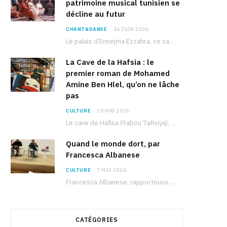
patrimoine musical tunisien se
décline au futur
CHANT&DANSE
16 JUIN 2026
Le palais d’Ennejma Ezzahra, ce sanctuaire de la musique tunisienne et méditerranéenne construit par le…
La Cave de la Hafsia : le
premier roman de Mohamed
Amine Ben Hlel, qu’on ne lâche
pas
CULTURE
15 MAI 2026
Le cave de Hafisa (9abou 7afisiya), premier roman du journaliste tunisien Mohamed Amine Ben Hlel,…
Quand le monde dort, par
Francesca Albanese
CULTURE
7 MAI 2026
Francesca Albanese, rapporteuse spéciale de l’ONU sur les territoires palestiniens occupés, était à Tunis pour…
CATÉGORIES