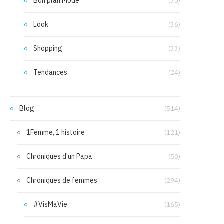
Bon plan Mode
(30)
Look
(36)
Shopping
(33)
Tendances
(24)
Blog
(514)
1Femme, 1 histoire
(121)
Chroniques d'un Papa
(50)
Chroniques de femmes
(294)
#VisMaVie
(165)