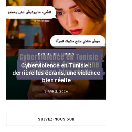
DROITS DES FEMMES
Cyberviolence en Tunisie :
derrière les écrans, une violence
Pourqu
bien réelle
3 AVRIL 2026
SUIVEZ-NOUS SUR