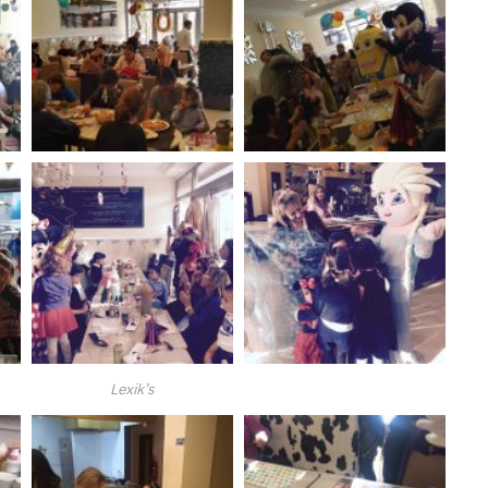
Lexik’s