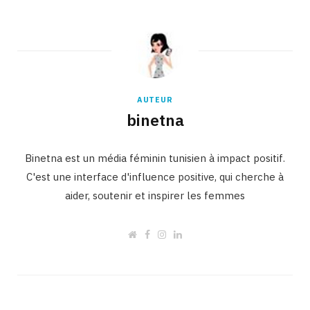
AUTEUR
binetna
Binetna est un média féminin tunisien à impact positif.
C'est une interface d'influence positive, qui cherche à
aider, soutenir et inspirer les femmes
W
F
I
L
e
a
n
i
b
c
s
n
s
e
t
k
i
b
a
e
t
o
g
d
e
o
r
I
k
a
n