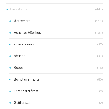
Parentalité
(444)
#etremere
(111)
Activités&Sorties
(187)
anniversaires
(27)
bêtises
(33)
Bobos
(16)
Bon plan enfants
(80)
Enfant différent
(9)
Goûter sain
(2)