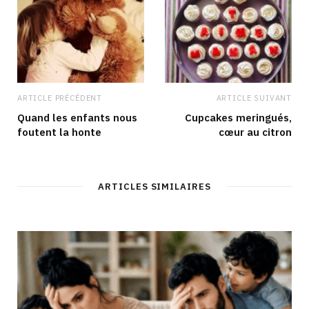
m
ARTICLE PRÉCÉDENT
ARTICLE SUIVANT
Quand les enfants nous
Cupcakes meringués,
foutent la honte
cœur au citron
ARTICLES SIMILAIRES