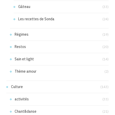
Gâteau
(33)
Les recettes de Sonda
(24)
Régimes
(19)
Restos
(20)
Sain et light
(14)
Thème amour
(2)
Culture
(143)
activités
(33)
Chant&danse
(21)