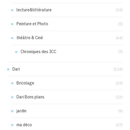
lecture&littérature
(19)
Peinture et Photo
(5)
théâtre & Ciné
(64)
Chroniques des JCC
(7)
Dari
(124)
Bricolage
(15)
Dari Bons plans
(23)
jardin
(9)
ma déco
(27)