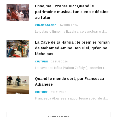
Ennejma Ezzahra XR : Quand le
patrimoine musical tunisien se décline
au futur
CHANT&DANSE
16 JUIN 2026
Le palais d’Ennejma Ezzahra, ce sanctuaire de la musique tunisienne et méditerranéenne construit par le…
La Cave de la Hafsia : le premier roman
de Mohamed Amine Ben Hlel, qu’on ne
lâche pas
CULTURE
15 MAI 2026
Le cave de Hafisa (9abou 7afisiya), premier roman du journaliste tunisien Mohamed Amine Ben Hlel,…
Quand le monde dort, par Francesca
Albanese
CULTURE
7 MAI 2026
Francesca Albanese, rapporteuse spéciale de l’ONU sur les territoires palestiniens occupés, était à Tunis pour…