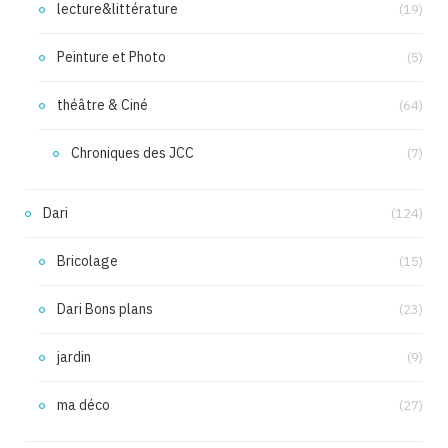
lecture&littérature
(19)
Peinture et Photo
(5)
théâtre & Ciné
(64)
Chroniques des JCC
(7)
Dari
(124)
Bricolage
(15)
Dari Bons plans
(23)
jardin
(9)
ma déco
(27)