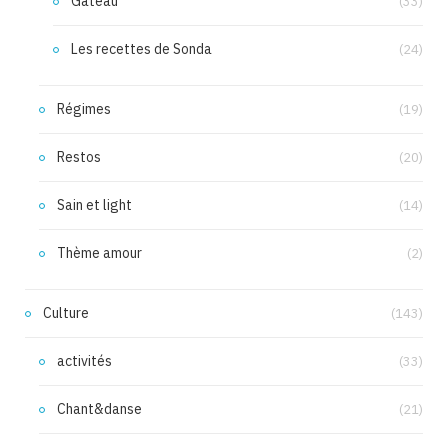
Gâteau
(33)
Les recettes de Sonda
(24)
Régimes
(19)
Restos
(20)
Sain et light
(14)
Thème amour
(2)
Culture
(143)
activités
(33)
Chant&danse
(21)