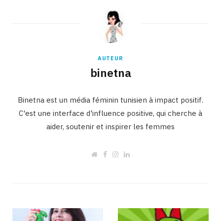
AUTEUR
binetna
Binetna est un média féminin tunisien à impact positif.
C'est une interface d'influence positive, qui cherche à
aider, soutenir et inspirer les femmes
W
F
I
L
e
a
n
i
b
c
s
n
s
e
t
k
i
b
a
e
t
o
g
d
e
o
r
I
k
a
n
m