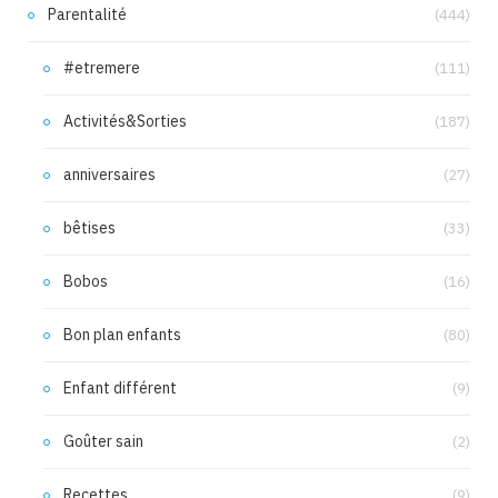
Parentalité
(444)
#etremere
(111)
Activités&Sorties
(187)
anniversaires
(27)
bêtises
(33)
Bobos
(16)
Bon plan enfants
(80)
Enfant différent
(9)
Goûter sain
(2)
Recettes
(9)