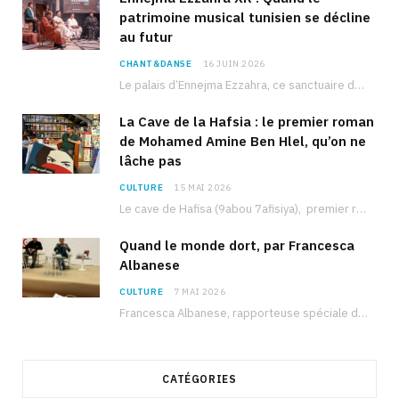
patrimoine musical tunisien se décline
au futur
CHANT&DANSE
16 JUIN 2026
Le palais d’Ennejma Ezzahra, ce sanctuaire de la musique tunisienne et méditerranéenne construit par le…
La Cave de la Hafsia : le premier roman
de Mohamed Amine Ben Hlel, qu’on ne
lâche pas
CULTURE
15 MAI 2026
Le cave de Hafisa (9abou 7afisiya), premier roman du journaliste tunisien Mohamed Amine Ben Hlel,…
Quand le monde dort, par Francesca
Albanese
CULTURE
7 MAI 2026
Francesca Albanese, rapporteuse spéciale de l’ONU sur les territoires palestiniens occupés, était à Tunis pour…
CATÉGORIES