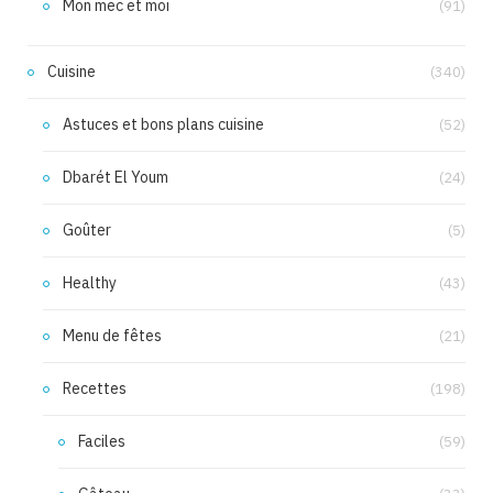
Mon mec et moi
(91)
Cuisine
(340)
Astuces et bons plans cuisine
(52)
Dbarét El Youm
(24)
Goûter
(5)
Healthy
(43)
Menu de fêtes
(21)
Recettes
(198)
Faciles
(59)