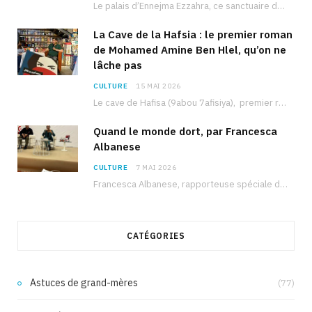
Le palais d’Ennejma Ezzahra, ce sanctuaire de la musique tunisienne et méditerranéenne construit par le…
La Cave de la Hafsia : le premier roman
de Mohamed Amine Ben Hlel, qu’on ne
lâche pas
CULTURE
15 MAI 2026
Le cave de Hafisa (9abou 7afisiya), premier roman du journaliste tunisien Mohamed Amine Ben Hlel,…
Quand le monde dort, par Francesca
Albanese
CULTURE
7 MAI 2026
Francesca Albanese, rapporteuse spéciale de l’ONU sur les territoires palestiniens occupés, était à Tunis pour…
CATÉGORIES
Astuces de grand-mères
(77)