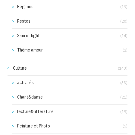
Régimes
(19)
Restos
(20)
Sain et light
(14)
Thème amour
(2)
Culture
(143)
activités
(33)
Chant&danse
(21)
lecture&littérature
(19)
Peinture et Photo
(5)