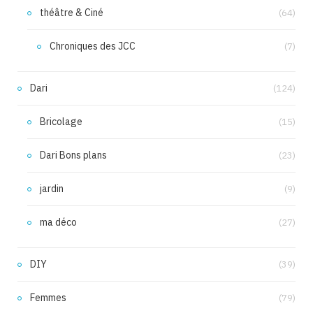
théâtre & Ciné
(64)
Chroniques des JCC
(7)
Dari
(124)
Bricolage
(15)
Dari Bons plans
(23)
jardin
(9)
ma déco
(27)
DIY
(39)
Femmes
(79)