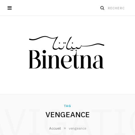
VIGAT
TAG
VENGEANCE
»
Accueil
vengeance