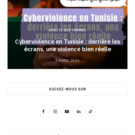
DROITS DES FEMMES
Cyberviolence en Tunisie : derrière les
écrans, une violence bien réelle
3 AVRIL 2026
SUIVEZ-NOUS SUR
F
I
Y
L
T
a
n
o
i
i
c
s
u
n
k