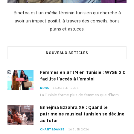
Binetna est un média féminin tunisien qui cherche à
avoir un impact positif, à travers des conseils, bons
plans et astuces.
NOUVEAUX ARTICLES
Femmes en STIM en Tunisie : WYSE 2.0
facilite l’accès à l’emploi
NEWS
15 JUILLET 2026
La Tunisie forme plus de femmes que d’hommes dans les filières scientifiques. Pourtant, pour beaucoup…
Ennejma Ezzahra XR : Quand le
patrimoine musical tunisien se décline
au futur
CHANT&DANSE
16 JUIN 2026