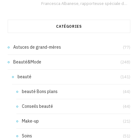
Francesca Albanese, rapporteuse spéciale de l’ONU sur les territoires palestiniens occupés, était à Tunis pour…
CATÉGORIES
Astuces de grand-mères
(77)
Beauté&Mode
(248)
beauté
(141)
beauté Bons plans
(44)
Conseils beauté
(44)
Make-up
(21)
Soins
(51)