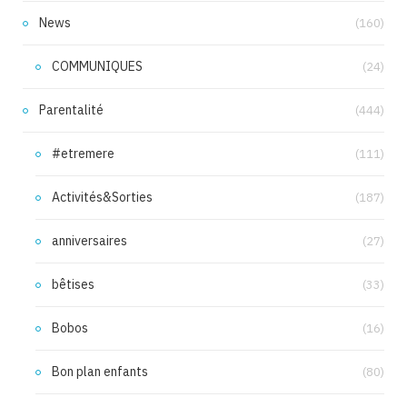
News
(160)
COMMUNIQUES
(24)
Parentalité
(444)
#etremere
(111)
Activités&Sorties
(187)
anniversaires
(27)
bêtises
(33)
Bobos
(16)
Bon plan enfants
(80)