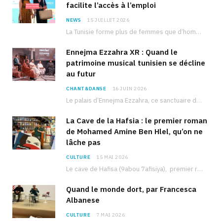
facilite l’accès à l’emploi
NEWS
15 JUILLET 2026
La Tunisie forme plus de femmes que d’hommes dans les filières scientifiques. Pourtant, pour beaucoup…
Ennejma Ezzahra XR : Quand le
patrimoine musical tunisien se décline
au futur
CHANT&DANSE
16 JUIN 2026
Le palais d’Ennejma Ezzahra, ce sanctuaire de la musique tunisienne et méditerranéenne construit par le…
La Cave de la Hafsia : le premier roman
de Mohamed Amine Ben Hlel, qu’on ne
lâche pas
CULTURE
15 MAI 2026
Le cave de Hafisa (9abou 7afisiya), premier roman du journaliste tunisien Mohamed Amine Ben Hlel,…
Quand le monde dort, par Francesca
Albanese
CULTURE
7 MAI 2026