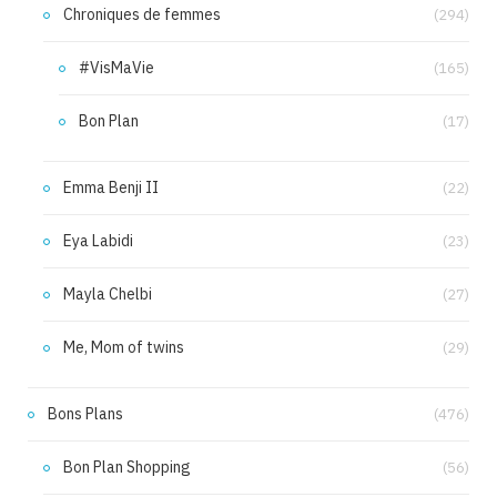
Chroniques de femmes
(294)
#VisMaVie
(165)
Bon Plan
(17)
Emma Benji II
(22)
Eya Labidi
(23)
Mayla Chelbi
(27)
Me, Mom of twins
(29)
Bons Plans
(476)
Bon Plan Shopping
(56)