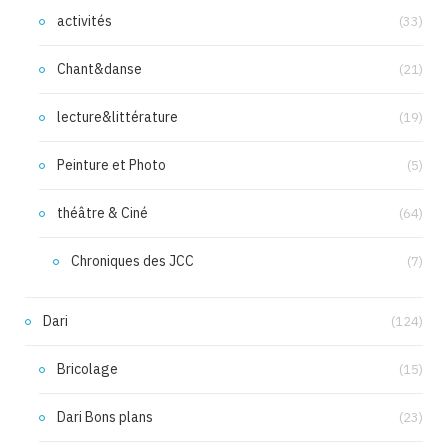
activités
(33)
Chant&danse
(21)
lecture&littérature
(19)
Peinture et Photo
(5)
théâtre & Ciné
(64)
Chroniques des JCC
(7)
Dari
(124)
Bricolage
(15)
Dari Bons plans
(23)