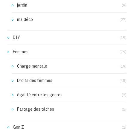
jardin
(9)
ma déco
(27)
DIY
(39)
Femmes
(79)
Charge mentale
(19)
Droits des femmes
(45)
égalité entre les genres
(7)
Partage des tâches
(5)
Gen Z
(1)