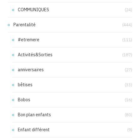
COMMUNIQUES
(24)
Parentalité
(444)
#etremere
(111)
Activités&Sorties
(187)
anniversaires
(27)
bêtises
(33)
Bobos
(16)
Bon plan enfants
(80)
Enfant différent
(9)