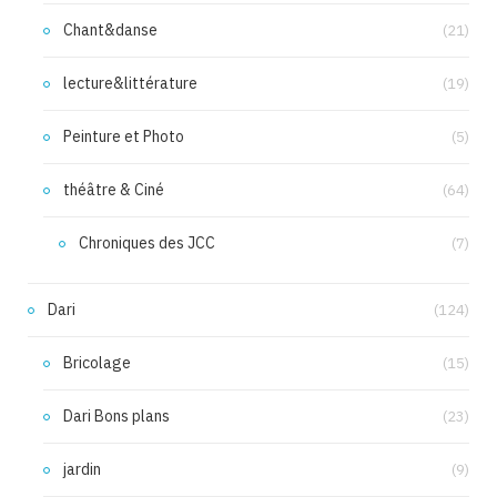
Chant&danse
(21)
lecture&littérature
(19)
Peinture et Photo
(5)
théâtre & Ciné
(64)
Chroniques des JCC
(7)
Dari
(124)
Bricolage
(15)
Dari Bons plans
(23)
jardin
(9)