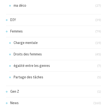
ma déco
(27)
DIY
(39)
Femmes
(79)
Charge mentale
(19)
Droits des femmes
(45)
égalité entre les genres
(7)
Partage des tâches
(5)
Gen Z
(1)
News
(160)