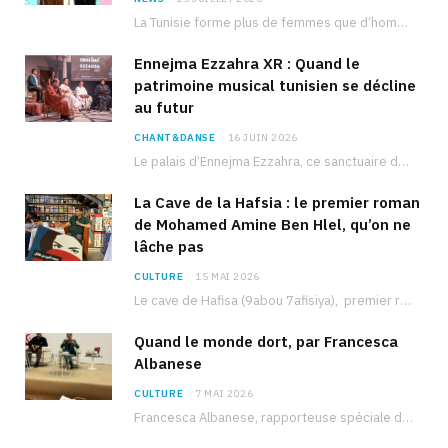
La Tunisie forme plus de femmes que d’hommes dans les filières scientifiques. Pourtant, pour beaucoup…
Ennejma Ezzahra XR : Quand le
patrimoine musical tunisien se décline
au futur
CHANT&DANSE
16 JUIN 2026
Le palais d’Ennejma Ezzahra, ce sanctuaire de la musique tunisienne et méditerranéenne construit par le…
La Cave de la Hafsia : le premier roman
de Mohamed Amine Ben Hlel, qu’on ne
lâche pas
CULTURE
15 MAI 2026
Le cave de Hafisa (9abou 7afisiya), premier roman du journaliste tunisien Mohamed Amine Ben Hlel,…
Quand le monde dort, par Francesca
Albanese
CULTURE
7 MAI 2026
Francesca Albanese, rapporteuse spéciale de l’ONU sur les territoires palestiniens occupés, était à Tunis pour…