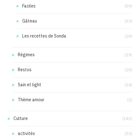
Faciles
(59)
Gâteau
(33)
Les recettes de Sonda
(24)
Régimes
(19)
Restos
(20)
Sain et light
(14)
Thème amour
(2)
Culture
(143)
activités
(33)