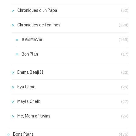
Chroniques d'un Papa
(50)
Chroniques de femmes
(294)
#VisMaVie
(165)
Bon Plan
(17)
Emma Benji II
(22)
Eya Labidi
(23)
Mayla Chelbi
(27)
Me, Mom of twins
(29)
Bons Plans
(476)