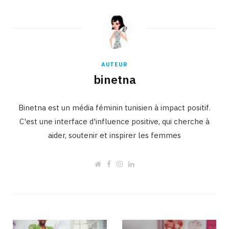
AUTEUR
binetna
Binetna est un média féminin tunisien à impact positif.
C'est une interface d'influence positive, qui cherche à
aider, soutenir et inspirer les femmes
W
F
I
L
e
a
n
i
b
c
s
n
s
e
t
k
i
b
a
e
t
o
g
d
e
o
r
I
k
a
n
m