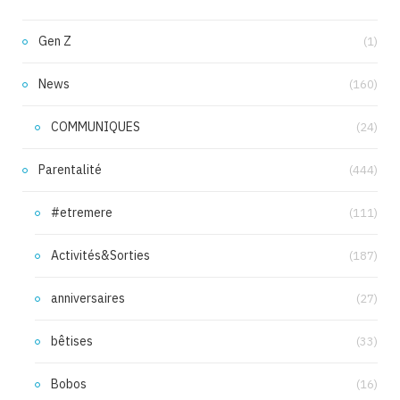
Gen Z
(1)
News
(160)
COMMUNIQUES
(24)
Parentalité
(444)
#etremere
(111)
Activités&Sorties
(187)
anniversaires
(27)
bêtises
(33)
Bobos
(16)