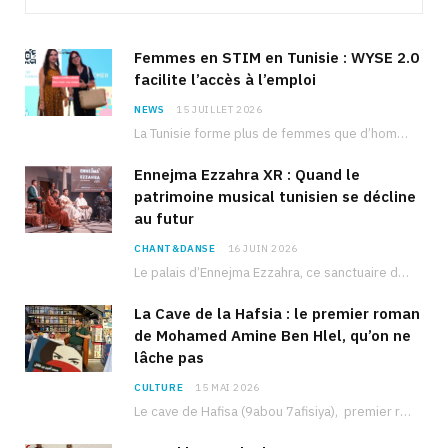
Femmes en STIM en Tunisie : WYSE 2.0
facilite l’accès à l’emploi
NEWS
15 JUILLET 2026
La Tunisie forme plus de femmes que d’hommes dans les filières scientifiques. Pourtant, pour beaucoup…
Ennejma Ezzahra XR : Quand le
patrimoine musical tunisien se décline
au futur
CHANT&DANSE
16 JUIN 2026
Le palais d’Ennejma Ezzahra, ce sanctuaire de la musique tunisienne et méditerranéenne construit par le…
La Cave de la Hafsia : le premier roman
de Mohamed Amine Ben Hlel, qu’on ne
lâche pas
CULTURE
15 MAI 2026
Le cave de Hafisa (9abou 7afisiya), premier roman du journaliste tunisien Mohamed Amine Ben Hlel,…