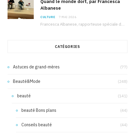
Quand le monde dort, par Francesca
Albanese
CULTURE
7 MAI 2026
Francesca Albanese, rapporteuse spéciale de l’ONU sur les territoires palestiniens occupés, était à Tunis pour…
CATÉGORIES
Astuces de grand-mères
(77)
Beauté&Mode
(248)
beauté
(141)
beauté Bons plans
(44)
Conseils beauté
(44)