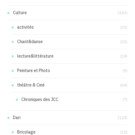
Culture
(143)
activités
(33)
Chant&danse
(21)
lecture&littérature
(19)
Peinture et Photo
(5)
théâtre & Ciné
(64)
Chroniques des JCC
(7)
Dari
(124)
Bricolage
(15)