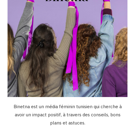
k
a
n
m
Binetna est un média féminin tunisien qui cherche à
avoir un impact positif, à travers des conseils, bons
plans et astuces.