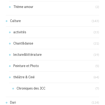
Thème amour
(2)
Culture
(143)
activités
(33)
Chant&danse
(21)
lecture&littérature
(19)
Peinture et Photo
(5)
théâtre & Ciné
(64)
Chroniques des JCC
(7)
Dari
(124)