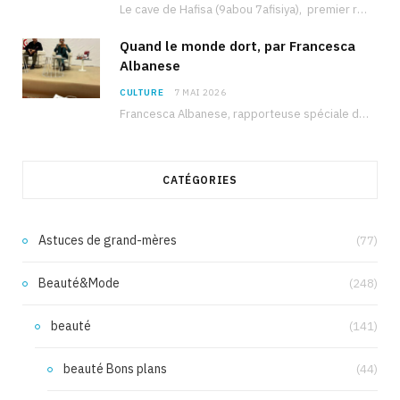
Le cave de Hafisa (9abou 7afisiya), premier roman du journaliste tunisien Mohamed Amine Ben Hlel,…
Quand le monde dort, par Francesca
Albanese
CULTURE
7 MAI 2026
Francesca Albanese, rapporteuse spéciale de l’ONU sur les territoires palestiniens occupés, était à Tunis pour…
CATÉGORIES
Astuces de grand-mères
(77)
Beauté&Mode
(248)
beauté
(141)
beauté Bons plans
(44)