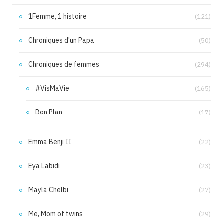
1Femme, 1 histoire
(121)
Chroniques d'un Papa
(50)
Chroniques de femmes
(294)
#VisMaVie
(165)
Bon Plan
(17)
Emma Benji II
(22)
Eya Labidi
(23)
Mayla Chelbi
(27)
Me, Mom of twins
(29)