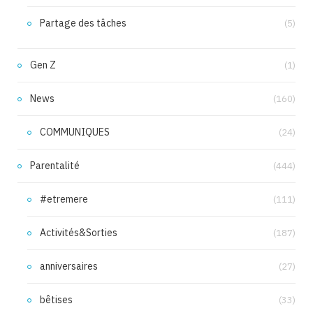
Partage des tâches
(5)
Gen Z
(1)
News
(160)
COMMUNIQUES
(24)
Parentalité
(444)
#etremere
(111)
Activités&Sorties
(187)
anniversaires
(27)
bêtises
(33)