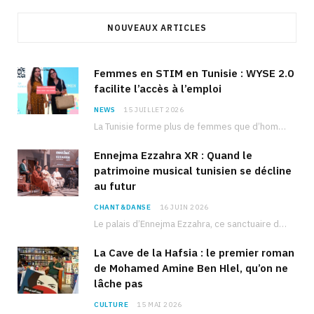
NOUVEAUX ARTICLES
Femmes en STIM en Tunisie : WYSE 2.0
facilite l’accès à l’emploi
NEWS
15 JUILLET 2026
La Tunisie forme plus de femmes que d’hommes dans les filières scientifiques. Pourtant, pour beaucoup…
Ennejma Ezzahra XR : Quand le
patrimoine musical tunisien se décline
au futur
CHANT&DANSE
16 JUIN 2026
Le palais d’Ennejma Ezzahra, ce sanctuaire de la musique tunisienne et méditerranéenne construit par le…
La Cave de la Hafsia : le premier roman
de Mohamed Amine Ben Hlel, qu’on ne
lâche pas
CULTURE
15 MAI 2026