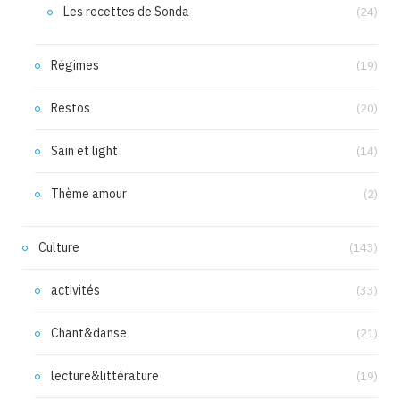
Les recettes de Sonda
(24)
Régimes
(19)
Restos
(20)
Sain et light
(14)
Thème amour
(2)
Culture
(143)
activités
(33)
Chant&danse
(21)
lecture&littérature
(19)