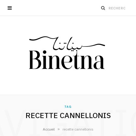
VIGAT
TAG
RECETTE CANNELLONIS
»
Accueil
recette cannellonis