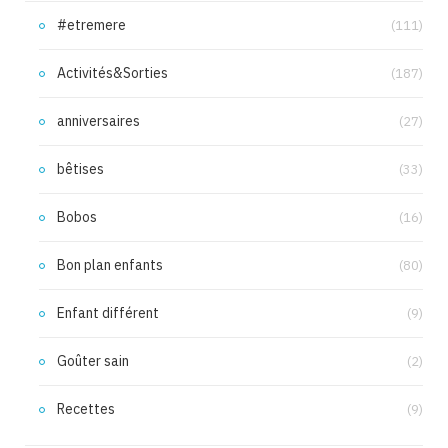
#etremere
(111)
Activités&Sorties
(187)
anniversaires
(27)
bêtises
(33)
Bobos
(16)
Bon plan enfants
(80)
Enfant différent
(9)
Goûter sain
(2)
Recettes
(9)