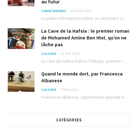
au futur
CHANT&DANSE
16 JUIN 2026
Le palais d’Ennejma Ezzahra, ce sanctuaire de la musique tunisienne et méditerranéenne construit par le…
La Cave de la Hafsia : le premier roman
de Mohamed Amine Ben Hlel, qu’on ne
lâche pas
CULTURE
15 MAI 2026
Le cave de Hafisa (9abou 7afisiya), premier roman du journaliste tunisien Mohamed Amine Ben Hlel,…
Quand le monde dort, par Francesca
Albanese
CULTURE
7 MAI 2026
Francesca Albanese, rapporteuse spéciale de l’ONU sur les territoires palestiniens occupés, était à Tunis pour…
CATÉGORIES