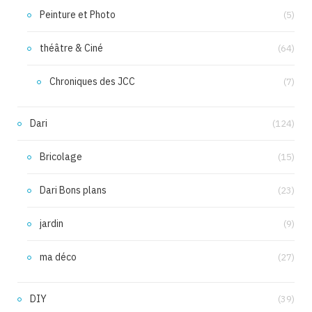
Peinture et Photo
(5)
théâtre & Ciné
(64)
Chroniques des JCC
(7)
Dari
(124)
Bricolage
(15)
Dari Bons plans
(23)
jardin
(9)
ma déco
(27)
DIY
(39)