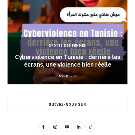
DROITS DES FEMMES
Cyberviolence en Tunisie : derrière les
écrans, une violence bien réelle
3 AVRIL 2026
SUIVEZ-NOUS SUR
F
I
Y
L
T