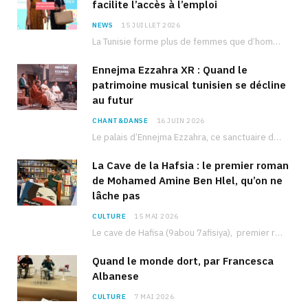
facilite l’accès à l’emploi
NEWS
15 JUILLET 2026
La Tunisie forme plus de femmes que d’hommes dans les filières scientifiques. Pourtant, pour beaucoup…
Ennejma Ezzahra XR : Quand le
patrimoine musical tunisien se décline
au futur
CHANT&DANSE
16 JUIN 2026
Le palais d’Ennejma Ezzahra, ce sanctuaire de la musique tunisienne et méditerranéenne construit par le…
La Cave de la Hafsia : le premier roman
de Mohamed Amine Ben Hlel, qu’on ne
lâche pas
CULTURE
15 MAI 2026
Le cave de Hafisa (9abou 7afisiya), premier roman du journaliste tunisien Mohamed Amine Ben Hlel,…
Quand le monde dort, par Francesca
Albanese
CULTURE
7 MAI 2026