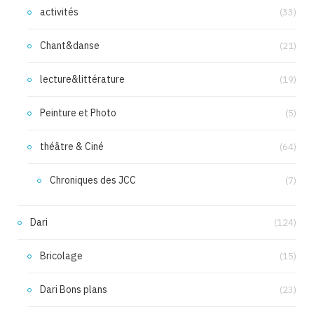
activités
(33)
Chant&danse
(21)
lecture&littérature
(19)
Peinture et Photo
(5)
théâtre & Ciné
(64)
Chroniques des JCC
(7)
Dari
(124)
Bricolage
(15)
Dari Bons plans
(23)