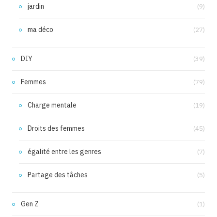
jardin
(9)
ma déco
(27)
DIY
(39)
Femmes
(79)
Charge mentale
(19)
Droits des femmes
(45)
égalité entre les genres
(7)
Partage des tâches
(5)
Gen Z
(1)