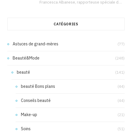
Francesca Albanese, rapporteuse spéciale de l’ONU sur les territoires palestiniens occupés, était à Tunis pour…
CATÉGORIES
Astuces de grand-mères
(77)
Beauté&Mode
(248)
beauté
(141)
beauté Bons plans
(44)
Conseils beauté
(44)
Make-up
(21)
Soins
(51)