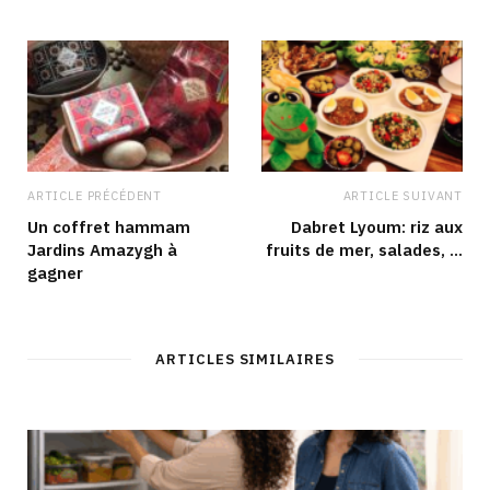
e
o
r
I
k
a
n
m
ARTICLE PRÉCÉDENT
ARTICLE SUIVANT
Un coffret hammam
Dabret Lyoum: riz aux
Jardins Amazygh à
fruits de mer, salades, …
gagner
ARTICLES SIMILAIRES