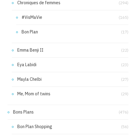
Chroniques de femmes
(294)
#VisMaVie
(165)
Bon Plan
(17)
Emma Benji II
(22)
Eya Labidi
(23)
Mayla Chelbi
(27)
Me, Mom of twins
(29)
Bons Plans
(476)
Bon Plan Shopping
(56)