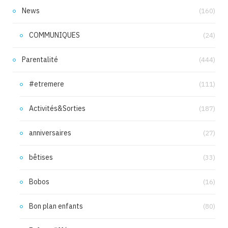
News
(160)
COMMUNIQUES
(24)
Parentalité
(444)
#etremere
(111)
Activités&Sorties
(187)
anniversaires
(27)
bêtises
(33)
Bobos
(16)
Bon plan enfants
(80)