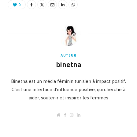
0
AUTEUR
binetna
Binetna est un média féminin tunisien à impact positif.
C'est une interface d'influence positive, qui cherche à
aider, soutenir et inspirer les femmes
W
F
I
L
e
a
n
i
b
c
s
n
s
e
t
k
i
b
a
e
t
o
g
d