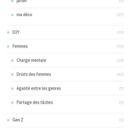
jardin
(9)
ma déco
(27)
DIY
(39)
Femmes
(79)
Charge mentale
(19)
Droits des femmes
(45)
égalité entre les genres
(7)
Partage des tâches
(5)
Gen Z
(1)