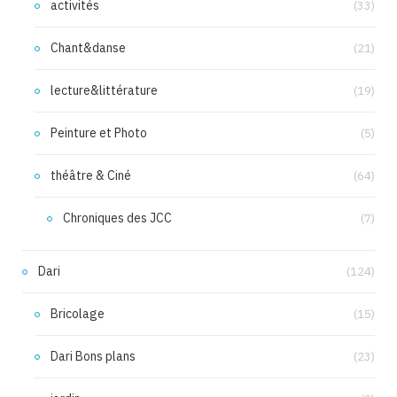
activités
(33)
Chant&danse
(21)
lecture&littérature
(19)
Peinture et Photo
(5)
théâtre & Ciné
(64)
Chroniques des JCC
(7)
Dari
(124)
Bricolage
(15)
Dari Bons plans
(23)