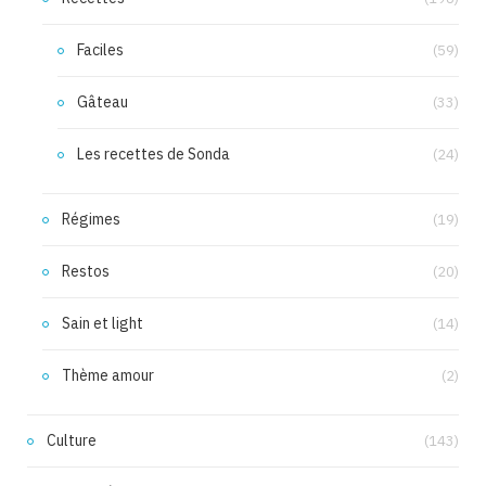
Faciles
(59)
Gâteau
(33)
Les recettes de Sonda
(24)
Régimes
(19)
Restos
(20)
Sain et light
(14)
Thème amour
(2)
Culture
(143)