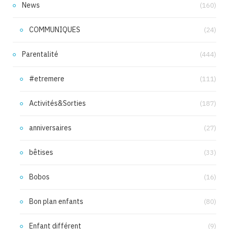
News
(160)
COMMUNIQUES
(24)
Parentalité
(444)
#etremere
(111)
Activités&Sorties
(187)
anniversaires
(27)
bêtises
(33)
Bobos
(16)
Bon plan enfants
(80)
Enfant différent
(9)