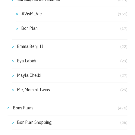
#VisMaVie
(165)
Bon Plan
(17)
Emma Benji II
(22)
Eya Labidi
(23)
Mayla Chelbi
(27)
Me, Mom of twins
(29)
Bons Plans
(476)
Bon Plan Shopping
(56)