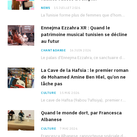
NEWS
15 JUILLET 2026
La Tunisie forme plus de femmes que d’hommes dans les filières scientifiques. Pourtant, pour beaucoup…
Ennejma Ezzahra XR : Quand le
patrimoine musical tunisien se décline
au futur
CHANT&DANSE
16 JUIN 2026
Le palais d’Ennejma Ezzahra, ce sanctuaire de la musique tunisienne et méditerranéenne construit par le…
La Cave de la Hafsia : le premier roman
de Mohamed Amine Ben Hlel, qu’on ne
lâche pas
CULTURE
15 MAI 2026
Le cave de Hafisa (9abou 7afisiya), premier roman du journaliste tunisien Mohamed Amine Ben Hlel,…
Quand le monde dort, par Francesca
Albanese
CULTURE
7 MAI 2026
Francesca Albanese, rapporteuse spéciale de l’ONU sur les territoires palestiniens occupés, était à Tunis pour…