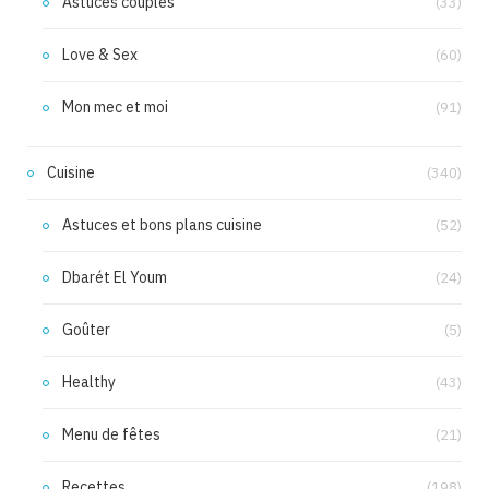
Astuces couples
(33)
Love & Sex
(60)
Mon mec et moi
(91)
Cuisine
(340)
Astuces et bons plans cuisine
(52)
Dbarét El Youm
(24)
Goûter
(5)
Healthy
(43)
Menu de fêtes
(21)
Recettes
(198)