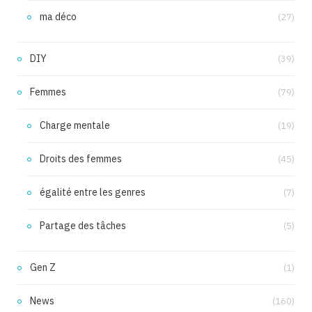
ma déco
(27)
DIY
(39)
Femmes
(79)
Charge mentale
(19)
Droits des femmes
(45)
égalité entre les genres
(7)
Partage des tâches
(5)
Gen Z
(1)
News
(160)