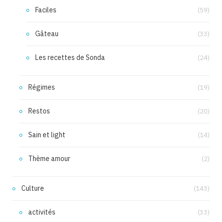
Faciles
(59)
Gâteau
(33)
Les recettes de Sonda
(24)
Régimes
(19)
Restos
(20)
Sain et light
(14)
Thème amour
(2)
Culture
(143)
activités
(33)