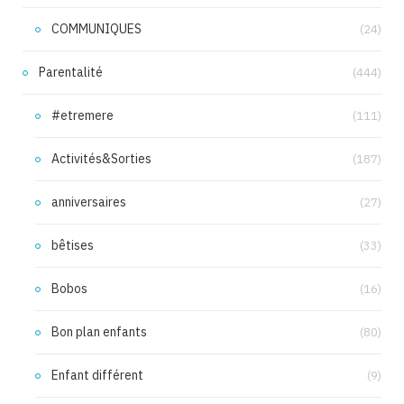
COMMUNIQUES
(24)
Parentalité
(444)
#etremere
(111)
Activités&Sorties
(187)
anniversaires
(27)
bêtises
(33)
Bobos
(16)
Bon plan enfants
(80)
Enfant différent
(9)