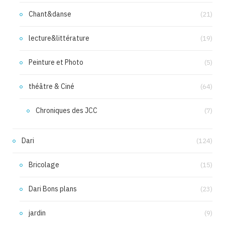
Chant&danse
(21)
lecture&littérature
(19)
Peinture et Photo
(5)
théâtre & Ciné
(64)
Chroniques des JCC
(7)
Dari
(124)
Bricolage
(15)
Dari Bons plans
(23)
jardin
(9)