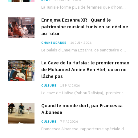
La Tunisie forme plus de femmes que d’hommes dans les filières scientifiques. Pourtant, pour beaucoup…
Ennejma Ezzahra XR : Quand le
patrimoine musical tunisien se décline
au futur
CHANT&DANSE
16 JUIN 2026
Le palais d’Ennejma Ezzahra, ce sanctuaire de la musique tunisienne et méditerranéenne construit par le…
La Cave de la Hafsia : le premier roman
de Mohamed Amine Ben Hlel, qu’on ne
lâche pas
CULTURE
15 MAI 2026
Le cave de Hafisa (9abou 7afisiya), premier roman du journaliste tunisien Mohamed Amine Ben Hlel,…
Quand le monde dort, par Francesca
Albanese
CULTURE
7 MAI 2026
Francesca Albanese, rapporteuse spéciale de l’ONU sur les territoires palestiniens occupés, était à Tunis pour…