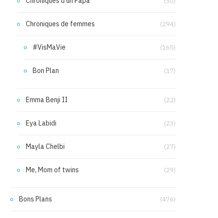
Chroniques d'un Papa
(50)
Chroniques de femmes
(294)
#VisMaVie
(165)
Bon Plan
(17)
Emma Benji II
(22)
Eya Labidi
(23)
Mayla Chelbi
(27)
Me, Mom of twins
(29)
Bons Plans
(476)