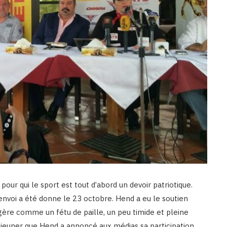
our qui le sport est tout d’abord un devoir patriotique.
envoi a été donne le 23 octobre. Hend a eu le soutien
égère comme un fétu de paille, un peu timide et pleine
-déjeuner que Hend a annoncé aux médias sa participation