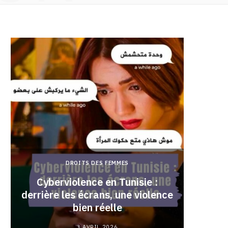
DROITS DES FEMMES
Cyberviolence en Tunisie :
derrière les écrans, une violence
Pourqu
bien réelle
3 AVRIL 2026