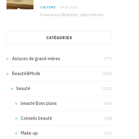
CULTURE
7 MAI 2026
Francesca Albanese, rapporteuse spéciale de l’ONU sur les territoires palestiniens occupés, était à Tunis pour…
CATÉGORIES
Astuces de grand-mères
(77)
Beauté&Mode
(248)
beauté
(141)
beauté Bons plans
(44)
Conseils beauté
(44)
Make-up
(21)