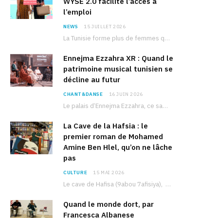
WYSE 2.0 facilite l’accès à
l’emploi
NEWS
15 JUILLET 2026
La Tunisie forme plus de femmes que d’hommes dans les filières scientifiques. Pourtant, pour beaucoup…
Ennejma Ezzahra XR : Quand le
patrimoine musical tunisien se
décline au futur
CHANT&DANSE
16 JUIN 2026
Le palais d’Ennejma Ezzahra, ce sanctuaire de la musique tunisienne et méditerranéenne construit par le…
La Cave de la Hafsia : le
premier roman de Mohamed
Amine Ben Hlel, qu’on ne lâche
pas
CULTURE
15 MAI 2026
Le cave de Hafisa (9abou 7afisiya), premier roman du journaliste tunisien Mohamed Amine Ben Hlel,…
Quand le monde dort, par
Francesca Albanese