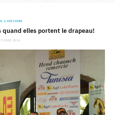
E, 1 HISTOIRE
s quand elles portent le drapeau!
CTOBRE 2016
CHARGE MENTALE
Stress après le travail :
comment relâcher la pression
9 JANVIER 2026