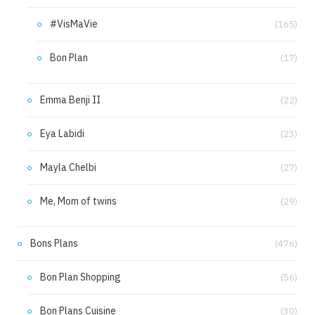
#VisMaVie
(165)
Bon Plan
(17)
Emma Benji II
(22)
Eya Labidi
(23)
Mayla Chelbi
(27)
Me, Mom of twins
(29)
Bons Plans
(476)
Bon Plan Shopping
(56)
Bon Plans Cuisine
(30)