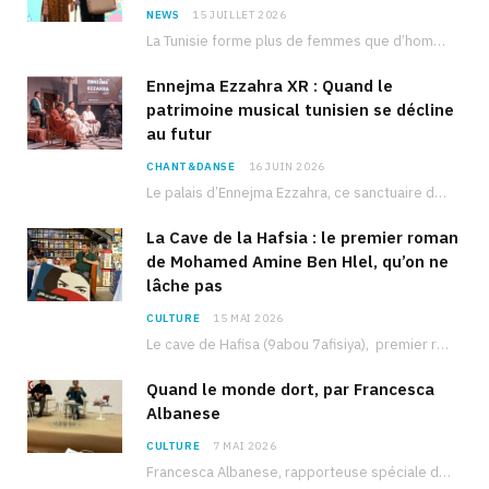
NEWS
15 JUILLET 2026
La Tunisie forme plus de femmes que d’hommes dans les filières scientifiques. Pourtant, pour beaucoup…
Ennejma Ezzahra XR : Quand le
patrimoine musical tunisien se décline
au futur
CHANT&DANSE
16 JUIN 2026
Le palais d’Ennejma Ezzahra, ce sanctuaire de la musique tunisienne et méditerranéenne construit par le…
La Cave de la Hafsia : le premier roman
de Mohamed Amine Ben Hlel, qu’on ne
lâche pas
CULTURE
15 MAI 2026
Le cave de Hafisa (9abou 7afisiya), premier roman du journaliste tunisien Mohamed Amine Ben Hlel,…
Quand le monde dort, par Francesca
Albanese
CULTURE
7 MAI 2026
Francesca Albanese, rapporteuse spéciale de l’ONU sur les territoires palestiniens occupés, était à Tunis pour…