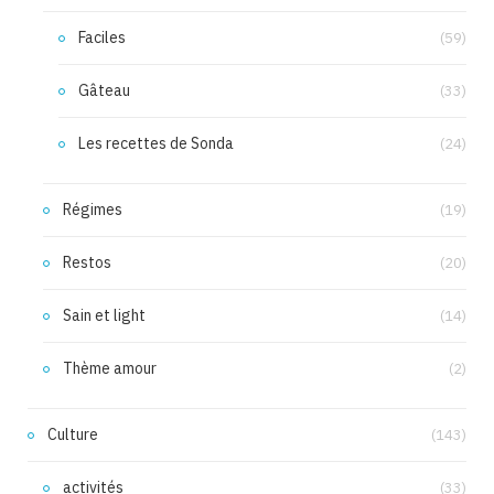
Faciles
(59)
Gâteau
(33)
Les recettes de Sonda
(24)
Régimes
(19)
Restos
(20)
Sain et light
(14)
Thème amour
(2)
Culture
(143)
activités
(33)