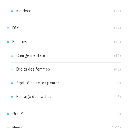
ma déco
(27)
DIY
(39)
Femmes
(79)
Charge mentale
(19)
Droits des femmes
(45)
égalité entre les genres
(7)
Partage des tâches
(5)
Gen Z
(1)
News
(160)