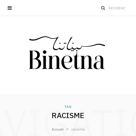
VIGAT
TAG
RACISME
»
Accueil
racisme