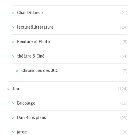
Chant&danse
(21)
lecture&littérature
(19)
Peinture et Photo
(5)
théâtre & Ciné
(64)
Chroniques des JCC
(7)
Dari
(124)
Bricolage
(15)
Dari Bons plans
(23)
jardin
(9)