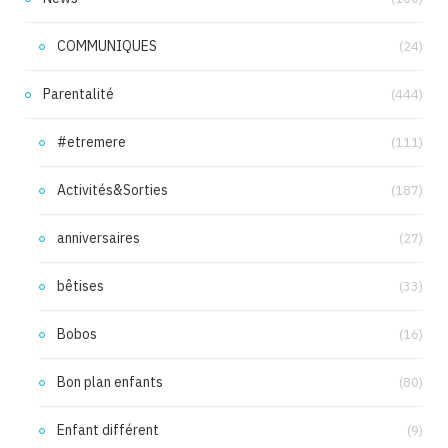
COMMUNIQUES
(24)
Parentalité
(444)
#etremere
(111)
Activités&Sorties
(187)
anniversaires
(27)
bêtises
(33)
Bobos
(16)
Bon plan enfants
(80)
Enfant différent
(9)