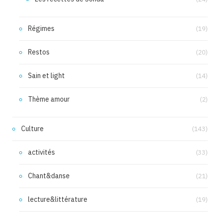
Régimes
(19)
Restos
(20)
Sain et light
(14)
Thème amour
(2)
Culture
(143)
activités
(33)
Chant&danse
(21)
lecture&littérature
(19)