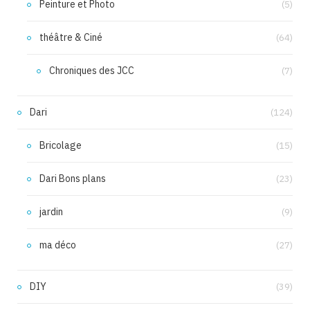
Peinture et Photo
(5)
théâtre & Ciné
(64)
Chroniques des JCC
(7)
Dari
(124)
Bricolage
(15)
Dari Bons plans
(23)
jardin
(9)
ma déco
(27)
DIY
(39)