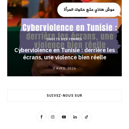
DROITS DES FEMMES
Cyberviolence en Tunisie : derrière les
écrans, une violence bien réelle
3 AVRIL 2026
SUIVEZ-NOUS SUR
F
I
Y
L
T
a
n
o
i
i