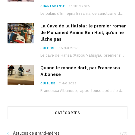
CHANT&DANSE
16 JUIN 2026
Le palais d’Ennejma Ezzahra, ce sanctuaire de la musique tunisienne et méditerranéenne construit par le…
La Cave de la Hafsia : le premier roman
de Mohamed Amine Ben Hlel, qu’on ne
lâche pas
CULTURE
15 MAI 2026
Le cave de Hafisa (9abou 7afisiya), premier roman du journaliste tunisien Mohamed Amine Ben Hlel,…
Quand le monde dort, par Francesca
Albanese
CULTURE
7 MAI 2026
Francesca Albanese, rapporteuse spéciale de l’ONU sur les territoires palestiniens occupés, était à Tunis pour…
CATÉGORIES
Astuces de grand-mères
(77)