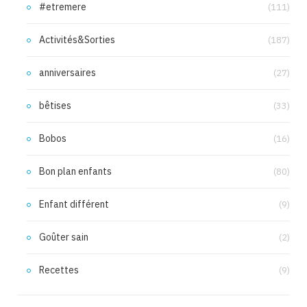
#etremere
(111)
Activités&Sorties
(187)
anniversaires
(27)
bêtises
(33)
Bobos
(16)
Bon plan enfants
(80)
Enfant différent
(9)
Goûter sain
(2)
Recettes
(9)