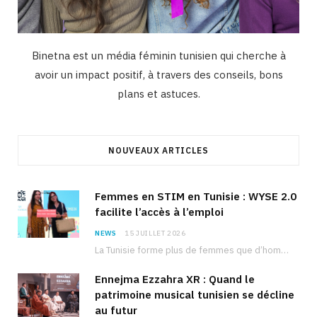
Binetna est un média féminin tunisien qui cherche à
avoir un impact positif, à travers des conseils, bons
plans et astuces.
NOUVEAUX ARTICLES
Femmes en STIM en Tunisie : WYSE 2.0
facilite l’accès à l’emploi
NEWS
15 JUILLET 2026
La Tunisie forme plus de femmes que d’hommes dans les filières scientifiques. Pourtant, pour beaucoup…
Ennejma Ezzahra XR : Quand le
patrimoine musical tunisien se décline
au futur