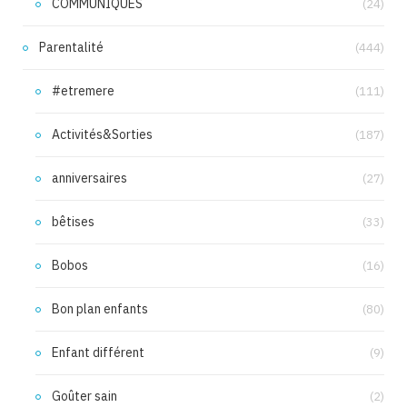
COMMUNIQUES
(24)
Parentalité
(444)
#etremere
(111)
Activités&Sorties
(187)
anniversaires
(27)
bêtises
(33)
Bobos
(16)
Bon plan enfants
(80)
Enfant différent
(9)
Goûter sain
(2)