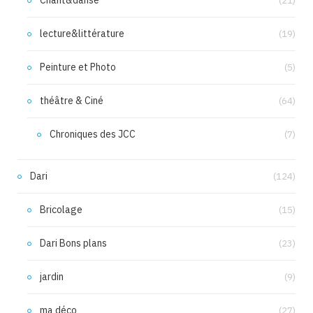
Chant&danse
(21)
lecture&littérature
(19)
Peinture et Photo
(5)
théâtre & Ciné
(64)
Chroniques des JCC
(7)
Dari
(124)
Bricolage
(15)
Dari Bons plans
(23)
jardin
(9)
ma déco
(27)