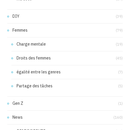
DIY
(39)
Femmes
(79)
Charge mentale
(19)
Droits des femmes
(45)
égalité entre les genres
(7)
Partage des tâches
(5)
Gen Z
(1)
News
(160)