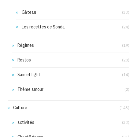
Gâteau
(33)
Les recettes de Sonda
(24)
Régimes
(19)
Restos
(20)
Sain et light
(14)
Thème amour
(2)
Culture
(143)
activités
(33)