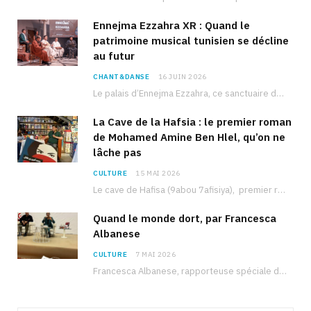
Ennejma Ezzahra XR : Quand le
patrimoine musical tunisien se décline
au futur
CHANT&DANSE
16 JUIN 2026
Le palais d’Ennejma Ezzahra, ce sanctuaire de la musique tunisienne et méditerranéenne construit par le…
La Cave de la Hafsia : le premier roman
de Mohamed Amine Ben Hlel, qu’on ne
lâche pas
CULTURE
15 MAI 2026
Le cave de Hafisa (9abou 7afisiya), premier roman du journaliste tunisien Mohamed Amine Ben Hlel,…
Quand le monde dort, par Francesca
Albanese
CULTURE
7 MAI 2026
Francesca Albanese, rapporteuse spéciale de l’ONU sur les territoires palestiniens occupés, était à Tunis pour…