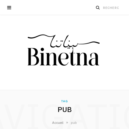
VIGAT
TAG
PUB
»
Accueil
pub