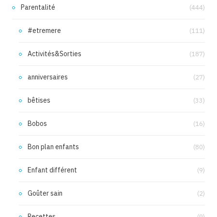
Parentalité
(444)
#etremere
(111)
Activités&Sorties
(187)
anniversaires
(27)
bêtises
(33)
Bobos
(16)
Bon plan enfants
(80)
Enfant différent
(9)
Goûter sain
(2)
Recettes
(9)