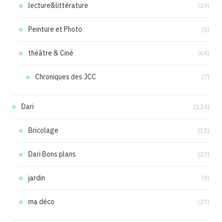
lecture&littérature
(19)
Peinture et Photo
(5)
théâtre & Ciné
(64)
Chroniques des JCC
(7)
Dari
(124)
Bricolage
(15)
Dari Bons plans
(23)
jardin
(9)
ma déco
(27)