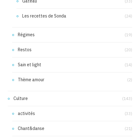
Gâteau
(33)
Les recettes de Sonda
(24)
Régimes
(19)
Restos
(20)
Sain et light
(14)
Thème amour
(2)
Culture
(143)
activités
(33)
Chant&danse
(21)