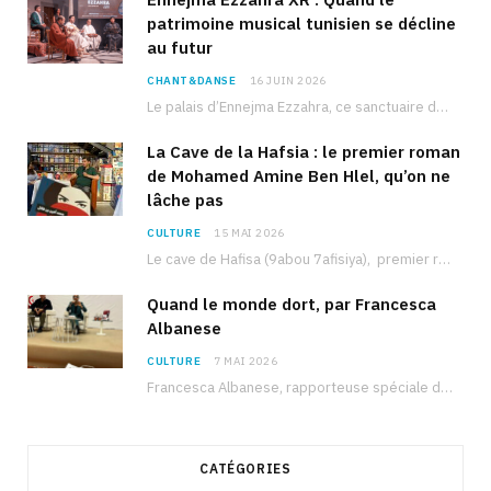
patrimoine musical tunisien se décline
au futur
CHANT&DANSE
16 JUIN 2026
Le palais d’Ennejma Ezzahra, ce sanctuaire de la musique tunisienne et méditerranéenne construit par le…
La Cave de la Hafsia : le premier roman
de Mohamed Amine Ben Hlel, qu’on ne
lâche pas
CULTURE
15 MAI 2026
Le cave de Hafisa (9abou 7afisiya), premier roman du journaliste tunisien Mohamed Amine Ben Hlel,…
Quand le monde dort, par Francesca
Albanese
CULTURE
7 MAI 2026
Francesca Albanese, rapporteuse spéciale de l’ONU sur les territoires palestiniens occupés, était à Tunis pour…
CATÉGORIES