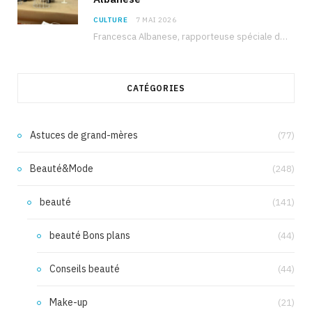
CULTURE
7 MAI 2026
Francesca Albanese, rapporteuse spéciale de l’ONU sur les territoires palestiniens occupés, était à Tunis pour…
CATÉGORIES
Astuces de grand-mères
(77)
Beauté&Mode
(248)
beauté
(141)
beauté Bons plans
(44)
Conseils beauté
(44)
Make-up
(21)