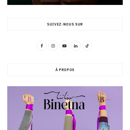
SUIVEZ-NOUS SUR
F
I
Y
L
T
a
n
o
i
i
c
s
u
n
k
À PROPOS
e
t
T
k
T
b
a
u
e
o
o
g
b
d
k
o
r
e
I
k
a
n
m