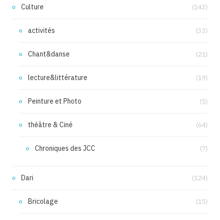
Culture
(143)
activités
(33)
Chant&danse
(21)
lecture&littérature
(19)
Peinture et Photo
(5)
théâtre & Ciné
(64)
Chroniques des JCC
(7)
Dari
(124)
Bricolage
(15)