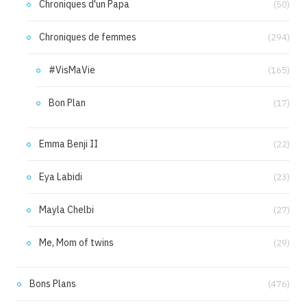
Chroniques d'un Papa
(50)
Chroniques de femmes
(294)
#VisMaVie
(165)
Bon Plan
(17)
Emma Benji II
(22)
Eya Labidi
(23)
Mayla Chelbi
(27)
Me, Mom of twins
(29)
Bons Plans
(476)