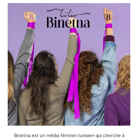
b
a
u
e
o
o
g
b
d
k
o
r
e
I
k
a
n
m
Binetna est un média féminin tunisien qui cherche à