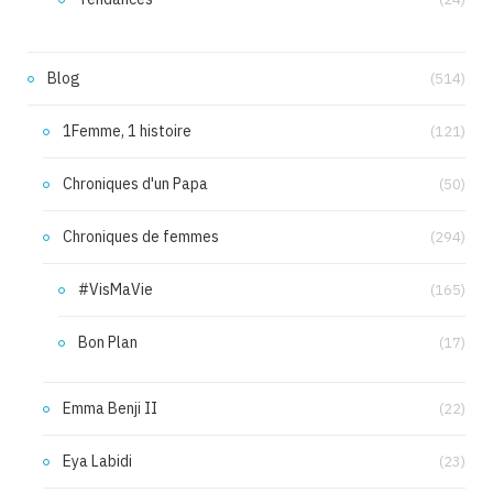
Blog
(514)
1Femme, 1 histoire
(121)
Chroniques d'un Papa
(50)
Chroniques de femmes
(294)
#VisMaVie
(165)
Bon Plan
(17)
Emma Benji II
(22)
Eya Labidi
(23)