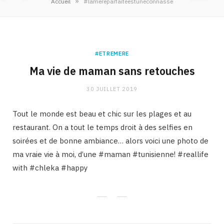
»
Accueil
#lamereparfaiteestuneconnasse
#ETREMERE
Ma vie de maman sans retouches
30 JUILLET 2019
Tout le monde est beau et chic sur les plages et au
restaurant. On a tout le temps droit à des selfies en
soirées et de bonne ambiance… alors voici une photo de
ma vraie vie à moi, d’une ‪#‎maman‬ ‪#‎tunisienne‬! ‪#‎reallife‬
with ‪#‎chleka‬ ‪#‎happy‬