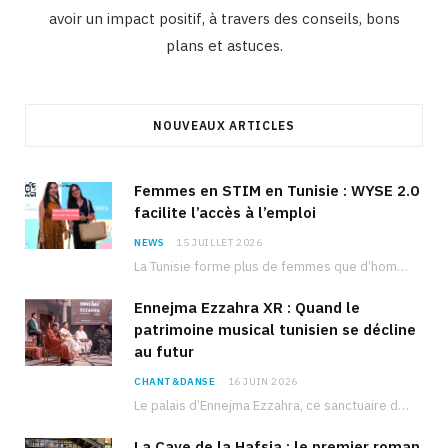
avoir un impact positif, à travers des conseils, bons
plans et astuces.
NOUVEAUX ARTICLES
Femmes en STIM en Tunisie : WYSE 2.0
facilite l’accès à l’emploi
NEWS
15 JUILLET 2026
La Tunisie forme plus de femmes que d’hommes dans les filières scientifiques. Pourtant, pour beaucoup…
Ennejma Ezzahra XR : Quand le
patrimoine musical tunisien se décline
au futur
CHANT&DANSE
16 JUIN 2026
Le palais d’Ennejma Ezzahra, ce sanctuaire de la musique tunisienne et méditerranéenne construit par le…
La Cave de la Hafsia : le premier roman