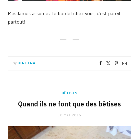
Mesdames assumez le bordel chez vous, c’est pareil
partout!
By
BINETNA
BÊTISES
Quand ils ne font que des bêtises
30 MAI 2015
Sortie du bain, elle nettoie le sol de la cuisine abec ses cheveux