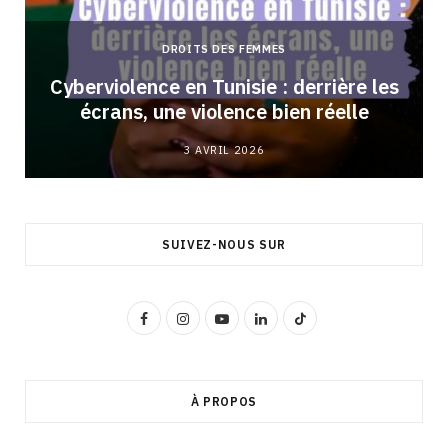
DROITS DES FEMMES
Cyberviolence en Tunisie : derrière les
écrans, une violence bien réelle
3 AVRIL 2026
SUIVEZ-NOUS SUR
F
I
Y
L
T
a
n
o
i
i
c
s
u
n
k
À PROPOS
e
t
T
k
T