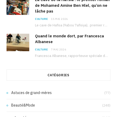
de Mohamed Amine Ben Hlel, qu’on ne
lâche pas
CULTURE
15 MAI 2026
Le cave de Hafisa (9abou 7afisiya), premier roman du journaliste tunisien Mohamed Amine Ben Hlel,…
Quand le monde dort, par Francesca
Albanese
CULTURE
7 MAI 2026
Francesca Albanese, rapporteuse spéciale de l’ONU sur les territoires palestiniens occupés, était à Tunis pour…
CATÉGORIES
Astuces de grand-mères
(77)
Beauté&Mode
(248)