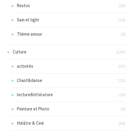
Restos
(20)
Sain et light
(14)
Thème amour
(2)
Culture
(143)
activités
(33)
Chant&danse
(21)
lecture&littérature
(19)
Peinture et Photo
(5)
théâtre & Ciné
(64)