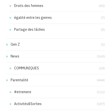
Droits des femmes
(45)
égalité entre les genres
(7)
Partage des tâches
(5)
Gen Z
(1)
News
(160)
COMMUNIQUES
(24)
Parentalité
(444)
#etremere
(111)
Activités&Sorties
(187)