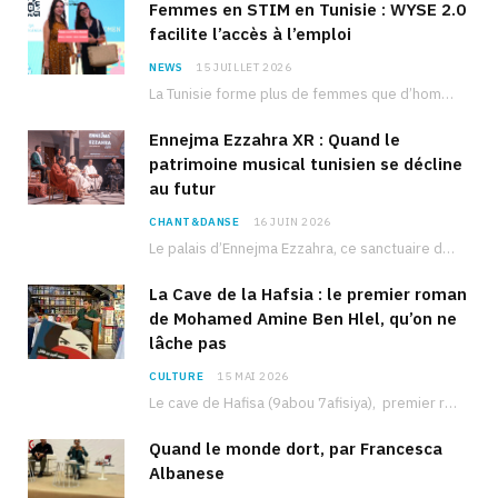
Femmes en STIM en Tunisie : WYSE 2.0
facilite l’accès à l’emploi
NEWS
15 JUILLET 2026
La Tunisie forme plus de femmes que d’hommes dans les filières scientifiques. Pourtant, pour beaucoup…
Ennejma Ezzahra XR : Quand le
patrimoine musical tunisien se décline
au futur
CHANT&DANSE
16 JUIN 2026
Le palais d’Ennejma Ezzahra, ce sanctuaire de la musique tunisienne et méditerranéenne construit par le…
La Cave de la Hafsia : le premier roman
de Mohamed Amine Ben Hlel, qu’on ne
lâche pas
CULTURE
15 MAI 2026
Le cave de Hafisa (9abou 7afisiya), premier roman du journaliste tunisien Mohamed Amine Ben Hlel,…
Quand le monde dort, par Francesca
Albanese