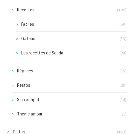
Recettes
(198)
Faciles
(59)
Gâteau
(33)
Les recettes de Sonda
(24)
Régimes
(19)
Restos
(20)
Sain et light
(14)
Thème amour
(2)
Culture
(143)