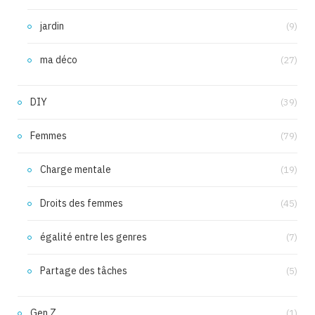
jardin
(9)
ma déco
(27)
DIY
(39)
Femmes
(79)
Charge mentale
(19)
Droits des femmes
(45)
égalité entre les genres
(7)
Partage des tâches
(5)
Gen Z
(1)