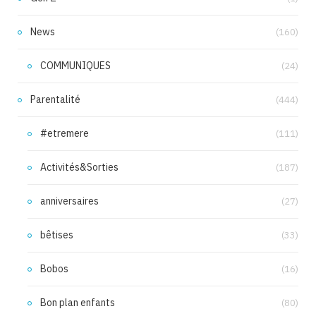
News
(160)
COMMUNIQUES
(24)
Parentalité
(444)
#etremere
(111)
Activités&Sorties
(187)
anniversaires
(27)
bêtises
(33)
Bobos
(16)
Bon plan enfants
(80)