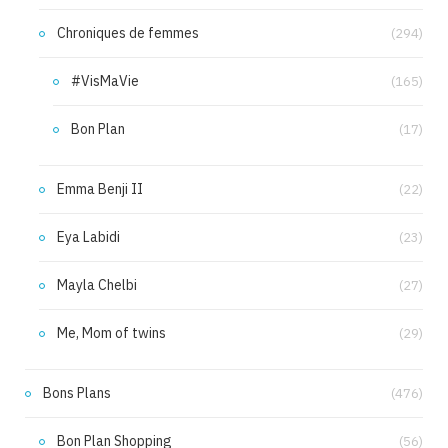
Chroniques de femmes
(294)
#VisMaVie
(165)
Bon Plan
(17)
Emma Benji II
(22)
Eya Labidi
(23)
Mayla Chelbi
(27)
Me, Mom of twins
(29)
Bons Plans
(476)
Bon Plan Shopping
(56)