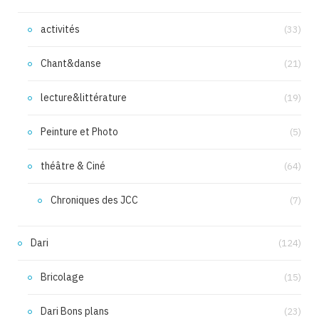
activités
(33)
Chant&danse
(21)
lecture&littérature
(19)
Peinture et Photo
(5)
théâtre & Ciné
(64)
Chroniques des JCC
(7)
Dari
(124)
Bricolage
(15)
Dari Bons plans
(23)