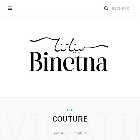
VIGAT
TAG
COUTURE
»
Accueil
couture