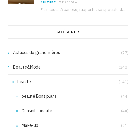
CULTURE
7 MAI 2026
Francesca Albanese, rapporteuse spéciale de l’ONU sur les territoires palestiniens occupés, était à Tunis pour…
CATÉGORIES
Astuces de grand-mères
(77)
Beauté&Mode
(248)
beauté
(141)
beauté Bons plans
(44)
Conseils beauté
(44)
Make-up
(21)