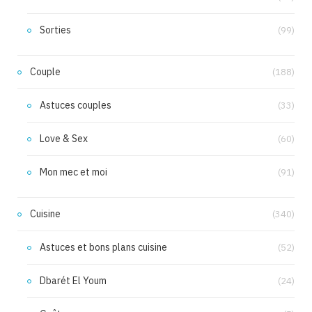
Sorties
(99)
Couple
(188)
Astuces couples
(33)
Love & Sex
(60)
Mon mec et moi
(91)
Cuisine
(340)
Astuces et bons plans cuisine
(52)
Dbarét El Youm
(24)