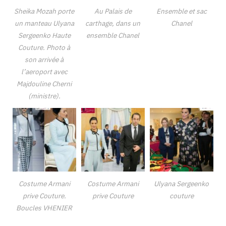
Sheika Mozah porte
Au Palais de
Ensemble et sac
un manteau Ulyana
carthage, dans un
Chanel
Sergeenko Haute
ensemble Chanel
Couture. Photo à
son arrivée à
l’aeroport avec
Majdouline Cherni
(ministre).
Costume Armani
Costume Armani
Ulyana Sergeenko
prive Couture.
prive Couture
couture
Boucles VHENIER