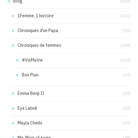
Blog
(514)
1Femme, 1 histoire
(121)
Chroniques d'un Papa
(50)
Chroniques de femmes
(294)
#VisMaVie
(165)
Bon Plan
(17)
Emma Benji II
(22)
Eya Labidi
(23)
Mayla Chelbi
(27)
Me, Mom of twins
(29)