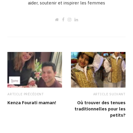
aider, soutenir et inspirer les femmes
W
F
I
L
e
a
n
i
b
c
s
n
s
e
t
k
i
b
a
e
t
o
g
d
e
o
r
I
k
a
n
m
ARTICLE PRÉCÉDENT
ARTICLE SUIVANT
Kenza Fourati maman!
Où trouver des tenues
traditionnelles pour les
petits?