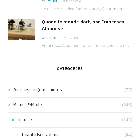
CULTURE
15 MAI 2026
Le cave de Hafisa (9abou 7afisiya), premier roman du journaliste tunisien Mohamed Amine Ben Hlel,…
Quand le monde dort, par Francesca
Albanese
CULTURE
7 MAI 2026
Francesca Albanese, rapporteuse spéciale de l’ONU sur les territoires palestiniens occupés, était à Tunis pour…
CATÉGORIES
Astuces de grand-mères
(77)
Beauté&Mode
(248)
beauté
(141)
beauté Bons plans
(44)