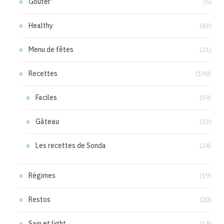
Goûter
(5)
Healthy
(43)
Menu de fêtes
(21)
Recettes
(198)
Faciles
(59)
Gâteau
(33)
Les recettes de Sonda
(24)
Régimes
(19)
Restos
(20)
Sain et light
(14)