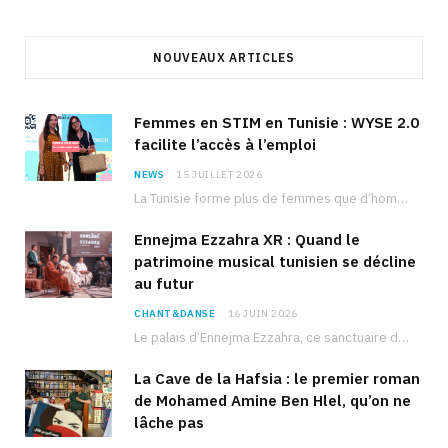
NOUVEAUX ARTICLES
Femmes en STIM en Tunisie : WYSE 2.0
facilite l’accès à l’emploi
NEWS
15 JUILLET 2026
La Tunisie forme plus de femmes que d’hommes dans les filières scientifiques. Pourtant, pour beaucoup…
Ennejma Ezzahra XR : Quand le
patrimoine musical tunisien se décline
au futur
CHANT&DANSE
16 JUIN 2026
Le palais d’Ennejma Ezzahra, ce sanctuaire de la musique tunisienne et méditerranéenne construit par le…
La Cave de la Hafsia : le premier roman
de Mohamed Amine Ben Hlel, qu’on ne
lâche pas