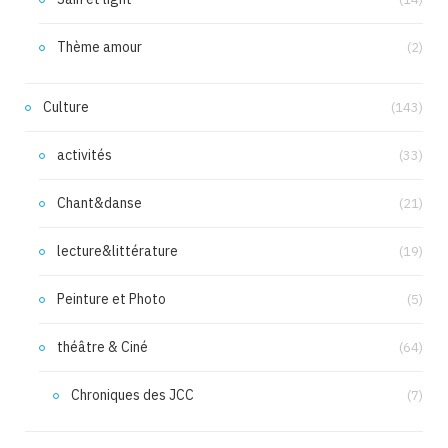
Thème amour
(2)
Culture
(143)
activités
(33)
Chant&danse
(21)
lecture&littérature
(19)
Peinture et Photo
(5)
théâtre & Ciné
(64)
Chroniques des JCC
(7)