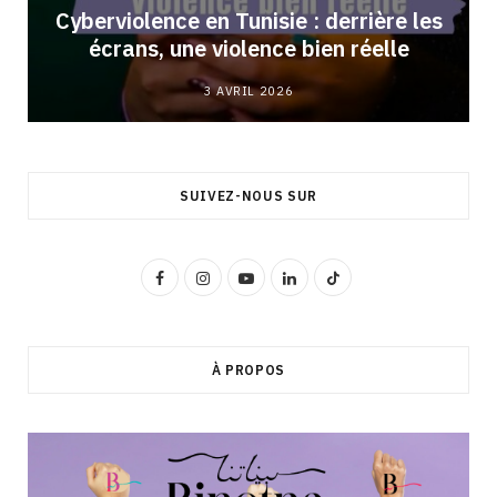
Cyberviolence en Tunisie : derrière les
écrans, une violence bien réelle
3 AVRIL 2026
SUIVEZ-NOUS SUR
F
I
Y
L
T
a
n
o
i
i
c
s
u
n
k
À PROPOS
e
t
T
k
T
b
a
u
e
o
o
g
b
d
k