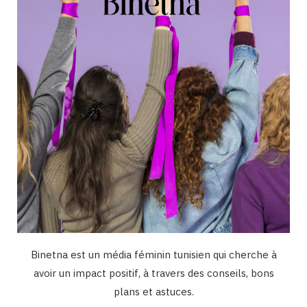
o
r
e
I
k
a
n
m
Binetna est un média féminin tunisien qui cherche à
avoir un impact positif, à travers des conseils, bons
plans et astuces.