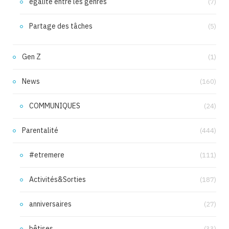
égalité entre les genres
(7)
Partage des tâches
(5)
Gen Z
(1)
News
(160)
COMMUNIQUES
(24)
Parentalité
(444)
#etremere
(111)
Activités&Sorties
(187)
anniversaires
(27)
bêtises
(33)