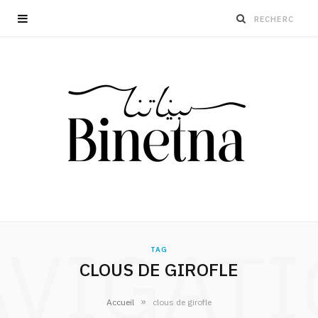
VIGAT
TAG
CLOUS DE GIROFLE
»
Accueil
clous de girofle