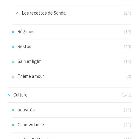
Les recettes de Sonda
(24)
Régimes
(19)
Restos
(20)
Sain et light
(14)
Thème amour
(2)
Culture
(143)
activités
(33)
Chant&danse
(21)