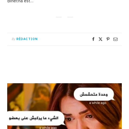
Binetna est…
By
RÉDACTION