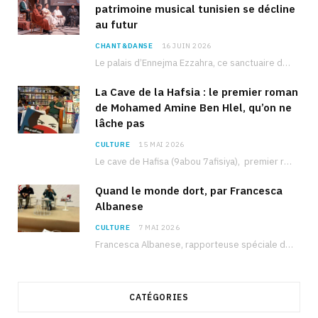
patrimoine musical tunisien se décline
au futur
CHANT&DANSE
16 JUIN 2026
Le palais d’Ennejma Ezzahra, ce sanctuaire de la musique tunisienne et méditerranéenne construit par le…
La Cave de la Hafsia : le premier roman
de Mohamed Amine Ben Hlel, qu’on ne
lâche pas
CULTURE
15 MAI 2026
Le cave de Hafisa (9abou 7afisiya), premier roman du journaliste tunisien Mohamed Amine Ben Hlel,…
Quand le monde dort, par Francesca
Albanese
CULTURE
7 MAI 2026
Francesca Albanese, rapporteuse spéciale de l’ONU sur les territoires palestiniens occupés, était à Tunis pour…
CATÉGORIES