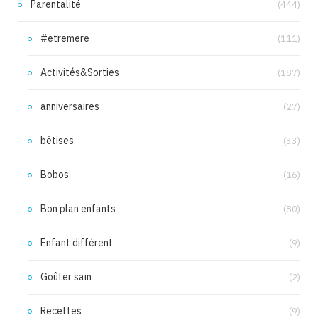
Parentalité
(444)
#etremere
(111)
Activités&Sorties
(187)
anniversaires
(27)
bêtises
(33)
Bobos
(16)
Bon plan enfants
(80)
Enfant différent
(9)
Goûter sain
(2)
Recettes
(9)