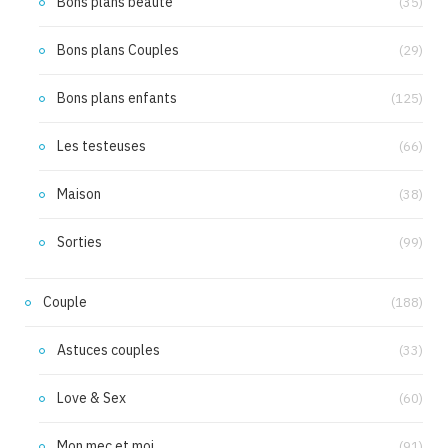
Bons plans beauté
(35)
Bons plans Couples
(29)
Bons plans enfants
(125)
Les testeuses
(66)
Maison
(38)
Sorties
(99)
Couple
(188)
Astuces couples
(33)
Love & Sex
(60)
Mon mec et moi
(91)