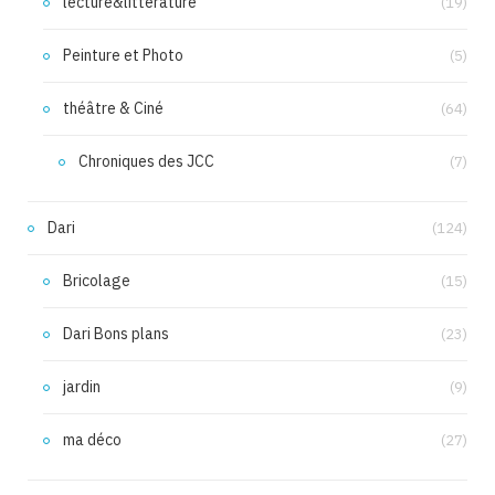
lecture&littérature
(19)
Peinture et Photo
(5)
théâtre & Ciné
(64)
Chroniques des JCC
(7)
Dari
(124)
Bricolage
(15)
Dari Bons plans
(23)
jardin
(9)
ma déco
(27)