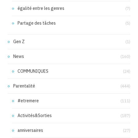
égalité entre les genres
(7)
Partage des tâches
(5)
Gen Z
(1)
News
(160)
COMMUNIQUES
(24)
Parentalité
(444)
#etremere
(111)
Activités&Sorties
(187)
anniversaires
(27)