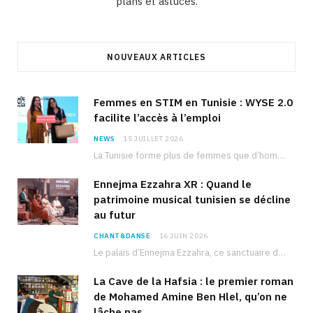
plans et astuces.
NOUVEAUX ARTICLES
Femmes en STIM en Tunisie : WYSE 2.0
facilite l’accès à l’emploi
NEWS
15 JUILLET 2026
La Tunisie forme plus de femmes que d’hommes dans les filières scientifiques. Pourtant, pour beaucoup…
Ennejma Ezzahra XR : Quand le
patrimoine musical tunisien se décline
au futur
CHANT&DANSE
16 JUIN 2026
Le palais d’Ennejma Ezzahra, ce sanctuaire de la musique tunisienne et méditerranéenne construit par le…
La Cave de la Hafsia : le premier roman
de Mohamed Amine Ben Hlel, qu’on ne
lâche pas