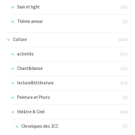
Sain et light
(14)
Thème amour
(2)
Culture
(143)
activités
(33)
Chant&danse
(21)
lecture&littérature
(19)
Peinture et Photo
(5)
théâtre & Ciné
(64)
Chroniques des JCC
(7)