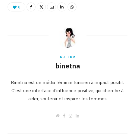
0
AUTEUR
binetna
Binetna est un média féminin tunisien à impact positif.
C'est une interface d'influence positive, qui cherche à
aider, soutenir et inspirer les femmes
W
F
I
L
e
a
n
i
b
c
s
n
s
e
t
k
i
b
a
e