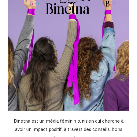
o
r
e
I
k
a
n
m
Binetna est un média féminin tunisien qui cherche à
avoir un impact positif, à travers des conseils, bons