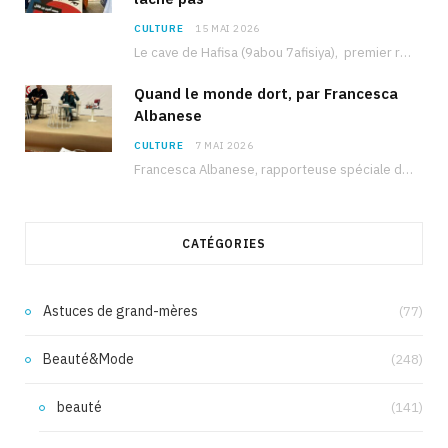
CULTURE
15 MAI 2026
Le cave de Hafisa (9abou 7afisiya), premier roman du journaliste tunisien Mohamed Amine Ben Hlel,…
Quand le monde dort, par Francesca
Albanese
CULTURE
7 MAI 2026
Francesca Albanese, rapporteuse spéciale de l’ONU sur les territoires palestiniens occupés, était à Tunis pour…
CATÉGORIES
Astuces de grand-mères
(77)
Beauté&Mode
(248)
beauté
(141)