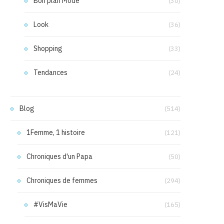
Bon plan Mode
(30)
Look
(36)
Shopping
(33)
Tendances
(24)
Blog
(514)
1Femme, 1 histoire
(121)
Chroniques d'un Papa
(50)
Chroniques de femmes
(294)
#VisMaVie
(165)