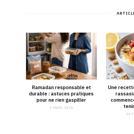
ARTICL
Ramadan responsable et
Une recett
durable : astuces pratiques
rassasi
pour ne rien gaspiller
commencer
teni
6 MARS 2026
26 