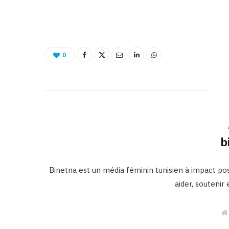
0
b
Binetna est un média féminin tunisien à impact posi
aider, soutenir