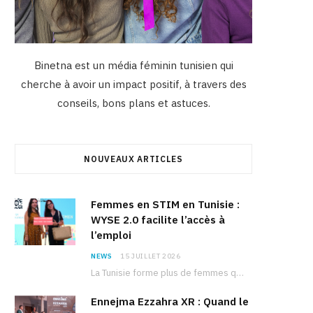
Binetna est un média féminin tunisien qui
cherche à avoir un impact positif, à travers des
conseils, bons plans et astuces.
NOUVEAUX ARTICLES
Femmes en STIM en Tunisie :
WYSE 2.0 facilite l’accès à
l’emploi
NEWS
15 JUILLET 2026
La Tunisie forme plus de femmes que d’hommes dans les filières scientifiques. Pourtant, pour beaucoup…
Ennejma Ezzahra XR : Quand le