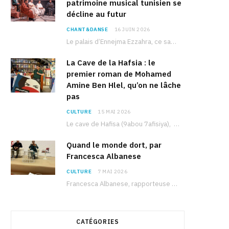
patrimoine musical tunisien se
décline au futur
CHANT&DANSE
16 JUIN 2026
Le palais d’Ennejma Ezzahra, ce sanctuaire de la musique tunisienne et méditerranéenne construit par le…
La Cave de la Hafsia : le
premier roman de Mohamed
Amine Ben Hlel, qu’on ne lâche
pas
CULTURE
15 MAI 2026
Le cave de Hafisa (9abou 7afisiya), premier roman du journaliste tunisien Mohamed Amine Ben Hlel,…
Quand le monde dort, par
Francesca Albanese
CULTURE
7 MAI 2026
Francesca Albanese, rapporteuse spéciale de l’ONU sur les territoires palestiniens occupés, était à Tunis pour…
CATÉGORIES