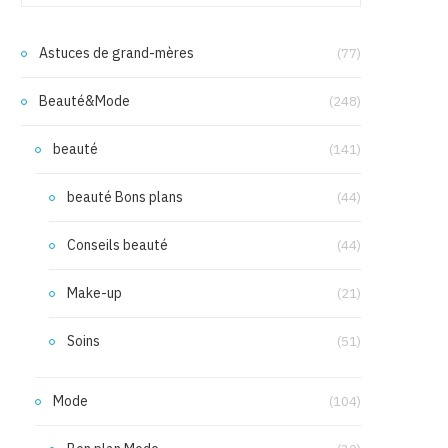
Astuces de grand-mères
(77)
Beauté&Mode
(248)
beauté
(141)
beauté Bons plans
(44)
Conseils beauté
(44)
Make-up
(21)
Soins
(51)
Mode
(104)