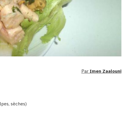
Par
Imen Zaalouni
lpes, sèches)