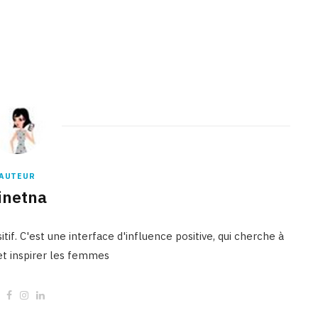
Binetna est un site féminin tunisien collaboratif
AUTEUR
inetna
tif. C'est une interface d'influence positive, qui cherche à
 et inspirer les femmes
W
F
I
L
e
a
n
i
b
c
s
n