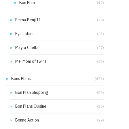
Bon Plan
(17)
Emma Benji II
(22)
Eya Labidi
(23)
Mayla Chelbi
(27)
Me, Mom of twins
(29)
Bons Plans
(476)
Bon Plan Shopping
(56)
Bon Plans Cuisine
(30)
Bonne Action
(29)