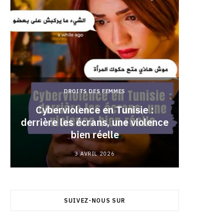
DROITS DES FEMMES
Cyberviolence en Tunisie :
derrière les écrans, une violence
Pourqu
bien réelle
3 AVRIL 2026
SUIVEZ-NOUS SUR