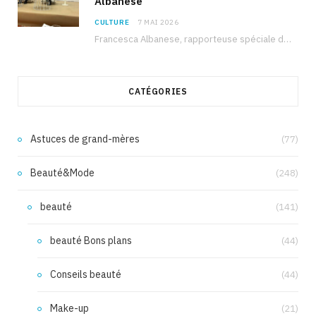
Albanese
CULTURE
7 MAI 2026
Francesca Albanese, rapporteuse spéciale de l’ONU sur les territoires palestiniens occupés, était à Tunis pour…
CATÉGORIES
Astuces de grand-mères
(77)
Beauté&Mode
(248)
beauté
(141)
beauté Bons plans
(44)
Conseils beauté
(44)
Make-up
(21)