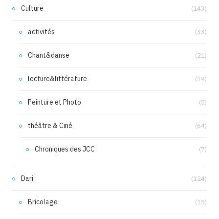
Culture
(143)
activités
(33)
Chant&danse
(21)
lecture&littérature
(19)
Peinture et Photo
(5)
théâtre & Ciné
(64)
Chroniques des JCC
(7)
Dari
(124)
Bricolage
(15)