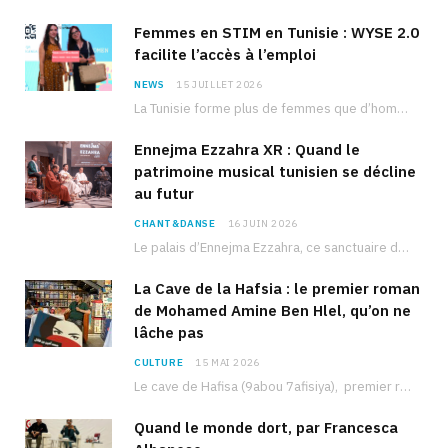
Femmes en STIM en Tunisie : WYSE 2.0
facilite l’accès à l’emploi
NEWS
15 JUILLET 2026
La Tunisie forme plus de femmes que d’hommes dans les filières scientifiques. Pourtant, pour beaucoup…
Ennejma Ezzahra XR : Quand le
patrimoine musical tunisien se décline
au futur
CHANT&DANSE
16 JUIN 2026
Le palais d’Ennejma Ezzahra, ce sanctuaire de la musique tunisienne et méditerranéenne construit par le…
La Cave de la Hafsia : le premier roman
de Mohamed Amine Ben Hlel, qu’on ne
lâche pas
CULTURE
15 MAI 2026
Le cave de Hafisa (9abou 7afisiya), premier roman du journaliste tunisien Mohamed Amine Ben Hlel,…
Quand le monde dort, par Francesca