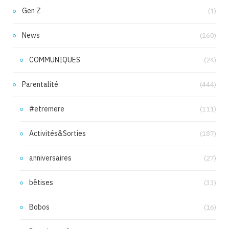
Gen Z
(1)
News
(160)
COMMUNIQUES
(24)
Parentalité
(444)
#etremere
(111)
Activités&Sorties
(187)
anniversaires
(27)
bêtises
(33)
Bobos
(16)