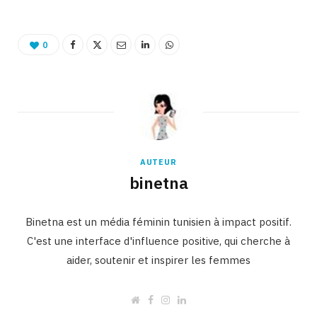
0
AUTEUR
binetna
Binetna est un média féminin tunisien à impact positif.
C'est une interface d'influence positive, qui cherche à
aider, soutenir et inspirer les femmes
W
F
I
L
e
a
n
i