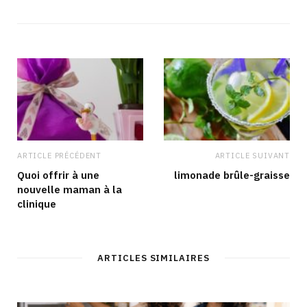
b
c
s
n
s
e
t
k
i
b
a
e
t
o
g
d
e
o
r
I
k
a
n
m
ARTICLE PRÉCÉDENT
ARTICLE SUIVANT
Quoi offrir à une
limonade brûle-graisse
nouvelle maman à la
clinique
ARTICLES SIMILAIRES