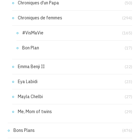
Chroniques d'un Papa
(50)
Chroniques de femmes
(294)
#VisMaVie
(165)
Bon Plan
(17)
Emma Benji II
(22)
Eya Labidi
(23)
Mayla Chelbi
(27)
Me, Mom of twins
(29)
Bons Plans
(476)