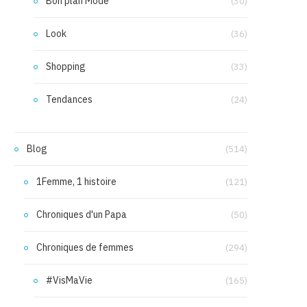
Bon plan Mode
(30)
Look
(36)
Shopping
(33)
Tendances
(24)
Blog
(514)
1Femme, 1 histoire
(121)
Chroniques d'un Papa
(50)
Chroniques de femmes
(294)
#VisMaVie
(165)