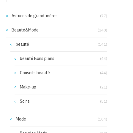
Astuces de grand-mères
(77)
Beauté&Mode
(248)
beauté
(141)
beauté Bons plans
(44)
Conseils beauté
(44)
Make-up
(21)
Soins
(51)
Mode
(104)