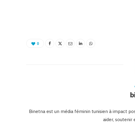
0
b
Binetna est un média féminin tunisien à impact posi
aider, soutenir