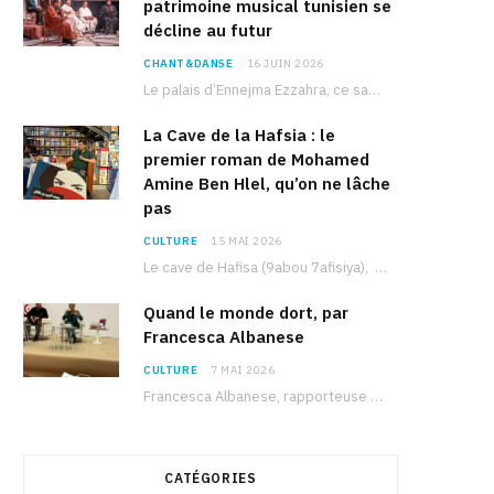
patrimoine musical tunisien se
décline au futur
CHANT&DANSE
16 JUIN 2026
Le palais d’Ennejma Ezzahra, ce sanctuaire de la musique tunisienne et méditerranéenne construit par le…
La Cave de la Hafsia : le
premier roman de Mohamed
Amine Ben Hlel, qu’on ne lâche
pas
CULTURE
15 MAI 2026
Le cave de Hafisa (9abou 7afisiya), premier roman du journaliste tunisien Mohamed Amine Ben Hlel,…
Quand le monde dort, par
Francesca Albanese
CULTURE
7 MAI 2026
Francesca Albanese, rapporteuse spéciale de l’ONU sur les territoires palestiniens occupés, était à Tunis pour…
CATÉGORIES