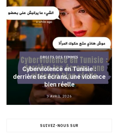
DROITS DES FEMMES
Cyberviolence en Tunisie :
derrière les écrans, une violence
Pourqu
bien réelle
3 AVRIL 2026
SUIVEZ-NOUS SUR