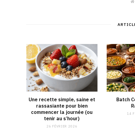
ARTICL
Une recette simple, saine et
Batch C
rassasiante pour bien
R
commencer la journée (ou
14 
tenir au s’hour)
26 FÉVRIER 2026