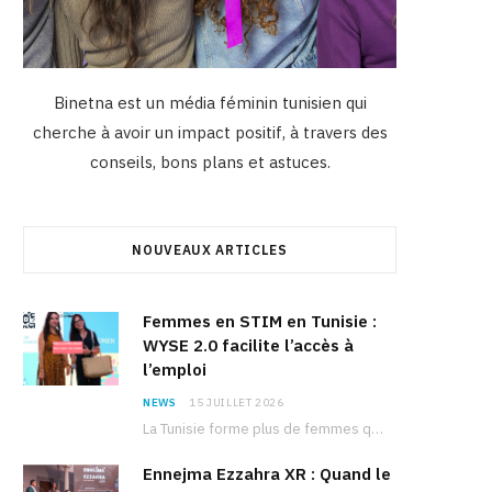
Binetna est un média féminin tunisien qui
cherche à avoir un impact positif, à travers des
conseils, bons plans et astuces.
NOUVEAUX ARTICLES
Femmes en STIM en Tunisie :
WYSE 2.0 facilite l’accès à
l’emploi
NEWS
15 JUILLET 2026
La Tunisie forme plus de femmes que d’hommes dans les filières scientifiques. Pourtant, pour beaucoup…
Ennejma Ezzahra XR : Quand le