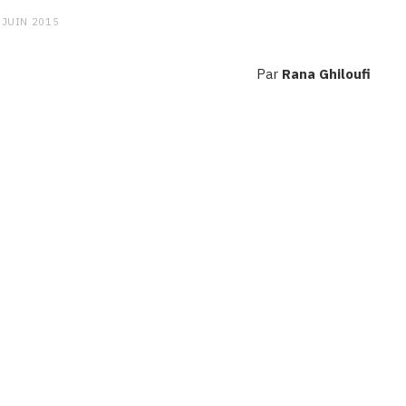
 JUIN 2015
Par
Rana Ghiloufi
CHARGE MENTALE
Stress après le travail :
comment relâcher la pression
9 JANVIER 2026