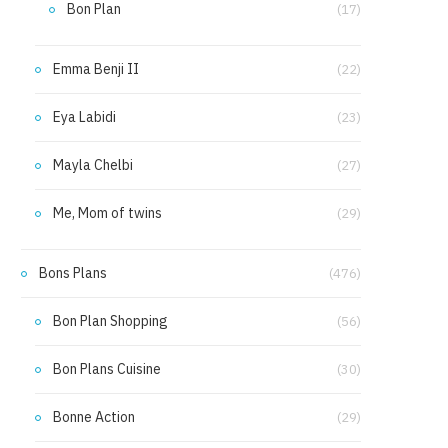
Bon Plan
(17)
Emma Benji II
(22)
Eya Labidi
(23)
Mayla Chelbi
(27)
Me, Mom of twins
(29)
Bons Plans
(476)
Bon Plan Shopping
(56)
Bon Plans Cuisine
(30)
Bonne Action
(29)