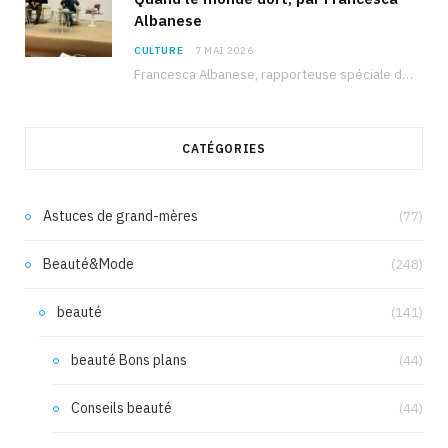
Albanese
CULTURE
7 MAI 2026
Francesca Albanese, rapporteuse spéciale de l’ONU sur les territoires palestiniens occupés, était à Tunis pour…
CATÉGORIES
Astuces de grand-mères
(77)
Beauté&Mode
(248)
beauté
(141)
beauté Bons plans
(44)
Conseils beauté
(44)