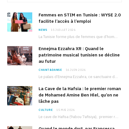
Femmes en STIM en Tunisie : WYSE 2.0
facilite l’accès à l’emploi
NEWS
15 JUILLET 2026
La Tunisie forme plus de femmes que d’hommes dans les filières scientifiques. Pourtant, pour beaucoup…
Ennejma Ezzahra XR : Quand le
patrimoine musical tunisien se décline
au futur
CHANT&DANSE
16 JUIN 2026
Le palais d’Ennejma Ezzahra, ce sanctuaire de la musique tunisienne et méditerranéenne construit par le…
La Cave de la Hafsia : le premier roman
de Mohamed Amine Ben Hlel, qu’on ne
lâche pas
CULTURE
15 MAI 2026
Le cave de Hafisa (9abou 7afisiya), premier roman du journaliste tunisien Mohamed Amine Ben Hlel,…
Quand le monde dort, par Francesca