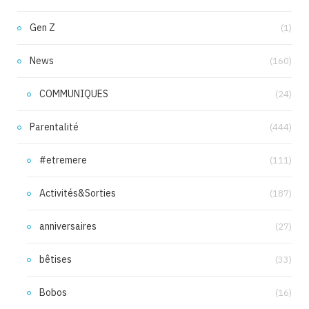
Gen Z
(1)
News
(160)
COMMUNIQUES
(24)
Parentalité
(444)
#etremere
(111)
Activités&Sorties
(187)
anniversaires
(27)
bêtises
(33)
Bobos
(16)