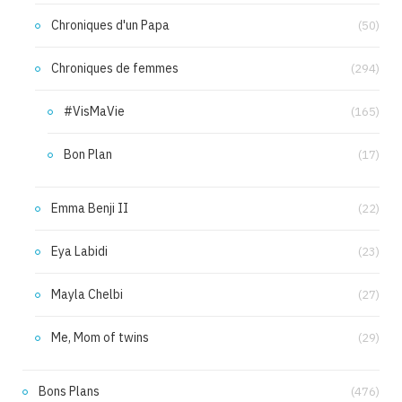
Chroniques d'un Papa
(50)
Chroniques de femmes
(294)
#VisMaVie
(165)
Bon Plan
(17)
Emma Benji II
(22)
Eya Labidi
(23)
Mayla Chelbi
(27)
Me, Mom of twins
(29)
Bons Plans
(476)