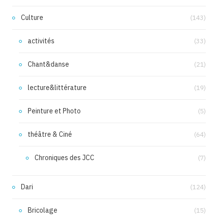
Culture
(143)
activités
(33)
Chant&danse
(21)
lecture&littérature
(19)
Peinture et Photo
(5)
théâtre & Ciné
(64)
Chroniques des JCC
(7)
Dari
(124)
Bricolage
(15)