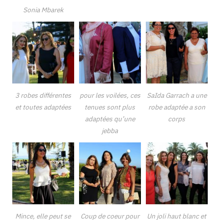
Sonia Mbarek
3 robes différentes
pour les voilées, ces
SaIda Garrach a une
et toutes adaptées
tenues sont plus
robe adaptée a son
adaptées qu’une
corps
jebba
Mince, elle peut se
Coup de coeur pour
Un joli haut blanc et