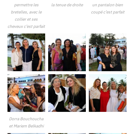
permettre les
la tenue de droite
un pantalon bien
bretelles, avec le
coupé c’est parfait
collier et ses
cheveux c’est parfait
Dorra Bouchoucha
et Mariem Belkadhi