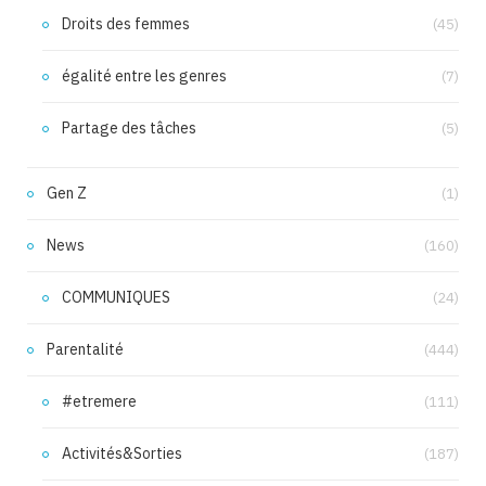
Droits des femmes
(45)
égalité entre les genres
(7)
Partage des tâches
(5)
Gen Z
(1)
News
(160)
COMMUNIQUES
(24)
Parentalité
(444)
#etremere
(111)
Activités&Sorties
(187)