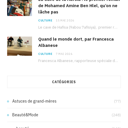
de Mohamed Amine Ben Hlel, qu’on ne
lâche pas
CULTURE
15 MAI 2026
Le cave de Hafisa (9abou 7afisiya), premier roman du journaliste tunisien Mohamed Amine Ben Hlel,…
Quand le monde dort, par Francesca
Albanese
CULTURE
7 MAI 2026
Francesca Albanese, rapporteuse spéciale de l’ONU sur les territoires palestiniens occupés, était à Tunis pour…
CATÉGORIES
Astuces de grand-mères
(77)
Beauté&Mode
(248)