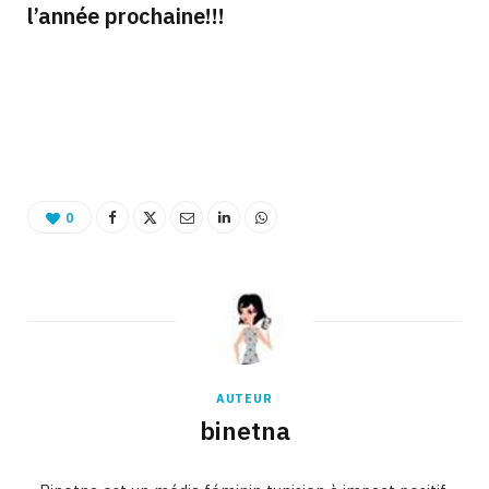
l’année prochaine!!!
Binetna est un site féminin tunisien
0
AUTEUR
binetna