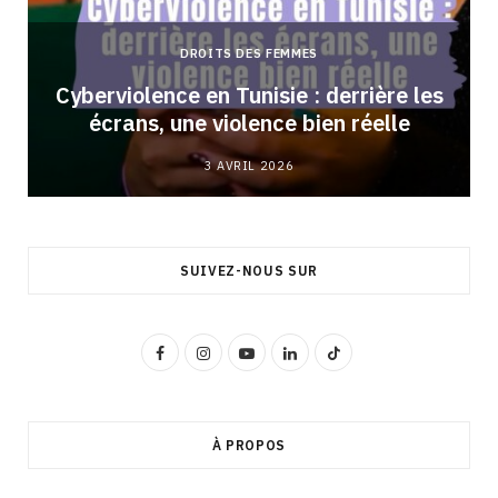
DROITS DES FEMMES
Cyberviolence en Tunisie : derrière les
écrans, une violence bien réelle
3 AVRIL 2026
SUIVEZ-NOUS SUR
F
I
Y
L
T
a
n
o
i
i
c
s
u
n
k
À PROPOS
e
t
T
k
T