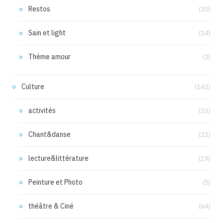
Restos
(20)
Sain et light
(14)
Thème amour
(2)
Culture
(143)
activités
(33)
Chant&danse
(21)
lecture&littérature
(19)
Peinture et Photo
(5)
théâtre & Ciné
(64)