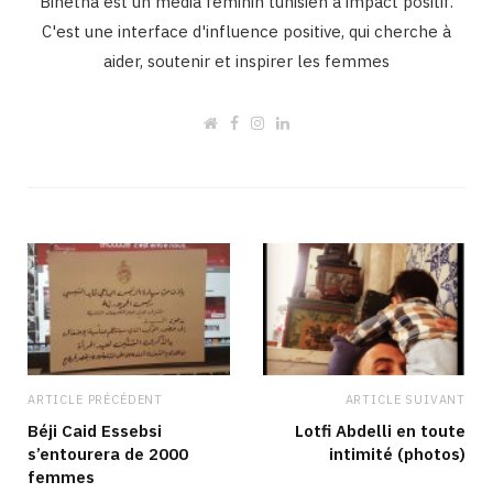
Binetna est un média féminin tunisien à impact positif.
C'est une interface d'influence positive, qui cherche à
aider, soutenir et inspirer les femmes
W
F
I
L
e
a
n
i
b
c
s
n
s
e
t
k
i
b
a
e
t
o
g
d
e
o
r
I
k
a
n
m
ARTICLE PRÉCÉDENT
ARTICLE SUIVANT
Béji Caid Essebsi
Lotfi Abdelli en toute
s’entourera de 2000
intimité (photos)
femmes