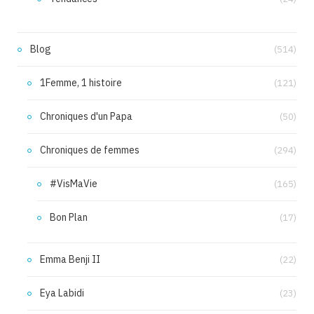
Blog
(514)
1Femme, 1 histoire
(121)
Chroniques d'un Papa
(50)
Chroniques de femmes
(294)
#VisMaVie
(165)
Bon Plan
(17)
Emma Benji II
(22)
Eya Labidi
(23)