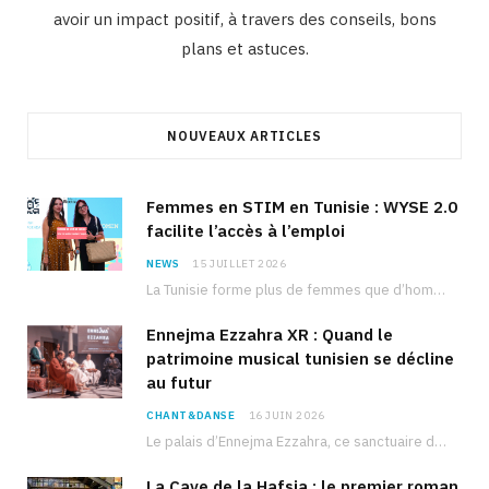
avoir un impact positif, à travers des conseils, bons
plans et astuces.
NOUVEAUX ARTICLES
Femmes en STIM en Tunisie : WYSE 2.0
facilite l’accès à l’emploi
NEWS
15 JUILLET 2026
La Tunisie forme plus de femmes que d’hommes dans les filières scientifiques. Pourtant, pour beaucoup…
Ennejma Ezzahra XR : Quand le
patrimoine musical tunisien se décline
au futur
CHANT&DANSE
16 JUIN 2026
Le palais d’Ennejma Ezzahra, ce sanctuaire de la musique tunisienne et méditerranéenne construit par le…
La Cave de la Hafsia : le premier roman