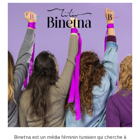
b
a
u
e
o
o
g
b
d
k
o
r
e
I
k
a
n
m
Binetna est un média féminin tunisien qui cherche à