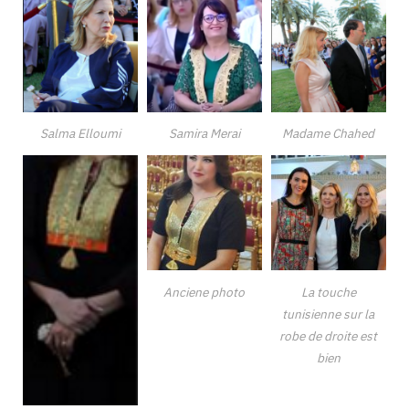
Salma Elloumi
Samira Merai
Madame Chahed
Anciene photo
La touche
tunisienne sur la
robe de droite est
bien