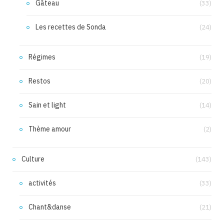
Gâteau
(33)
Les recettes de Sonda
(24)
Régimes
(19)
Restos
(20)
Sain et light
(14)
Thème amour
(2)
Culture
(143)
activités
(33)
Chant&danse
(21)