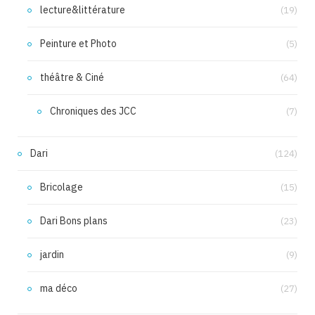
lecture&littérature
(19)
Peinture et Photo
(5)
théâtre & Ciné
(64)
Chroniques des JCC
(7)
Dari
(124)
Bricolage
(15)
Dari Bons plans
(23)
jardin
(9)
ma déco
(27)