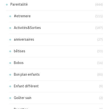
Parentalité
(444)
#etremere
(111)
Activités&Sorties
(187)
anniversaires
(27)
bêtises
(33)
Bobos
(16)
Bon plan enfants
(80)
Enfant différent
(9)
Goûter sain
(2)