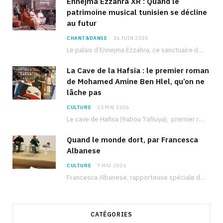
Ennejma Ezzahra XR : Quand le
patrimoine musical tunisien se décline
au futur
CHANT&DANSE
16 JUIN 2026
Le palais d’Ennejma Ezzahra, ce sanctuaire de la musique tunisienne et méditerranéenne construit par le…
La Cave de la Hafsia : le premier roman
de Mohamed Amine Ben Hlel, qu’on ne
lâche pas
CULTURE
15 MAI 2026
Le cave de Hafisa (9abou 7afisiya), premier roman du journaliste tunisien Mohamed Amine Ben Hlel,…
Quand le monde dort, par Francesca
Albanese
CULTURE
7 MAI 2026
Francesca Albanese, rapporteuse spéciale de l’ONU sur les territoires palestiniens occupés, était à Tunis pour…
CATÉGORIES