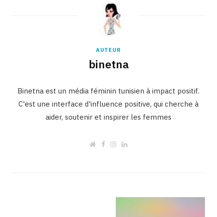
AUTEUR
binetna
Binetna est un média féminin tunisien à impact positif.
C'est une interface d'influence positive, qui cherche à
aider, soutenir et inspirer les femmes
W
F
I
L
e
a
n
i
b
c
s
n
s
e
t
k
i
b
a
e
t
o
g
d
e
o
r
I
k
a
n
m