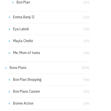
Bon Plan
(17)
Emma Benji II
(22)
Eya Labidi
(23)
Mayla Chelbi
(27)
Me, Mom of twins
(29)
Bons Plans
(476)
Bon Plan Shopping
(56)
Bon Plans Cuisine
(30)
Bonne Action
(29)