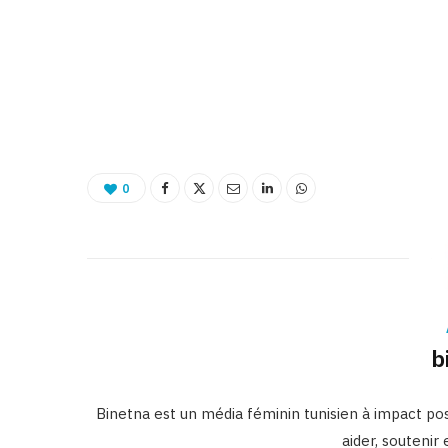
0
b
Binetna est un média féminin tunisien à impact posi
aider, soutenir