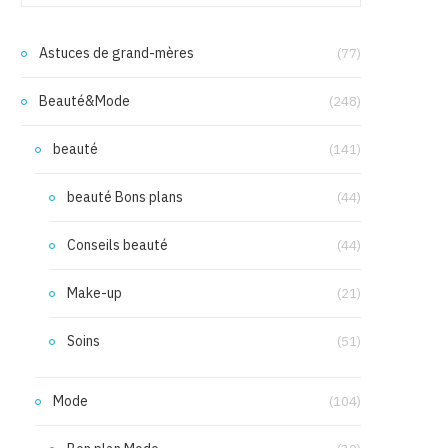
Astuces de grand-mères
(77)
Beauté&Mode
(248)
beauté
(141)
beauté Bons plans
(44)
Conseils beauté
(44)
Make-up
(21)
Soins
(51)
Mode
(104)