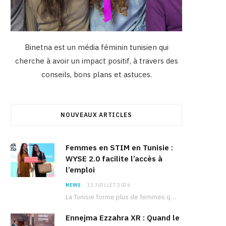
Binetna est un média féminin tunisien qui
cherche à avoir un impact positif, à travers des
conseils, bons plans et astuces.
NOUVEAUX ARTICLES
Femmes en STIM en Tunisie :
WYSE 2.0 facilite l’accès à
l’emploi
NEWS
15 JUILLET 2026
La Tunisie forme plus de femmes que d’hommes dans les filières scientifiques. Pourtant, pour beaucoup…
Ennejma Ezzahra XR : Quand le