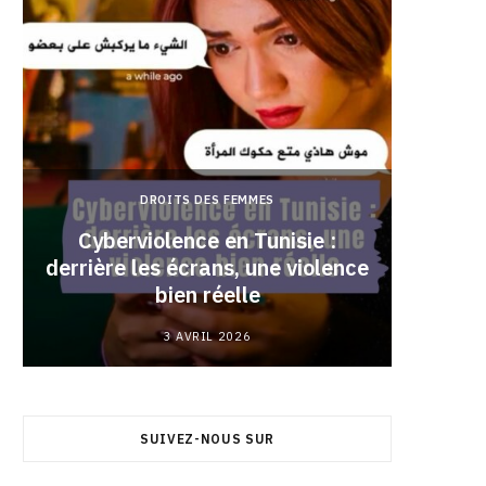
DROITS DES FEMMES
Cyberviolence en Tunisie :
derrière les écrans, une violence
Pourqu
bien réelle
3 AVRIL 2026
SUIVEZ-NOUS SUR