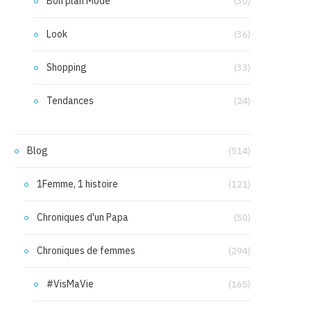
Bon plan Mode
(30)
Look
(36)
Shopping
(33)
Tendances
(24)
Blog
(514)
1Femme, 1 histoire
(121)
Chroniques d'un Papa
(50)
Chroniques de femmes
(294)
#VisMaVie
(165)