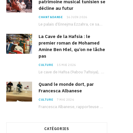
patrimoine musical tunisien se
décline au futur
CHANT&DANSE
16 JUIN 2026
Le palais d’Ennejma Ezzahra, ce sanctuaire de la musique tunisienne et méditerranéenne construit par le…
La Cave de la Hafsia : le
premier roman de Mohamed
Amine Ben Hlel, qu’on ne lâche
pas
CULTURE
15 MAI 2026
Le cave de Hafisa (9abou 7afisiya), premier roman du journaliste tunisien Mohamed Amine Ben Hlel,…
Quand le monde dort, par
Francesca Albanese
CULTURE
7 MAI 2026
Francesca Albanese, rapporteuse spéciale de l’ONU sur les territoires palestiniens occupés, était à Tunis pour…
CATÉGORIES