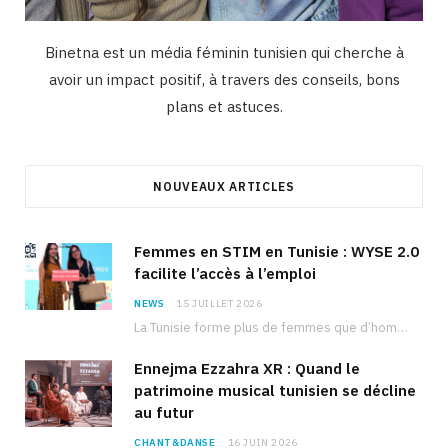
Binetna est un média féminin tunisien qui cherche à
avoir un impact positif, à travers des conseils, bons
plans et astuces.
NOUVEAUX ARTICLES
Femmes en STIM en Tunisie : WYSE 2.0
facilite l’accès à l’emploi
NEWS
15 JUILLET 2026
La Tunisie forme plus de femmes que d’hommes dans les filières scientifiques. Pourtant, pour beaucoup…
Ennejma Ezzahra XR : Quand le
patrimoine musical tunisien se décline
au futur
CHANT&DANSE
16 JUIN 2026