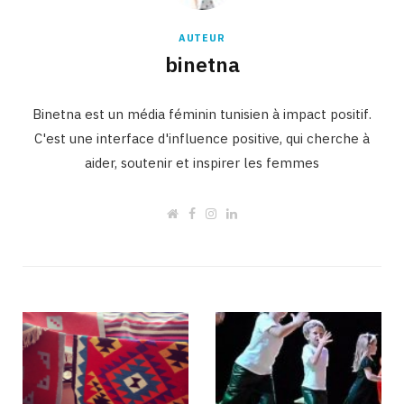
AUTEUR
binetna
Binetna est un média féminin tunisien à impact positif.
C'est une interface d'influence positive, qui cherche à
aider, soutenir et inspirer les femmes
W
F
I
L
e
a
n
i
b
c
s
n
s
e
t
k
i
b
a
e
t
o
g
d
e
o
r
I
k
a
n
m