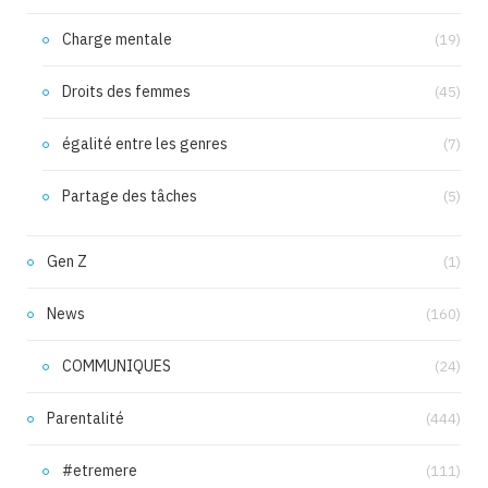
Charge mentale
(19)
Droits des femmes
(45)
égalité entre les genres
(7)
Partage des tâches
(5)
Gen Z
(1)
News
(160)
COMMUNIQUES
(24)
Parentalité
(444)
#etremere
(111)