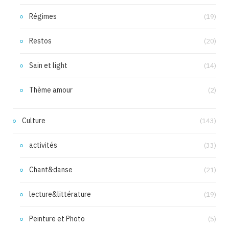
Régimes
(19)
Restos
(20)
Sain et light
(14)
Thème amour
(2)
Culture
(143)
activités
(33)
Chant&danse
(21)
lecture&littérature
(19)
Peinture et Photo
(5)