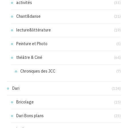
activités
(33)
Chant&danse
(21)
lecture&littérature
(19)
Peinture et Photo
(5)
théâtre & Ciné
(64)
Chroniques des JCC
(7)
Dari
(124)
Bricolage
(15)
Dari Bons plans
(23)