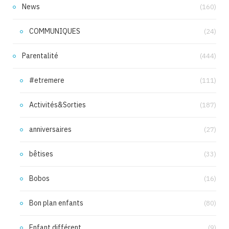
News
(160)
COMMUNIQUES
(24)
Parentalité
(444)
#etremere
(111)
Activités&Sorties
(187)
anniversaires
(27)
bêtises
(33)
Bobos
(16)
Bon plan enfants
(80)
Enfant différent
(9)