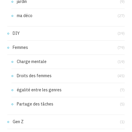
jardin
(9)
ma déco
(27)
DIY
(39)
Femmes
(79)
Charge mentale
(19)
Droits des femmes
(45)
égalité entre les genres
(7)
Partage des tâches
(5)
Gen Z
(1)