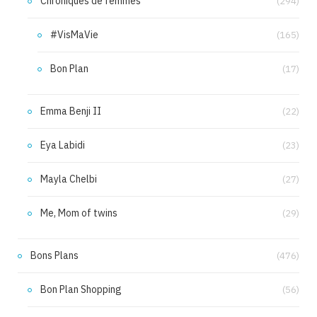
Chroniques de femmes
(294)
#VisMaVie
(165)
Bon Plan
(17)
Emma Benji II
(22)
Eya Labidi
(23)
Mayla Chelbi
(27)
Me, Mom of twins
(29)
Bons Plans
(476)
Bon Plan Shopping
(56)