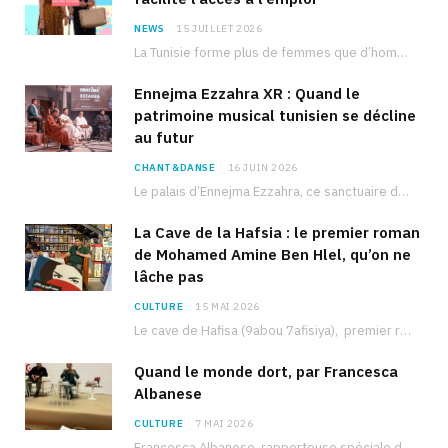
NEWS
15 JUILLET 2026
La Tunisie forme plus de femmes que d’hommes dans les filières scientifiques. Pourtant, pour beaucoup…
Ennejma Ezzahra XR : Quand le
patrimoine musical tunisien se décline
au futur
CHANT&DANSE
16 JUIN 2026
Le palais d’Ennejma Ezzahra, ce sanctuaire de la musique tunisienne et méditerranéenne construit par le…
La Cave de la Hafsia : le premier roman
de Mohamed Amine Ben Hlel, qu’on ne
lâche pas
CULTURE
15 MAI 2026
Le cave de Hafisa (9abou 7afisiya), premier roman du journaliste tunisien Mohamed Amine Ben Hlel,…
Quand le monde dort, par Francesca
Albanese
CULTURE
7 MAI 2026
Francesca Albanese, rapporteuse spéciale de l’ONU sur les territoires palestiniens occupés, était à Tunis pour…