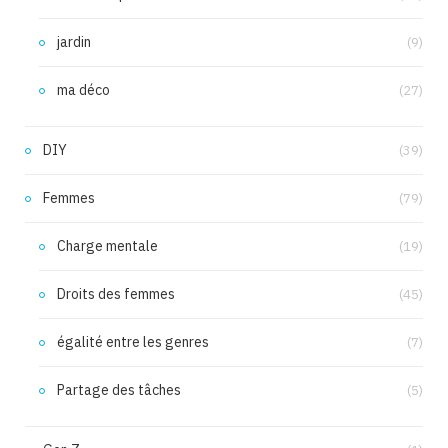
jardin
(9)
ma déco
(27)
DIY
(39)
Femmes
(79)
Charge mentale
(19)
Droits des femmes
(45)
égalité entre les genres
(7)
Partage des tâches
(5)