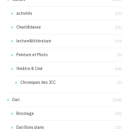
activités
(33)
Chant&danse
(21)
lecture&littérature
(19)
Peinture et Photo
(5)
théâtre & Ciné
(64)
Chroniques des JCC
(7)
Dari
(124)
Bricolage
(15)
Dari Bons plans
(23)