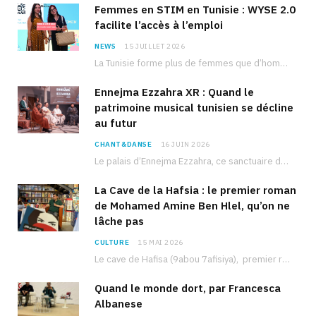
Femmes en STIM en Tunisie : WYSE 2.0
facilite l’accès à l’emploi
NEWS
15 JUILLET 2026
La Tunisie forme plus de femmes que d’hommes dans les filières scientifiques. Pourtant, pour beaucoup…
Ennejma Ezzahra XR : Quand le
patrimoine musical tunisien se décline
au futur
CHANT&DANSE
16 JUIN 2026
Le palais d’Ennejma Ezzahra, ce sanctuaire de la musique tunisienne et méditerranéenne construit par le…
La Cave de la Hafsia : le premier roman
de Mohamed Amine Ben Hlel, qu’on ne
lâche pas
CULTURE
15 MAI 2026
Le cave de Hafisa (9abou 7afisiya), premier roman du journaliste tunisien Mohamed Amine Ben Hlel,…
Quand le monde dort, par Francesca
Albanese