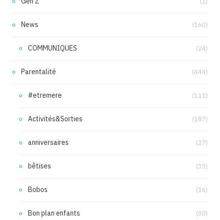
Gen Z
(1)
News
(160)
COMMUNIQUES
(24)
Parentalité
(444)
#etremere
(111)
Activités&Sorties
(187)
anniversaires
(27)
bêtises
(33)
Bobos
(16)
Bon plan enfants
(80)