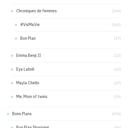
Chroniques de femmes
(294)
#VisMaVie
(165)
Bon Plan
(17)
Emma Benji II
(22)
Eya Labidi
(23)
Mayla Chelbi
(27)
Me, Mom of twins
(29)
Bons Plans
(476)
Bon Plan Shopping
(56)