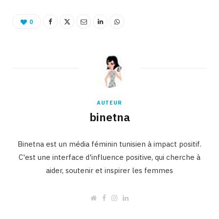
0
AUTEUR
binetna
Binetna est un média féminin tunisien à impact positif.
C'est une interface d'influence positive, qui cherche à
aider, soutenir et inspirer les femmes
W
F
I
L
e
a
n
i
b
c
s
n
s
e
t
k