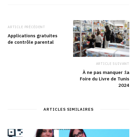
i
b
a
e
t
o
g
d
e
o
r
I
k
a
n
m
ARTICLE PRÉCÉDENT
Applications gratuites
de contrôle parental
ARTICLE SUIVANT
À ne pas manquer :la
Foire du Livre de Tunis
2024
ARTICLES SIMILAIRES