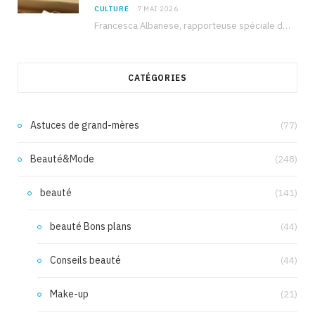
CULTURE
7 MAI 2026
Francesca Albanese, rapporteuse spéciale de l’ONU sur les territoires palestiniens occupés, était à Tunis pour…
CATÉGORIES
Astuces de grand-mères
(77)
Beauté&Mode
(248)
beauté
(141)
beauté Bons plans
(44)
Conseils beauté
(44)
Make-up
(21)