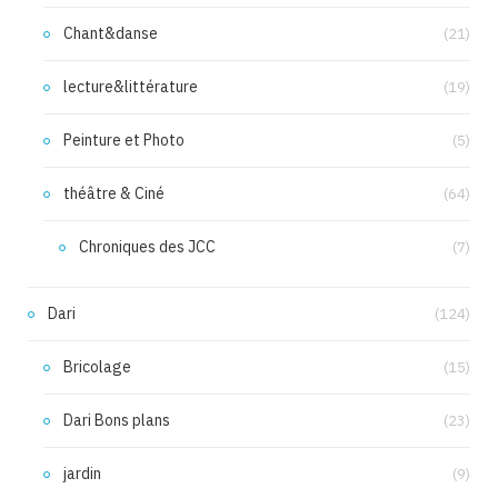
Chant&danse
(21)
lecture&littérature
(19)
Peinture et Photo
(5)
théâtre & Ciné
(64)
Chroniques des JCC
(7)
Dari
(124)
Bricolage
(15)
Dari Bons plans
(23)
jardin
(9)