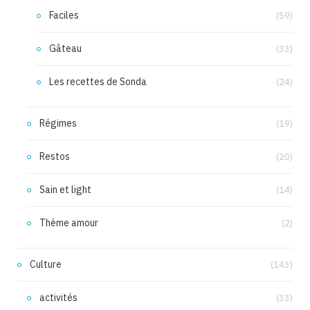
Faciles
(59)
Gâteau
(33)
Les recettes de Sonda
(24)
Régimes
(19)
Restos
(20)
Sain et light
(14)
Thème amour
(2)
Culture
(143)
activités
(33)