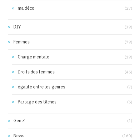
ma déco
(27)
DIY
(39)
Femmes
(79)
Charge mentale
(19)
Droits des femmes
(45)
égalité entre les genres
(7)
Partage des tâches
(5)
Gen Z
(1)
News
(160)