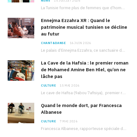
NEWS
15 JUILLET 2026
La Tunisie forme plus de femmes que d’hommes dans les filières scientifiques. Pourtant, pour beaucoup…
Ennejma Ezzahra XR : Quand le
patrimoine musical tunisien se décline
au futur
CHANT&DANSE
16 JUIN 2026
Le palais d’Ennejma Ezzahra, ce sanctuaire de la musique tunisienne et méditerranéenne construit par le…
La Cave de la Hafsia : le premier roman
de Mohamed Amine Ben Hlel, qu’on ne
lâche pas
CULTURE
15 MAI 2026
Le cave de Hafisa (9abou 7afisiya), premier roman du journaliste tunisien Mohamed Amine Ben Hlel,…
Quand le monde dort, par Francesca
Albanese
CULTURE
7 MAI 2026
Francesca Albanese, rapporteuse spéciale de l’ONU sur les territoires palestiniens occupés, était à Tunis pour…