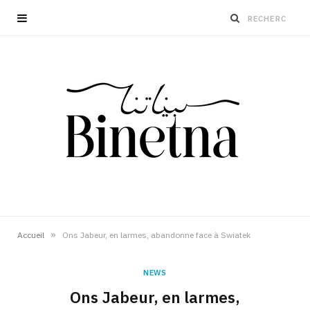
»
Accueil
Ons Jabeur, en larmes, abandonne face à Swiatek
NEWS
Ons Jabeur, en larmes,