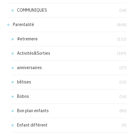
COMMUNIQUES
(24)
Parentalité
(444)
#etremere
(111)
Activités&Sorties
(187)
anniversaires
(27)
bêtises
(33)
Bobos
(16)
Bon plan enfants
(80)
Enfant différent
(9)