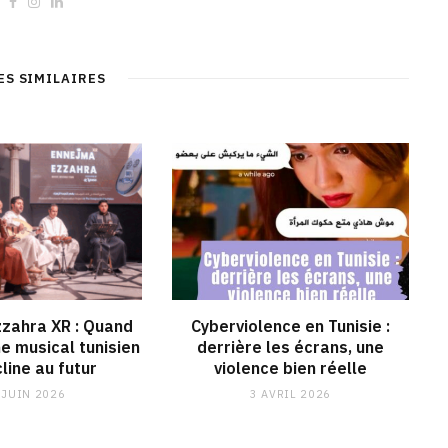
W
F
I
L
e
a
n
i
b
c
s
n
s
e
t
k
i
b
a
e
t
o
g
d
ES SIMILAIRES
e
o
r
I
k
a
n
m
zahra XR : Quand
Cyberviolence en Tunisie :
ne musical tunisien
derrière les écrans, une
line au futur
violence bien réelle
 JUIN 2026
3 AVRIL 2026