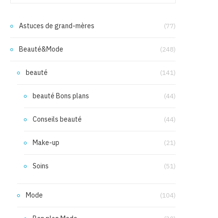
Astuces de grand-mères
(77)
Beauté&Mode
(248)
beauté
(141)
beauté Bons plans
(44)
Conseils beauté
(44)
Make-up
(21)
Soins
(51)
Mode
(104)