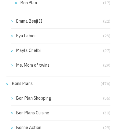
Bon Plan
(17)
Emma Benji II
(22)
Eya Labidi
(23)
Mayla Chelbi
(27)
Me, Mom of twins
(29)
Bons Plans
(476)
Bon Plan Shopping
(56)
Bon Plans Cuisine
(30)
Bonne Action
(29)