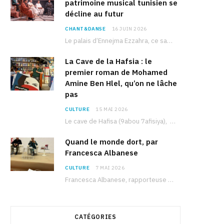
patrimoine musical tunisien se
décline au futur
CHANT&DANSE
16 JUIN 2026
Le palais d’Ennejma Ezzahra, ce sanctuaire de la musique tunisienne et méditerranéenne construit par le…
La Cave de la Hafsia : le
premier roman de Mohamed
Amine Ben Hlel, qu’on ne lâche
pas
CULTURE
15 MAI 2026
Le cave de Hafisa (9abou 7afisiya), premier roman du journaliste tunisien Mohamed Amine Ben Hlel,…
Quand le monde dort, par
Francesca Albanese
CULTURE
7 MAI 2026
Francesca Albanese, rapporteuse spéciale de l’ONU sur les territoires palestiniens occupés, était à Tunis pour…
CATÉGORIES