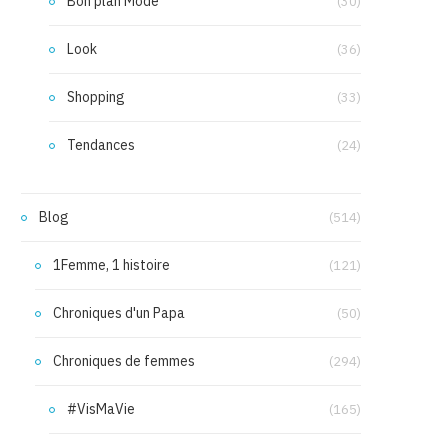
Bon plan Mode
(30)
Look
(36)
Shopping
(33)
Tendances
(24)
Blog
(514)
1Femme, 1 histoire
(121)
Chroniques d'un Papa
(50)
Chroniques de femmes
(294)
#VisMaVie
(165)