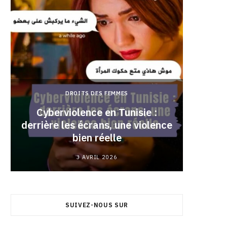
DROITS DES FEMMES
Cyberviolence en Tunisie :
derrière les écrans, une violence
Pourqu
bien réelle
3 AVRIL 2026
SUIVEZ-NOUS SUR