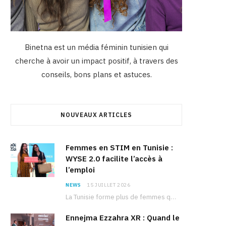
Binetna est un média féminin tunisien qui
cherche à avoir un impact positif, à travers des
conseils, bons plans et astuces.
NOUVEAUX ARTICLES
Femmes en STIM en Tunisie :
WYSE 2.0 facilite l’accès à
l’emploi
NEWS
15 JUILLET 2026
La Tunisie forme plus de femmes que d’hommes dans les filières scientifiques. Pourtant, pour beaucoup…
Ennejma Ezzahra XR : Quand le