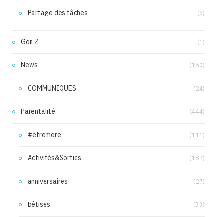
Partage des tâches
(5)
Gen Z
(1)
News
(160)
COMMUNIQUES
(24)
Parentalité
(444)
#etremere
(111)
Activités&Sorties
(187)
anniversaires
(27)
bêtises
(33)