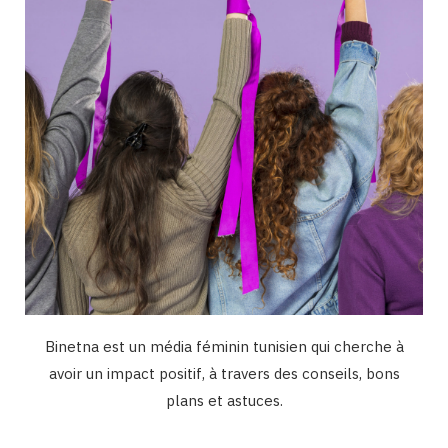
k
a
n
m
Binetna est un média féminin tunisien qui cherche à
avoir un impact positif, à travers des conseils, bons
plans et astuces.