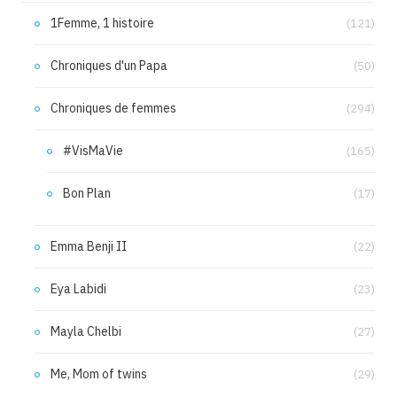
1Femme, 1 histoire
(121)
Chroniques d'un Papa
(50)
Chroniques de femmes
(294)
#VisMaVie
(165)
Bon Plan
(17)
Emma Benji II
(22)
Eya Labidi
(23)
Mayla Chelbi
(27)
Me, Mom of twins
(29)