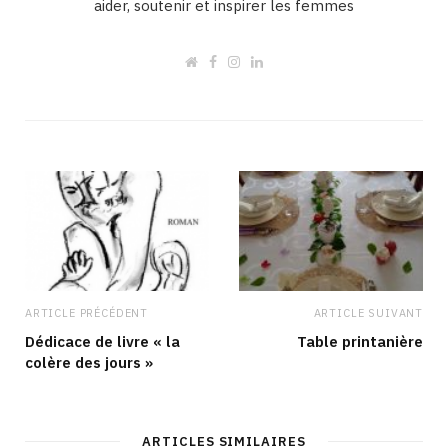
aider, soutenir et inspirer les femmes
W
F
I
L
e
a
n
i
b
c
s
n
s
e
t
k
i
b
a
e
t
o
g
d
e
o
r
I
k
a
n
m
ARTICLE PRÉCÉDENT
ARTICLE SUIVANT
Dédicace de livre « la
Table printanière
colère des jours »
ARTICLES SIMILAIRES