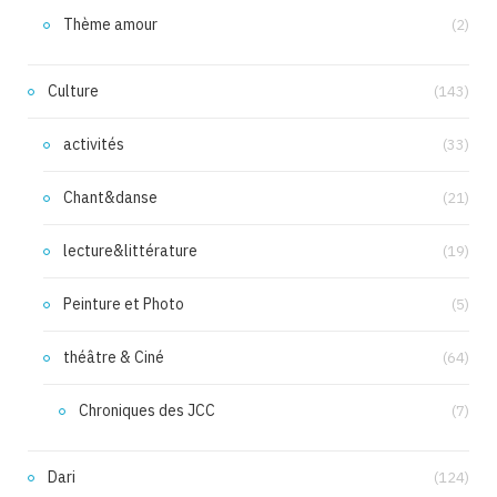
Thème amour
(2)
Culture
(143)
activités
(33)
Chant&danse
(21)
lecture&littérature
(19)
Peinture et Photo
(5)
théâtre & Ciné
(64)
Chroniques des JCC
(7)
Dari
(124)