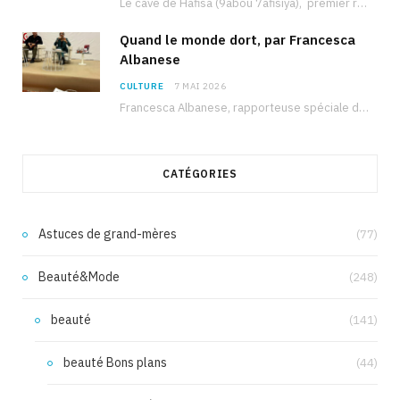
Le cave de Hafisa (9abou 7afisiya), premier roman du journaliste tunisien Mohamed Amine Ben Hlel,…
Quand le monde dort, par Francesca
Albanese
CULTURE
7 MAI 2026
Francesca Albanese, rapporteuse spéciale de l’ONU sur les territoires palestiniens occupés, était à Tunis pour…
CATÉGORIES
Astuces de grand-mères
(77)
Beauté&Mode
(248)
beauté
(141)
beauté Bons plans
(44)