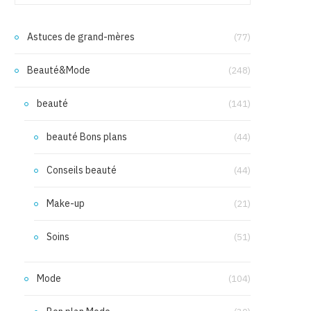
Astuces de grand-mères
(77)
Beauté&Mode
(248)
beauté
(141)
beauté Bons plans
(44)
Conseils beauté
(44)
Make-up
(21)
Soins
(51)
Mode
(104)