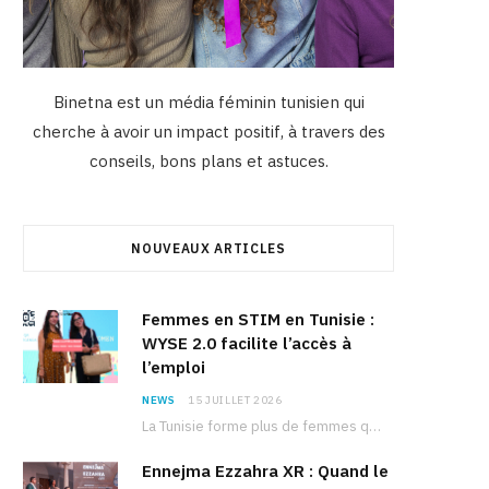
Binetna est un média féminin tunisien qui
cherche à avoir un impact positif, à travers des
conseils, bons plans et astuces.
NOUVEAUX ARTICLES
Femmes en STIM en Tunisie :
WYSE 2.0 facilite l’accès à
l’emploi
NEWS
15 JUILLET 2026
La Tunisie forme plus de femmes que d’hommes dans les filières scientifiques. Pourtant, pour beaucoup…
Ennejma Ezzahra XR : Quand le