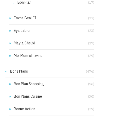
Bon Plan
(17)
Emma Benji II
(22)
Eya Labidi
(23)
Mayla Chelbi
(27)
Me, Mom of twins
(29)
Bons Plans
(476)
Bon Plan Shopping
(56)
Bon Plans Cuisine
(30)
Bonne Action
(29)