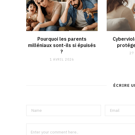
Pourquoi les parents
Cybervio
milléniaux sont-ils si épuisés
protége
?
27
1 AVRIL 2026
ÉCRIRE 