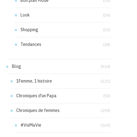
Bon plan Mode
(30)
Look
(36)
Shopping
(33)
Tendances
(24)
Blog
(514)
1Femme, 1 histoire
(121)
Chroniques d'un Papa
(50)
Chroniques de femmes
(294)
#VisMaVie
(165)