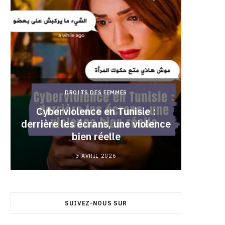
DROITS DES FEMMES
Cyberviolence en Tunisie :
derrière les écrans, une violence
Pourqu
bien réelle
3 AVRIL 2026
SUIVEZ-NOUS SUR