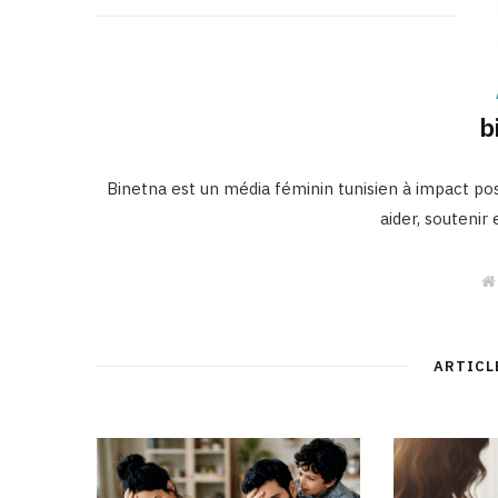
b
Binetna est un média féminin tunisien à impact posi
aider, soutenir
ARTICL