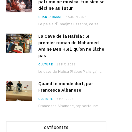
patrimoine musical tunisien se
décline au futur
CHANT&DANSE
16 JUIN 2026
Le palais d’Ennejma Ezzahra, ce sanctuaire de la musique tunisienne et méditerranéenne construit par le…
La Cave de la Hafsia : le
premier roman de Mohamed
Amine Ben Hlel, qu’on ne lâche
pas
CULTURE
15 MAI 2026
Le cave de Hafisa (9abou 7afisiya), premier roman du journaliste tunisien Mohamed Amine Ben Hlel,…
Quand le monde dort, par
Francesca Albanese
CULTURE
7 MAI 2026
Francesca Albanese, rapporteuse spéciale de l’ONU sur les territoires palestiniens occupés, était à Tunis pour…
CATÉGORIES