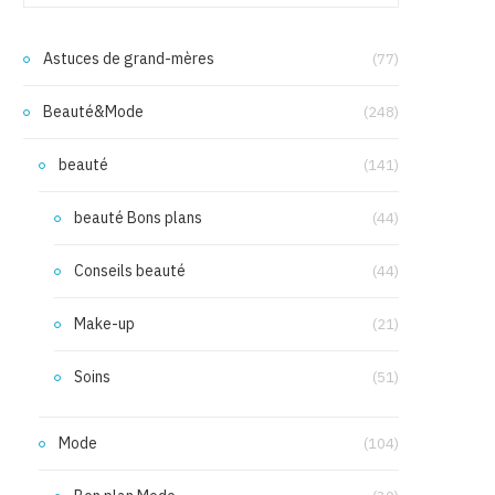
Astuces de grand-mères
(77)
Beauté&Mode
(248)
beauté
(141)
beauté Bons plans
(44)
Conseils beauté
(44)
Make-up
(21)
Soins
(51)
Mode
(104)