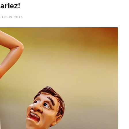
ariez!
CTOBRE 2016
CHARGE MENTALE
Stress après le travail :
comment relâcher la pression
9 JANVIER 2026