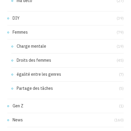
ma déco
(27)
DIY
(39)
Femmes
(79)
Charge mentale
(19)
Droits des femmes
(45)
égalité entre les genres
(7)
Partage des tâches
(5)
Gen Z
(1)
News
(160)