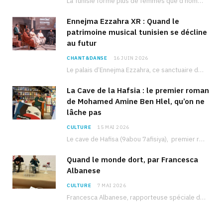
La Tunisie forme plus de femmes que d’hommes dans les filières scientifiques. Pourtant, pour beaucoup…
Ennejma Ezzahra XR : Quand le
patrimoine musical tunisien se décline
au futur
CHANT&DANSE
16 JUIN 2026
Le palais d’Ennejma Ezzahra, ce sanctuaire de la musique tunisienne et méditerranéenne construit par le…
La Cave de la Hafsia : le premier roman
de Mohamed Amine Ben Hlel, qu’on ne
lâche pas
CULTURE
15 MAI 2026
Le cave de Hafisa (9abou 7afisiya), premier roman du journaliste tunisien Mohamed Amine Ben Hlel,…
Quand le monde dort, par Francesca
Albanese
CULTURE
7 MAI 2026
Francesca Albanese, rapporteuse spéciale de l’ONU sur les territoires palestiniens occupés, était à Tunis pour…