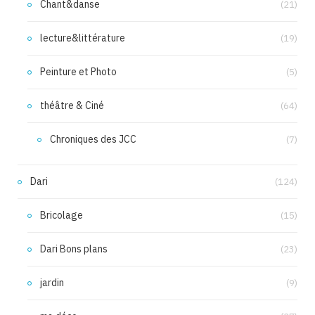
Chant&danse
(21)
lecture&littérature
(19)
Peinture et Photo
(5)
théâtre & Ciné
(64)
Chroniques des JCC
(7)
Dari
(124)
Bricolage
(15)
Dari Bons plans
(23)
jardin
(9)