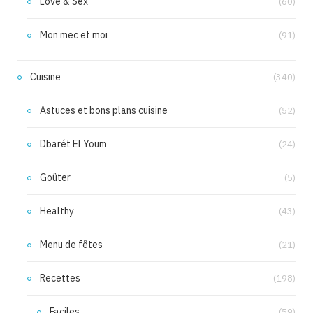
Love & Sex
(60)
Mon mec et moi
(91)
Cuisine
(340)
Astuces et bons plans cuisine
(52)
Dbarét El Youm
(24)
Goûter
(5)
Healthy
(43)
Menu de fêtes
(21)
Recettes
(198)
Faciles
(59)