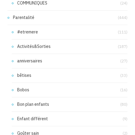
COMMUNIQUES
(24)
Parentalité
(444)
#etremere
(111)
Activités&Sorties
(187)
anniversaires
(27)
bêtises
(33)
Bobos
(16)
Bon plan enfants
(80)
Enfant différent
(9)
Goûter sain
(2)