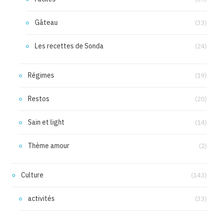
Gâteau
(33)
Les recettes de Sonda
(24)
Régimes
(19)
Restos
(20)
Sain et light
(14)
Thème amour
(2)
Culture
(143)
activités
(33)