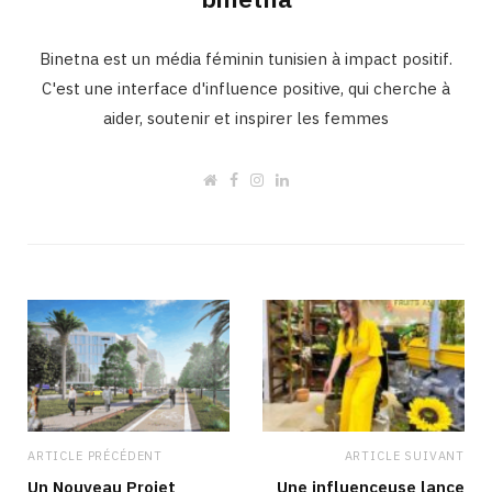
Binetna est un média féminin tunisien à impact positif.
C'est une interface d'influence positive, qui cherche à
aider, soutenir et inspirer les femmes
W
F
I
L
e
a
n
i
b
c
s
n
s
e
t
k
i
b
a
e
t
o
g
d
e
o
r
I
k
a
n
m
ARTICLE PRÉCÉDENT
ARTICLE SUIVANT
Un Nouveau Projet
Une influenceuse lance