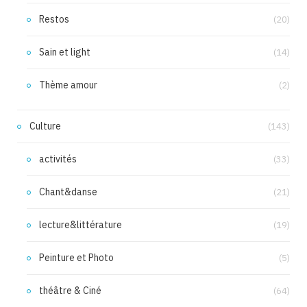
Restos
(20)
Sain et light
(14)
Thème amour
(2)
Culture
(143)
activités
(33)
Chant&danse
(21)
lecture&littérature
(19)
Peinture et Photo
(5)
théâtre & Ciné
(64)