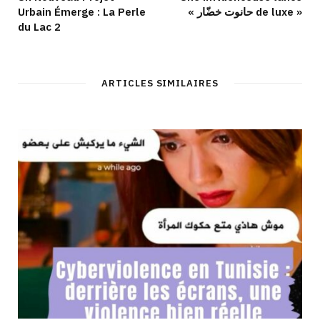
Urbain Émerge : La Perle
« حانوت خضّار de luxe »
du Lac 2
ARTICLES SIMILAIRES