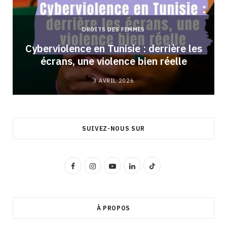
DROITS DES FEMMES
Cyberviolence en Tunisie : derrière les
écrans, une violence bien réelle
3 AVRIL 2026
SUIVEZ-NOUS SUR
F
I
Y
L
T
a
n
o
i
i
c
s
u
n
k
À PROPOS
e
t
T
k
T