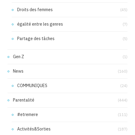
Droits des femmes
(45)
égalité entre les genres
(7)
Partage des tâches
(5)
Gen Z
(1)
News
(160)
COMMUNIQUES
(24)
Parentalité
(444)
#etremere
(111)
Activités&Sorties
(187)