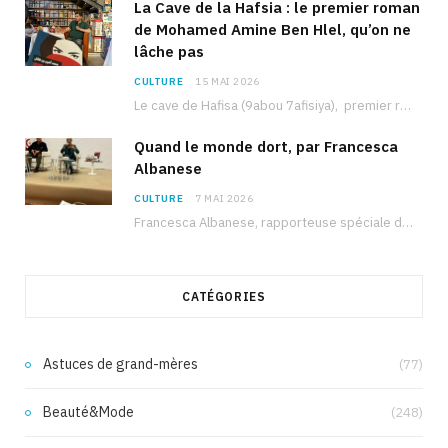
La Cave de la Hafsia : le premier roman
de Mohamed Amine Ben Hlel, qu’on ne
lâche pas
CULTURE
15 MAI 2026
Le cave de Hafisa (9abou 7afisiya), premier roman du journaliste tunisien Mohamed Amine Ben Hlel,…
Quand le monde dort, par Francesca
Albanese
CULTURE
7 MAI 2026
Francesca Albanese, rapporteuse spéciale de l’ONU sur les territoires palestiniens occupés, était à Tunis pour…
CATÉGORIES
Astuces de grand-mères
(77)
Beauté&Mode
(248)