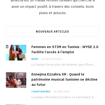
Binetna est un média féminin tunisien qui cherche à
avoir un impact positif, à travers des conseils, bons
plans et astuces.
NOUVEAUX ARTICLES
Femmes en STIM en Tunisie : WYSE 2.0
facilite l’accès à l’emploi
NEWS
15 JUILLET 2026
La Tunisie forme plus de femmes que d’hommes dans les filières scientifiques. Pourtant, pour beaucoup…
Ennejma Ezzahra XR : Quand le
patrimoine musical tunisien se décline
au futur
CHANT&DANSE
16 JUIN 2026
Le palais d’Ennejma Ezzahra, ce sanctuaire de la musique tunisienne et méditerranéenne construit par le…