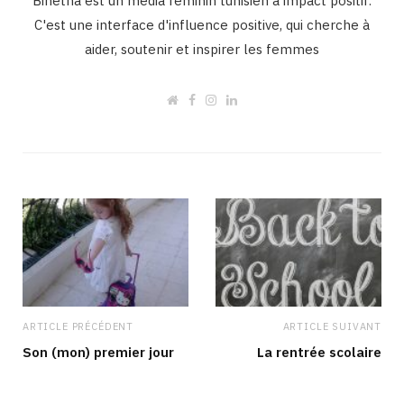
Binetna est un média féminin tunisien à impact positif.
C'est une interface d'influence positive, qui cherche à
aider, soutenir et inspirer les femmes
W
F
I
L
e
a
n
i
b
c
s
n
s
e
t
k
i
b
a
e
t
o
g
d
e
o
r
I
k
a
n
m
ARTICLE PRÉCÉDENT
ARTICLE SUIVANT
Son (mon) premier jour
La rentrée scolaire