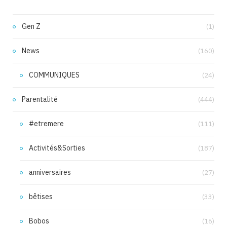
Gen Z
(1)
News
(160)
COMMUNIQUES
(24)
Parentalité
(444)
#etremere
(111)
Activités&Sorties
(187)
anniversaires
(27)
bêtises
(33)
Bobos
(16)