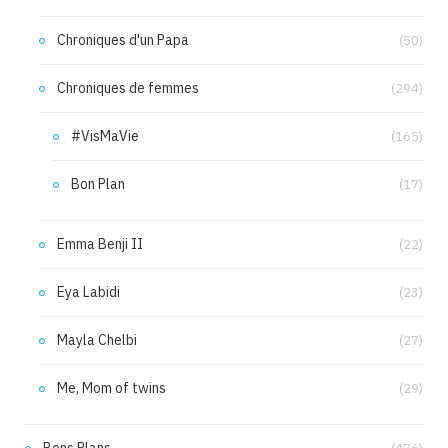
Chroniques d'un Papa
(50)
Chroniques de femmes
(294)
#VisMaVie
(165)
Bon Plan
(17)
Emma Benji II
(22)
Eya Labidi
(23)
Mayla Chelbi
(27)
Me, Mom of twins
(29)
Bons Plans