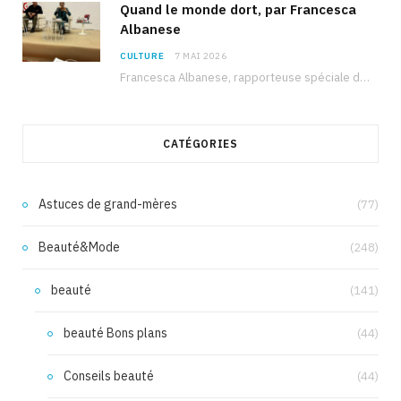
Quand le monde dort, par Francesca
Albanese
CULTURE
7 MAI 2026
Francesca Albanese, rapporteuse spéciale de l’ONU sur les territoires palestiniens occupés, était à Tunis pour…
CATÉGORIES
Astuces de grand-mères
(77)
Beauté&Mode
(248)
beauté
(141)
beauté Bons plans
(44)
Conseils beauté
(44)