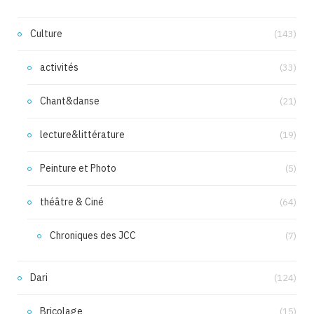
Culture
(143)
activités
(33)
Chant&danse
(21)
lecture&littérature
(19)
Peinture et Photo
(5)
théâtre & Ciné
(64)
Chroniques des JCC
(7)
Dari
(124)
Bricolage
(15)