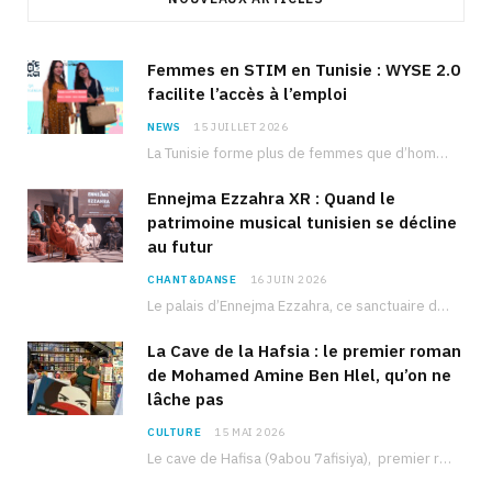
Femmes en STIM en Tunisie : WYSE 2.0
facilite l’accès à l’emploi
NEWS
15 JUILLET 2026
La Tunisie forme plus de femmes que d’hommes dans les filières scientifiques. Pourtant, pour beaucoup…
Ennejma Ezzahra XR : Quand le
patrimoine musical tunisien se décline
au futur
CHANT&DANSE
16 JUIN 2026
Le palais d’Ennejma Ezzahra, ce sanctuaire de la musique tunisienne et méditerranéenne construit par le…
La Cave de la Hafsia : le premier roman
de Mohamed Amine Ben Hlel, qu’on ne
lâche pas
CULTURE
15 MAI 2026
Le cave de Hafisa (9abou 7afisiya), premier roman du journaliste tunisien Mohamed Amine Ben Hlel,…