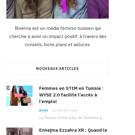
Binetna est un média féminin tunisien qui
cherche à avoir un impact positif, à travers des
conseils, bons plans et astuces.
NOUVEAUX ARTICLES
Femmes en STIM en Tunisie :
WYSE 2.0 facilite l’accès à
l’emploi
NEWS
15 JUILLET 2026
La Tunisie forme plus de femmes que d’hommes dans les filières scientifiques. Pourtant, pour beaucoup…
Ennejma Ezzahra XR : Quand le