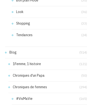
Bon plan Mode
(30)
Look
(36)
Shopping
(33)
Tendances
(24)
Blog
(514)
1Femme, 1 histoire
(121)
Chroniques d'un Papa
(50)
Chroniques de femmes
(294)
#VisMaVie
(165)