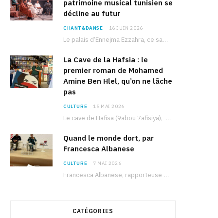
patrimoine musical tunisien se
décline au futur
CHANT&DANSE
16 JUIN 2026
Le palais d’Ennejma Ezzahra, ce sanctuaire de la musique tunisienne et méditerranéenne construit par le…
La Cave de la Hafsia : le
premier roman de Mohamed
Amine Ben Hlel, qu’on ne lâche
pas
CULTURE
15 MAI 2026
Le cave de Hafisa (9abou 7afisiya), premier roman du journaliste tunisien Mohamed Amine Ben Hlel,…
Quand le monde dort, par
Francesca Albanese
CULTURE
7 MAI 2026
Francesca Albanese, rapporteuse spéciale de l’ONU sur les territoires palestiniens occupés, était à Tunis pour…
CATÉGORIES