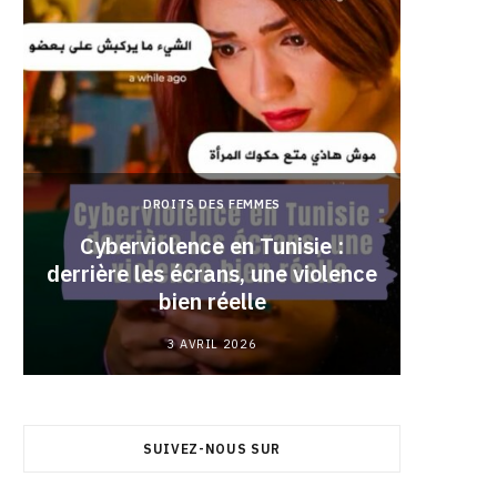
DROITS DES FEMMES
Cyberviolence en Tunisie :
derrière les écrans, une violence
Pourqu
bien réelle
3 AVRIL 2026
SUIVEZ-NOUS SUR