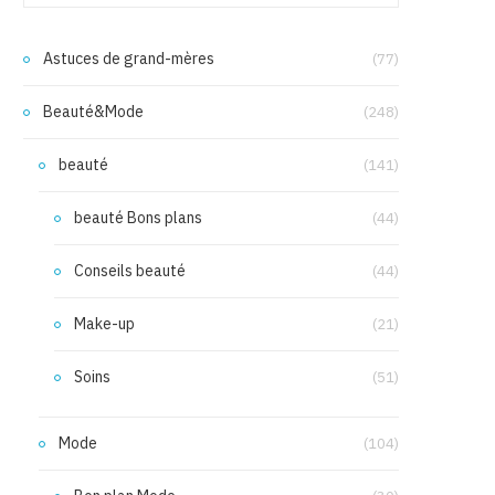
Astuces de grand-mères
(77)
Beauté&Mode
(248)
beauté
(141)
beauté Bons plans
(44)
Conseils beauté
(44)
Make-up
(21)
Soins
(51)
Mode
(104)