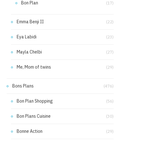
Bon Plan
(17)
Emma Benji II
(22)
Eya Labidi
(23)
Mayla Chelbi
(27)
Me, Mom of twins
(29)
Bons Plans
(476)
Bon Plan Shopping
(56)
Bon Plans Cuisine
(30)
Bonne Action
(29)