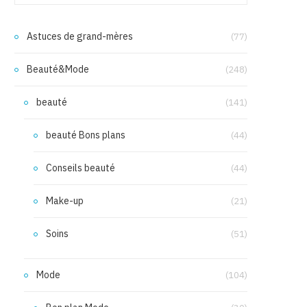
Astuces de grand-mères
(77)
Beauté&Mode
(248)
beauté
(141)
beauté Bons plans
(44)
Conseils beauté
(44)
Make-up
(21)
Soins
(51)
Mode
(104)