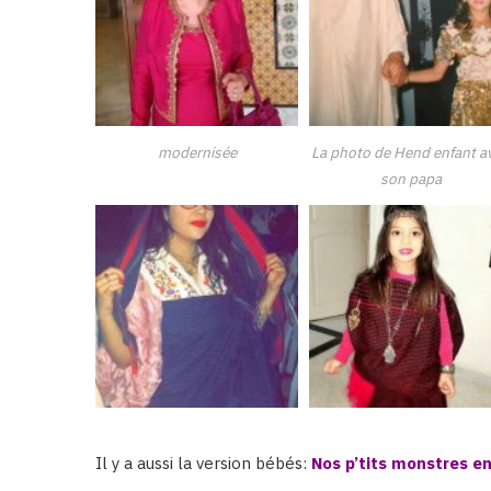
modernisée
La photo de Hend enfant a
son papa
Il y a aussi la version bébés:
Nos p’tits monstres en