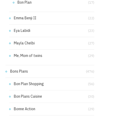
Bon Plan
(17)
Emma Benji II
(22)
Eya Labidi
(23)
Mayla Chelbi
(27)
Me, Mom of twins
(29)
Bons Plans
(476)
Bon Plan Shopping
(56)
Bon Plans Cuisine
(30)
Bonne Action
(29)