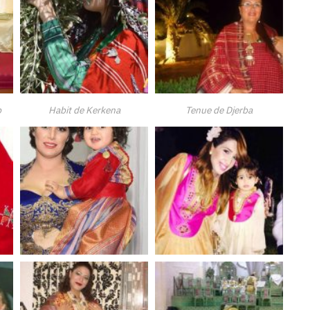
b
Habit de Kerkena
Tenue de Djerba