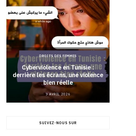
DROITS DES FEMMES
Cyberviolence en Tunisie :
derrière les écrans, une violence
Pourqu
bien réelle
3 AVRIL 2026
SUIVEZ-NOUS SUR