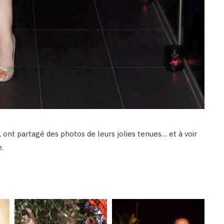
e, ont partagé des photos de leurs jolies tenues… et à voir
e.