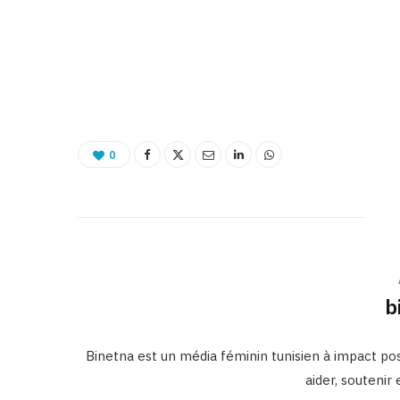
0
b
Binetna est un média féminin tunisien à impact posi
aider, soutenir