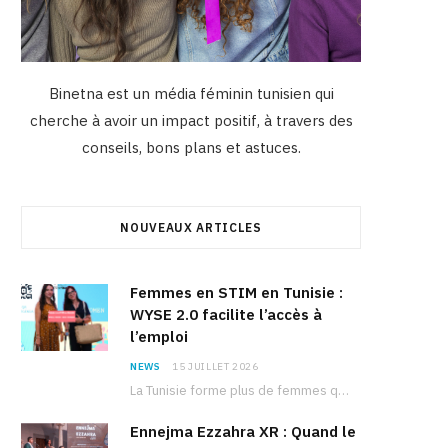
Binetna est un média féminin tunisien qui
cherche à avoir un impact positif, à travers des
conseils, bons plans et astuces.
NOUVEAUX ARTICLES
Femmes en STIM en Tunisie :
WYSE 2.0 facilite l’accès à
l’emploi
NEWS
15 JUILLET 2026
La Tunisie forme plus de femmes que d’hommes dans les filières scientifiques. Pourtant, pour beaucoup…
Ennejma Ezzahra XR : Quand le