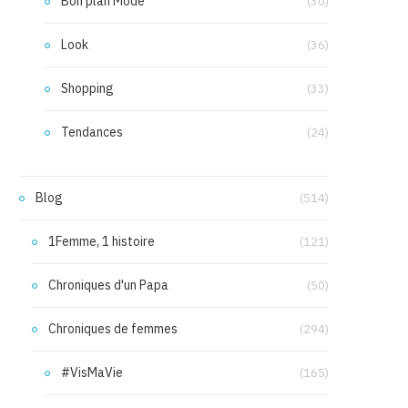
Bon plan Mode
(30)
Look
(36)
Shopping
(33)
Tendances
(24)
Blog
(514)
1Femme, 1 histoire
(121)
Chroniques d'un Papa
(50)
Chroniques de femmes
(294)
#VisMaVie
(165)