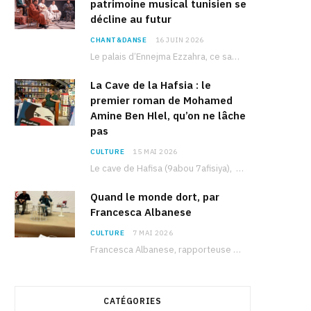
patrimoine musical tunisien se
décline au futur
CHANT&DANSE
16 JUIN 2026
Le palais d’Ennejma Ezzahra, ce sanctuaire de la musique tunisienne et méditerranéenne construit par le…
La Cave de la Hafsia : le
premier roman de Mohamed
Amine Ben Hlel, qu’on ne lâche
pas
CULTURE
15 MAI 2026
Le cave de Hafisa (9abou 7afisiya), premier roman du journaliste tunisien Mohamed Amine Ben Hlel,…
Quand le monde dort, par
Francesca Albanese
CULTURE
7 MAI 2026
Francesca Albanese, rapporteuse spéciale de l’ONU sur les territoires palestiniens occupés, était à Tunis pour…
CATÉGORIES