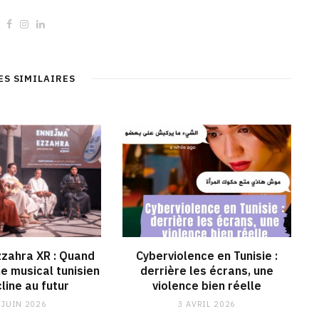
W
F
I
L
e
a
n
i
b
c
s
n
s
e
t
k
i
b
a
e
t
o
g
d
ES SIMILAIRES
e
o
r
I
k
a
n
m
zahra XR : Quand
Cyberviolence en Tunisie :
ne musical tunisien
derrière les écrans, une
line au futur
violence bien réelle
 JUIN 2026
3 AVRIL 2026