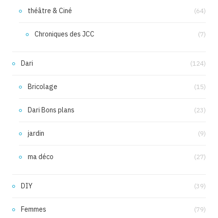
théâtre & Ciné
(64)
Chroniques des JCC
(7)
Dari
(124)
Bricolage
(15)
Dari Bons plans
(23)
jardin
(9)
ma déco
(27)
DIY
(39)
Femmes
(79)