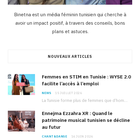
Binetna est un média féminin tunisien qui cherche à
avoir un impact positif, à travers des conseils, bons
plans et astuces.
NOUVEAUX ARTICLES
Femmes en STIM en Tunisie : WYSE 2.0
facilite l’accès à l’emploi
NEWS
15 JUILLET 2026
La Tunisie forme plus de femmes que d’hommes dans les filières scientifiques. Pourtant, pour beaucoup…
Ennejma Ezzahra XR : Quand le
patrimoine musical tunisien se décline
au futur
CHANT&DANSE
16 JUIN 2026