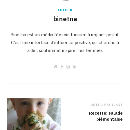
AUTEUR
binetna
Binetna est un média féminin tunisien à impact positif.
C'est une interface d'influence positive, qui cherche à
aider, soutenir et inspirer les femmes
W
F
I
L
e
a
n
i
b
c
s
n
s
e
t
k
i
b
a
e
t
o
g
d
e
o
r
I
k
a
n
m
ARTICLE SUIVANT
Recette: salade
piémontaise