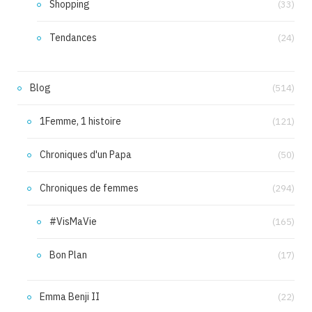
Shopping
(33)
Tendances
(24)
Blog
(514)
1Femme, 1 histoire
(121)
Chroniques d'un Papa
(50)
Chroniques de femmes
(294)
#VisMaVie
(165)
Bon Plan
(17)
Emma Benji II
(22)