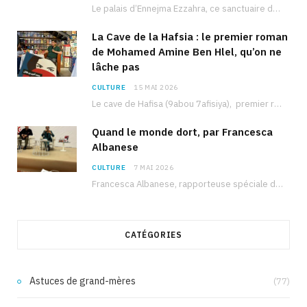
Le palais d’Ennejma Ezzahra, ce sanctuaire de la musique tunisienne et méditerranéenne construit par le…
La Cave de la Hafsia : le premier roman
de Mohamed Amine Ben Hlel, qu’on ne
lâche pas
CULTURE
15 MAI 2026
Le cave de Hafisa (9abou 7afisiya), premier roman du journaliste tunisien Mohamed Amine Ben Hlel,…
Quand le monde dort, par Francesca
Albanese
CULTURE
7 MAI 2026
Francesca Albanese, rapporteuse spéciale de l’ONU sur les territoires palestiniens occupés, était à Tunis pour…
CATÉGORIES
Astuces de grand-mères
(77)