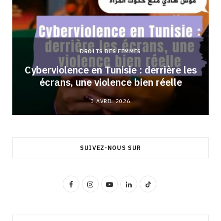
DROITS DES FEMMES
Cyberviolence en Tunisie : derrière les
écrans, une violence bien réelle
3 AVRIL 2026
SUIVEZ-NOUS SUR
F
I
Y
L
T
a
n
o
i
i
c
s
u
n
k