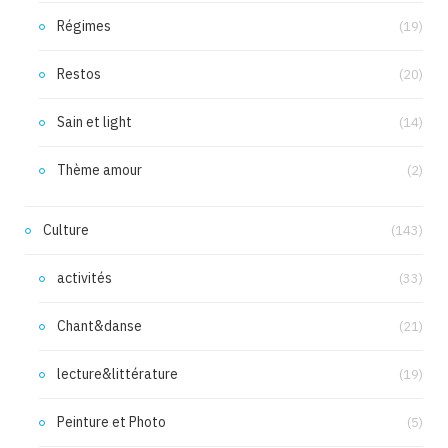
Régimes
(19)
Restos
(20)
Sain et light
(14)
Thème amour
(2)
Culture
(143)
activités
(33)
Chant&danse
(21)
lecture&littérature
(19)
Peinture et Photo
(5)