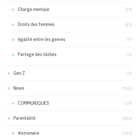
Charge mentale
(19)
Droits des femmes
(45)
égalité entre les genres
(7)
Partage des tâches
(5)
Gen Z
(1)
News
(160)
COMMUNIQUES
(24)
Parentalité
(444)
#etremere
(111)